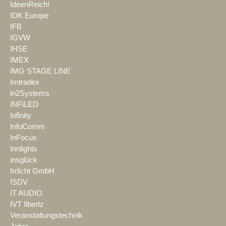
IdeenReich!
IDK Europe
IFB
IGVW
IHSE
IMEX
IMG STAGE LINE
Imtradex
in2Systems
INFiLED
Infinity
InfoComm
InFocus
Innlights
insglück
Irrlicht GmbH
ISDV
IT AUDIO
IVT Ilbertz
Veranstaltungstechnik