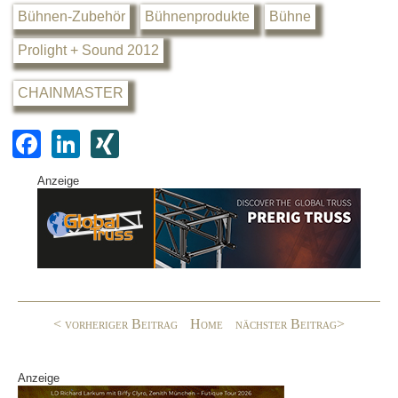
Bühnen-Zubehör
Bühnenprodukte
Bühne
Prolight + Sound 2012
CHAINMASTER
F
Li
XI
a
n
N
Anzeige
c
k
G
e
e
b
dI
o
n
o
< vorheriger Beitrag
Home
nächster Beitrag>
k
Anzeige