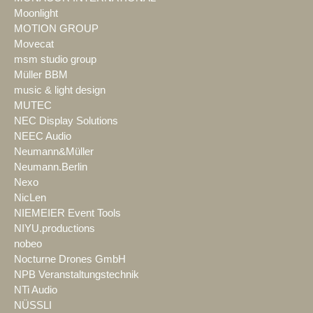
Moonlight
MOTION GROUP
Movecat
msm studio group
Müller BBM
music & light design
MUTEC
NEC Display Solutions
NEEC Audio
Neumann&Müller
Neumann.Berlin
Nexo
NicLen
NIEMEIER Event Tools
NIYU.productions
nobeo
Nocturne Drones GmbH
NPB Veranstaltungstechnik
NTi Audio
NÜSSLI