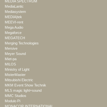
MEDIA SPECTRUM
MediaLantic
Mediasystem
MEDIA|tek
MEEVI-rent
Mega Audio
Megaforce
MEGATECH
Merging Technologies
Mersive
Meyer Sound
Miet-pa
MILOS
Ministry of Light
MisterMaster
Mitsubishi Electric
MKM Event Show Technik
MLS magic light+sound
MMC Studios
Modulo Pi
MONACOR INTERNATIONAL