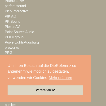
Peerless-AV
perfect sound
Pico Interactive
PIK AG
PK Sound
PlexusAV
Point Source Audio
POOLgroup
PowerLightsAugsburg
preworks
PRG
Pro Audio-Technik
ProAudio Technology
Um Ihren Besuch auf die DieReferenz so
ProCase
angenehm wie möglich zu gestalten,
Prolight + Sound Frankfurt
verwenden wir Cookies
Mehr erfahren
Prolights
Prolyte
Promethean
Verstanden!
Proske
Protones
publitec