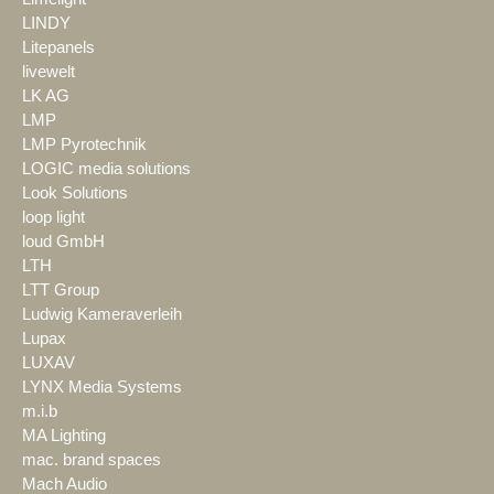
LINDY
Litepanels
livewelt
LK AG
LMP
LMP Pyrotechnik
LOGIC media solutions
Look Solutions
loop light
loud GmbH
LTH
LTT Group
Ludwig Kameraverleih
Lupax
LUXAV
LYNX Media Systems
m.i.b
MA Lighting
mac. brand spaces
Mach Audio