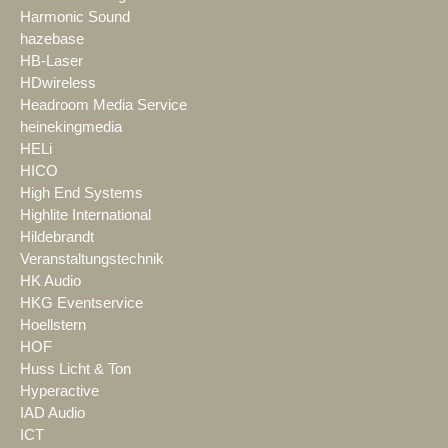
Harmonic Sound
hazebase
HB-Laser
HDwireless
Headroom Media Service
heinekingmedia
HELi
HICO
High End Systems
Highlite International
Hildebrandt
Veranstaltungstechnik
HK Audio
HKG Eventservice
Hoellstern
HOF
Huss Licht & Ton
Hyperactive
IAD Audio
ICT