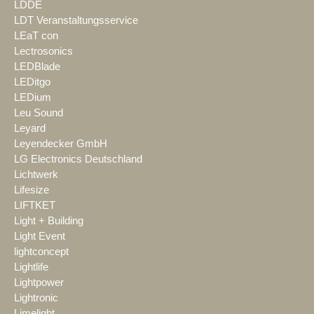
LDDE
LDT Veranstaltungsservice
LEaT con
Lectrosonics
LEDBlade
LEDitgo
LEDium
Leu Sound
Leyard
Leyendecker GmbH
LG Electronics Deutschland
Lichtwerk
Lifesize
LIFTKET
Light + Building
Light Event
lightconcept
Lightlife
Lightpower
Lightronic
Limelight