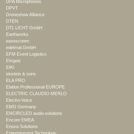
DPA Microphones
DPVT
Droneshow Alliance
DTEN
DTL LICHT GmbH
Earthworks
easescreen
edelmat.GmbH
EFM Event Logistics
Ehrgeiz
EIKI
einstein & sons
ELA PRO
Elation Professional EUROPE
ELECTRIC CLAUDIO MERLO
Electro-Voice
EMG Germany
ENCIRCLED audio.solutions
Encore EMEA
Enova Solutions
Entertainment Technology