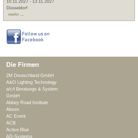
10.11.2027
-
13.11.2027
Düsseldorf
mehr ...
Die Firmen
2M Deutschland GmbH
A&O Lighting Technology
a/c/t Beratungs & System
GmbH
Abbey Road Institute
Absen
AC Event
ACB
Active Blue
AD-Systems