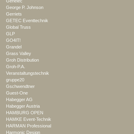
Genelec
George P. Johnson
Gerriets
GETEC Eventtechnik
Global Truss
GLP
GO4IT!
Grandel
Grass Valley
Groh Distribution
Groh-P.A.
Veranstaltungstechnik
gruppe20
Gschwendtner
Guest-One
Habegger AG
Habegger Austria
HAMBURG OPEN
HAMKE Event-Technik
HARMAN Professional
Harmonic Design