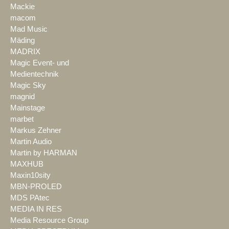
Mackie
macom
Mad Music
Mäding
MADRIX
Magic Event- und
Medientechnik
Magic Sky
magnid
Mainstage
marbet
Markus Zehner
Martin Audio
Martin by HARMAN
MAXHUB
Maxin10sity
MBN-PROLED
MDS PAtec
MEDIA IN RES
Media Resource Group