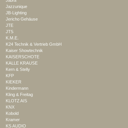
Jabra
Jazzunique
JB-Lighting
Jericho Gehäuse
JTE
JTS
K.M.E.
K24 Technik & Vertrieb GmbH
Kaiser Showtechnik
KAISERSCHOTE
KALLE KRAUSE
Kern & Stelly
KFP
KIEKER
Kindermann
Kling & Freitag
KLOTZ AIS
KNX
Kobold
Kramer
KS AUDIO