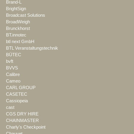
Brand-L
BrightSign
Broadcast Solutions
BroadWeigh
Brunckhorst
BT.innotec
btl next GmbH
BTL Veranstaltungstechnik
BÜTEC
bvft
BVVS
Calibre
Cameo
CARL GROUP
CASETEC
Cassiopeia
cast
CGS DRY HIRE
CHAINMASTER
Charly's Checkpoint
Chauvet