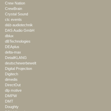
Crew Nation
CrewBrain
Crystal Sound
ctc events
d&b audiotechnik
DAS Audio GmbH
dblux
dBTechnologies
DEAplus
delta-max
DetailKLANG
deutschewerbewelt
Digital Projection
Digitech
dimedis
DirectOut
dlp motive
DMPW
DMT
Doughty