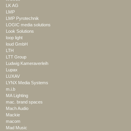
LK AG
LMP
LMP Pyrotechnik
LOGIC media solutions
Look Solutions
loop light
loud GmbH
LTH
LTT Group
Ludwig Kameraverleih
Lupax
LUXAV
LYNX Media Systems
m.i.b
MA Lighting
mac. brand spaces
Mach Audio
Mackie
macom
Mad Music