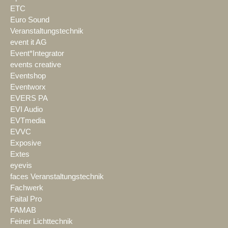
ETC
Euro Sound
Veranstaltungstechnik
event it AG
Event*Integrator
events creative
Eventshop
Eventworx
EVERS PA
EVI Audio
EVTmedia
EVVC
Exposive
Extes
eyevis
faces Veranstaltungstechnik
Fachwerk
Faital Pro
FAMAB
Feiner Lichttechnik