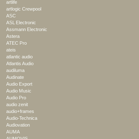
artlife
artlogic Crewpool
ASC
ASL Electronic
Assmann Electronic
Astera
ATEC Pro
ateis
atlantic audio
Atlantis Audio
audiluma
Audinate
Audio Export
Audio Music
Audio Pro
audio zenit
audio+frames
Audio-Technica
Audiovation
AUMA
AUMOVIS