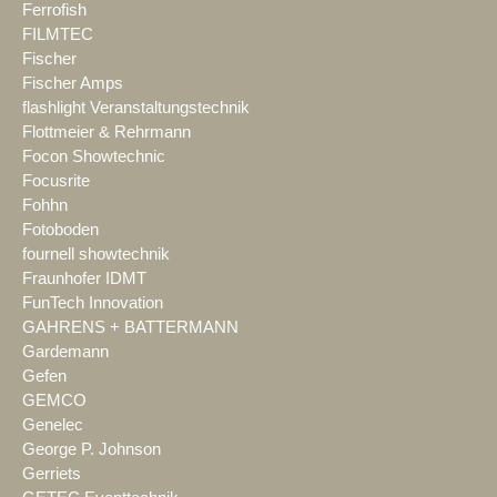
Ferrofish
FILMTEC
Fischer
Fischer Amps
flashlight Veranstaltungstechnik
Flottmeier & Rehrmann
Focon Showtechnic
Focusrite
Fohhn
Fotoboden
fournell showtechnik
Fraunhofer IDMT
FunTech Innovation
GAHRENS + BATTERMANN
Gardemann
Gefen
GEMCO
Genelec
George P. Johnson
Gerriets