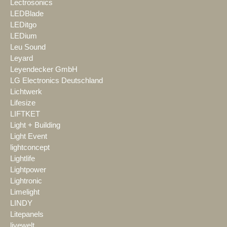
Lectrosonics
LEDBlade
LEDitgo
LEDium
Leu Sound
Leyard
Leyendecker GmbH
LG Electronics Deutschland
Lichtwerk
Lifesize
LIFTKET
Light + Building
Light Event
lightconcept
Lightlife
Lightpower
Lightronic
Limelight
LINDY
Litepanels
livewelt