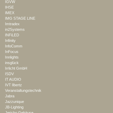
IGVW
IHSE
IMEX
IMG STAGE LINE
Imtradex
in2Systems
INFiLED
Infinity
InfoComm
InFocus
Innlights
insglück
Irrlicht GmbH
ISDV
IT AUDIO
IVT Ilbertz
Veranstaltungstechnik
Jabra
Jazzunique
JB-Lighting
Jericho Gehäuse