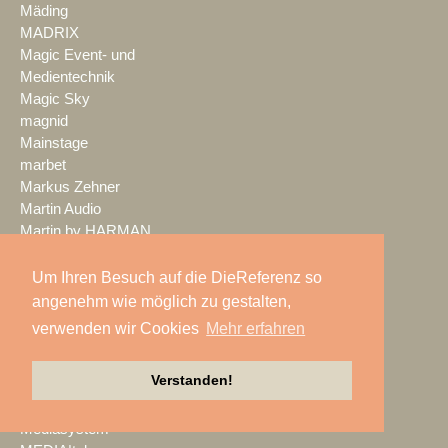
Mäding
MADRIX
Magic Event- und
Medientechnik
Magic Sky
magnid
Mainstage
marbet
Markus Zehner
Martin Audio
Martin by HARMAN
MAXHUB
Maxin10sity
Um Ihren Besuch auf die DieReferenz so
MBN-PROLED
angenehm wie möglich zu gestalten,
MDS PAtec
verwenden wir Cookies
Mehr erfahren
MEDIA IN RES
Media Resource Group
Verstanden!
MEDIA SPECTRUM
MediaLantic
Mediasystem