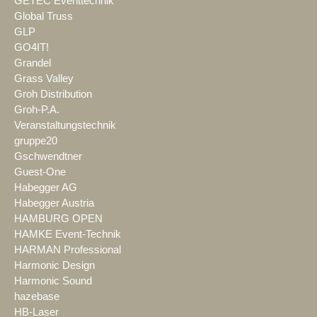
GETEC Eventtechnik
Global Truss
GLP
GO4IT!
Grandel
Grass Valley
Groh Distribution
Groh-P.A.
Veranstaltungstechnik
gruppe20
Gschwendtner
Guest-One
Habegger AG
Habegger Austria
HAMBURG OPEN
HAMKE Event-Technik
HARMAN Professional
Harmonic Design
Harmonic Sound
hazebase
HB-Laser