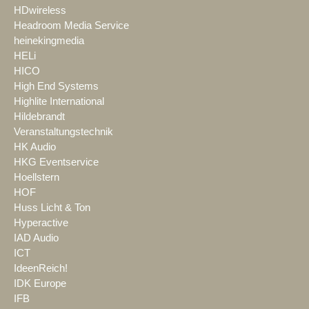
HDwireless
Headroom Media Service
heinekingmedia
HELi
HICO
High End Systems
Highlite International
Hildebrandt
Veranstaltungstechnik
HK Audio
HKG Eventservice
Hoellstern
HOF
Huss Licht & Ton
Hyperactive
IAD Audio
ICT
IdeenReich!
IDK Europe
IFB