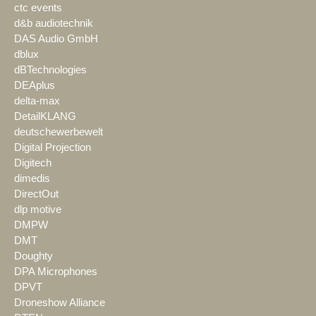
ctc events
d&b audiotechnik
DAS Audio GmbH
dblux
dBTechnologies
DEAplus
delta-max
DetailKLANG
deutschewerbewelt
Digital Projection
Digitech
dimedis
DirectOut
dlp motive
DMPW
DMT
Doughty
DPA Microphones
DPVT
Droneshow Alliance