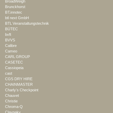
BroadWeigh
Brunckhorst
BT.innotec
btl next GmbH
BTL Veranstaltungstechnik
BÜTEC
bvft
BVVS
Calibre
Cameo
CARL GROUP
CASETEC
Cassiopeia
cast
CGS DRY HIRE
CHAINMASTER
Charly's Checkpoint
Chauvet
Christie
Chroma-Q
Claypaky