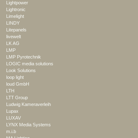
Lightpower
Lightronic
Limelight
LINDY
Litepanels
livewelt
LK AG
LMP
LMP Pyrotechnik
LOGIC media solutions
Look Solutions
loop light
loud GmbH
LTH
LTT Group
Ludwig Kameraverleih
Lupax
LUXAV
LYNX Media Systems
m.i.b