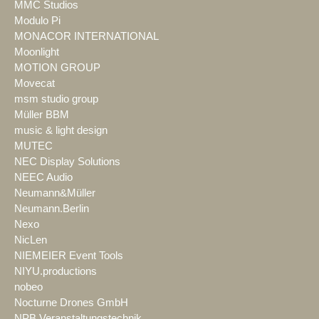
MMC Studios
Modulo Pi
MONACOR INTERNATIONAL
Moonlight
MOTION GROUP
Movecat
msm studio group
Müller BBM
music & light design
MUTEC
NEC Display Solutions
NEEC Audio
Neumann&Müller
Neumann.Berlin
Nexo
NicLen
NIEMEIER Event Tools
NIYU.productions
nobeo
Nocturne Drones GmbH
NPB Veranstaltungstechnik