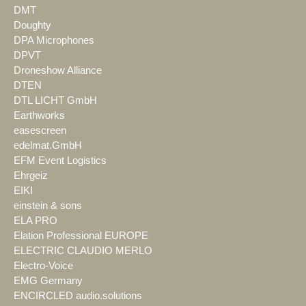
DMT
Doughty
DPA Microphones
DPVT
Droneshow Alliance
DTEN
DTL LICHT GmbH
Earthworks
easescreen
edelmat.GmbH
EFM Event Logistics
Ehrgeiz
EIKI
einstein & sons
ELA PRO
Elation Professional EUROPE
ELECTRIC CLAUDIO MERLO
Electro-Voice
EMG Germany
ENCIRCLED audio.solutions