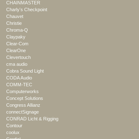
CHAINMASTER
Charly's Checkpoint
Chauvet
Christie
Chroma-Q
Claypaky
Clear-Com
ClearOne
Clevertouch
cma audio
Cobra Sound Light
CODA Audio
COMM-TEC
Computerworks
Concept Solutions
Congress Allianz
connectSignage
CONRAD Licht & Rigging
Contour
coolux