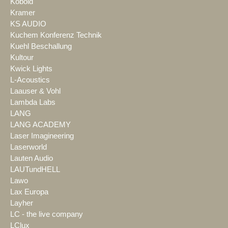
Kobold
Kramer
KS AUDIO
Kuchem Konferenz Technik
Kuehl Beschallung
Kultour
Kwick Lights
L-Acoustics
Laauser & Vohl
Lambda Labs
LANG
LANG ACADEMY
Laser Imagineering
Laserworld
Lauten Audio
LAUTundHELL
Lawo
Lax Europa
Layher
LC - the live company
LClux