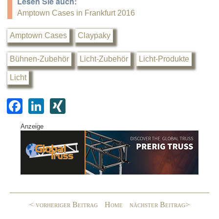
Lesen Sie auch:
Amptown Cases in Frankfurt 2016
Amptown Cases
Claypaky
Bühnen-Zubehör
Licht-Zubehör
Licht-Produkte
Licht
F
Li
XI
a
n
N
Anzeige
c
k
G
e
e
b
dI
o
n
o
< vorheriger Beitrag
Home
nächster Beitrag>
k