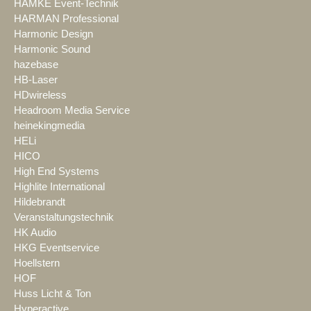
HAMKE Event-Technik
HARMAN Professional
Harmonic Design
Harmonic Sound
hazebase
HB-Laser
HDwireless
Headroom Media Service
heinekingmedia
HELi
HICO
High End Systems
Highlite International
Hildebrandt
Veranstaltungstechnik
HK Audio
HKG Eventservice
Hoellstern
HOF
Huss Licht & Ton
Hyperactive