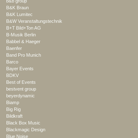
b&b group
B&K Braun
B&K Lumitec
B&W Veranstaltungstechnik
B+T Bild+Ton AG
B-Musik Berlin
Babbel & Haeger
Baenfer
Band Pro Munich
Barco
Bayer Events
BDKV
Best of Events
bestvent group
beyerdynamic
Biamp
Big Rig
Bildkraft
Black Box Music
Blackmagic Design
Blue Noise