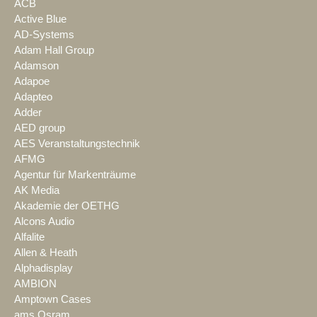
ACB
Active Blue
AD-Systems
Adam Hall Group
Adamson
Adapoe
Adapteo
Adder
AED group
AES Veranstaltungstechnik
AFMG
Agentur für Markenträume
AK Media
Akademie der OETHG
Alcons Audio
Alfalite
Allen & Heath
Alphadisplay
AMBION
Amptown Cases
ams Osram