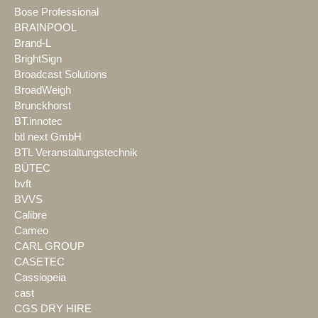
Bose Professional
BRAINPOOL
Brand-L
BrightSign
Broadcast Solutions
BroadWeigh
Brunckhorst
BT.innotec
btl next GmbH
BTL Veranstaltungstechnik
BÜTEC
bvft
BVVS
Calibre
Cameo
CARL GROUP
CASETEC
Cassiopeia
cast
CGS DRY HIRE