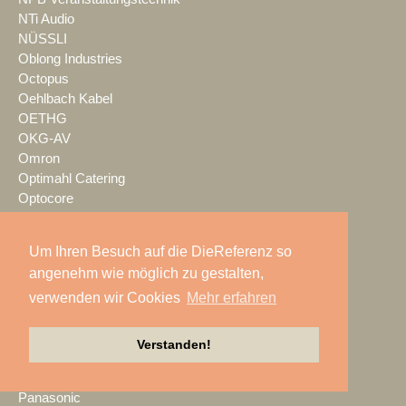
NTi Audio
NÜSSLI
Oblong Industries
Octopus
Oehlbach Kabel
OETHG
OKG-AV
Omron
Optimahl Catering
Optocore
ORANGE PRODUCTION DG
OS-VT
Um Ihren Besuch auf die DieReferenz so
Otto Events
angenehm wie möglich zu gestalten,
P2 Veranstaltungstechnik
verwenden wir Cookies
Mehr erfahren
PA-Line
Palmer
PAM/events
Verstanden!
Pan Acoustics
pan-pro
Panasonic