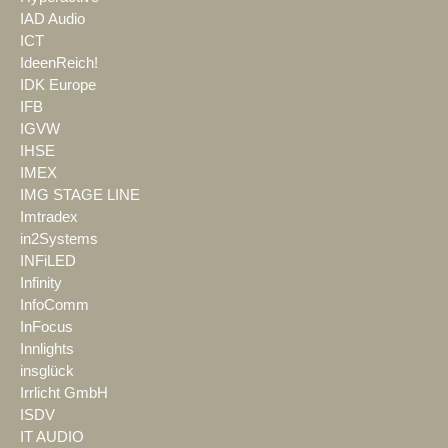
IAD Audio
ICT
IdeenReich!
IDK Europe
IFB
IGVW
IHSE
IMEX
IMG STAGE LINE
Imtradex
in2Systems
INFiLED
Infinity
InfoComm
InFocus
Innlights
insglück
Irrlicht GmbH
ISDV
IT AUDIO