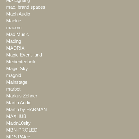
MA Lighting
mac. brand spaces
Mach Audio
Mackie
macom
Mad Music
Mäding
MADRIX
Magic Event- und
Medientechnik
Magic Sky
magnid
Mainstage
marbet
Markus Zehner
Martin Audio
Martin by HARMAN
MAXHUB
Maxin10sity
MBN-PROLED
MDS PAtec