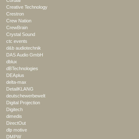
Cordial
Creative Technology
Crestron
Crew Nation
CrewBrain
Crystal Sound
ctc events
d&b audiotechnik
DAS Audio GmbH
dblux
dBTechnologies
DEAplus
delta-max
DetailKLANG
deutschewerbewelt
Digital Projection
Digitech
dimedis
DirectOut
dlp motive
DMPW