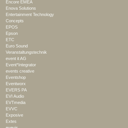
Encore EMEA
Enova Solutions
Entertainment Technology
Concepts
EPOS
Epson
ETC
Euro Sound
Veranstaltungstechnik
event it AG
Event*Integrator
events creative
Eventshop
Eventworx
EVERS PA
EVI Audio
EVTmedia
EVVC
Exposive
Extes
eyevis