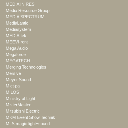
MEDIA IN RES
Media Resource Group
MEDIA SPECTRUM
MediaLantic
Mediasystem
MEDIA|tek
MEEVI-rent
Mega Audio
Megaforce
MEGATECH
Merging Technologies
Mersive
Meyer Sound
Miet-pa
MILOS
Ministry of Light
MisterMaster
Mitsubishi Electric
MKM Event Show Technik
MLS magic light+sound