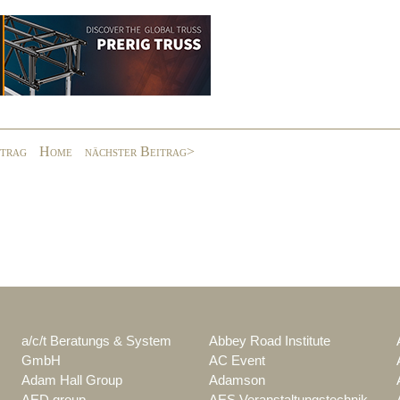
itrag
Home
nächster Beitrag>
a/c/t Beratungs & System
Abbey Road Institute
GmbH
AC Event
Adam Hall Group
Adamson
AED group
AES Veranstaltungstechnik