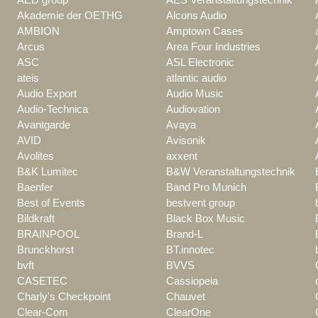
Akademie der OETHG
Alcons Audio
AMBION
Amptown Cases
Arcus
Area Four Industries
ASC
ASL Electronic
ateis
atlantic audio
Audio Export
Audio Music
Audio-Technica
Audiovation
Avantgarde
Avaya
AVID
Avisonik
Avolites
axxent
B&K Lumitec
B&W Veranstaltungstechnik
Baenfer
Band Pro Munich
Best of Events
bestvent group
Bildkraft
Black Box Music
BRAINPOOL
Brand-L
Brunckhorst
BT.innotec
bvft
BVVS
CASETEC
Cassiopeia
Charly's Checkpoint
Chauvet
Clear-Com
ClearOne