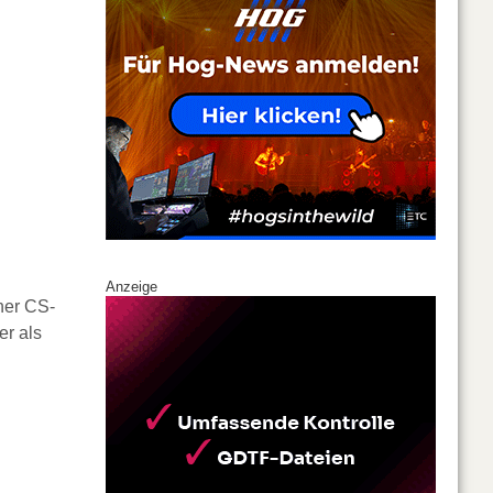
Anzeige
her CS-
er als