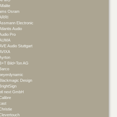
Alfalite
ams Osram
ARRI
Assmann Electronic
Atlantis Audio
Audio Pro
AUMA
AVE Audio Stuttgart
AVIXA
Ayrton
B+T Bild+Ton AG
Barco
beyerdynamic
Blackmagic Design
BrightSign
btl next GmbH
Calibre
cast
Christie
Clevertouch