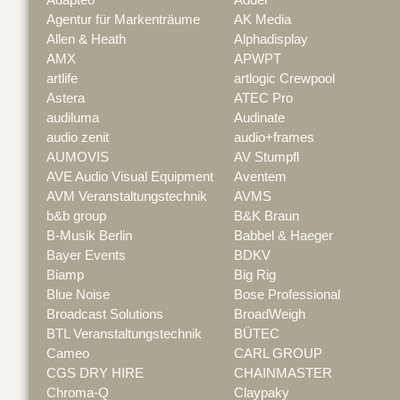
Agentur für Markenträume
AK Media
Allen & Heath
Alphadisplay
AMX
APWPT
artlife
artlogic Crewpool
Astera
ATEC Pro
audiluma
Audinate
audio zenit
audio+frames
AUMOVIS
AV Stumpfl
AVE Audio Visual Equipment
Aventem
AVM Veranstaltungstechnik
AVMS
b&b group
B&K Braun
B-Musik Berlin
Babbel & Haeger
Bayer Events
BDKV
Biamp
Big Rig
Blue Noise
Bose Professional
Broadcast Solutions
BroadWeigh
BTL Veranstaltungstechnik
BÜTEC
Cameo
CARL GROUP
CGS DRY HIRE
CHAINMASTER
Chroma-Q
Claypaky