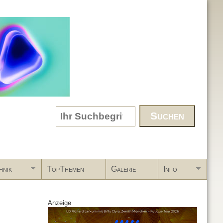
Search form
hnik
TopThemen
Galerie
Info
Anzeige