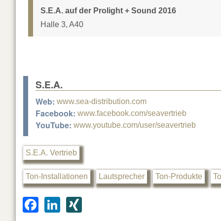
S.E.A. auf der Prolight + Sound 2016
Halle 3, A40
S.E.A.
Web:
www.sea-distribution.com
Facebook:
www.facebook.com/seavertrieb
YouTube:
www.youtube.com/user/seavertrieb
S.E.A. Vertrieb
Ton-Installationen
Lautsprecher
Ton-Produkte
T
F
Li
XI
a
n
N