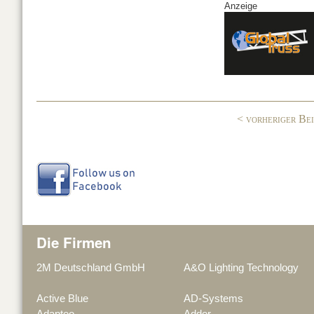
Anzeige
c
k
G
e
e
b
dI
o
n
o
< vorheriger Be
k
Die Firmen
2M Deutschland GmbH
A&O Lighting Technology
Active Blue
AD-Systems
Adapteo
Adder