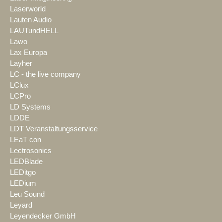
Laserworld
Lauten Audio
LAUTundHELL
Lawo
Lax Europa
Layher
LC - the live company
LClux
LCPro
LD Systems
LDDE
LDT Veranstaltungsservice
LEaT con
Lectrosonics
LEDBlade
LEDitgo
LEDium
Leu Sound
Leyard
Leyendecker GmbH