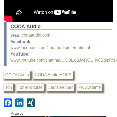
CODA Audio
Web:
codaaudio.com
Facebook:
www.facebook.com/codaaudiointernational
YouTube:
www.youtube.com/channel/UCOt1ouJwRGL_Iy8EdmRfz
CODA Audio
CODA Audio HOPS
Ton
Ton-Produkte
Lautsprecher
PA Systeme
F
Li
XI
a
n
N
Anzeige