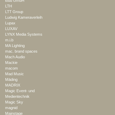
loud GmbH
LTH
LTT Group
Ludwig Kameraverleih
Lupax
LUXAV
LYNX Media Systems
m.i.b
MA Lighting
mac. brand spaces
Mach Audio
Mackie
macom
Mad Music
Mäding
MADRIX
Magic Event- und
Medientechnik
Magic Sky
magnid
Mainstage