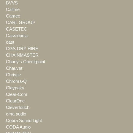
BVVS
Calibre
Cameo
CARL GROUP
CASETEC
Cassiopeia
cast
CGS DRY HIRE
CHAINMASTER
Charly's Checkpoint
Chauvet
Christie
Chroma-Q
Claypaky
Clear-Com
ClearOne
Clevertouch
cma audio
Cobra Sound Light
CODA Audio