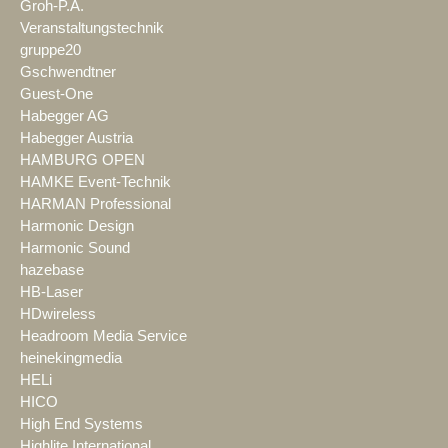
Groh-P.A.
Veranstaltungstechnik
gruppe20
Gschwendtner
Guest-One
Habegger AG
Habegger Austria
HAMBURG OPEN
HAMKE Event-Technik
HARMAN Professional
Harmonic Design
Harmonic Sound
hazebase
HB-Laser
HDwireless
Headroom Media Service
heinekingmedia
HELi
HICO
High End Systems
Highlite International