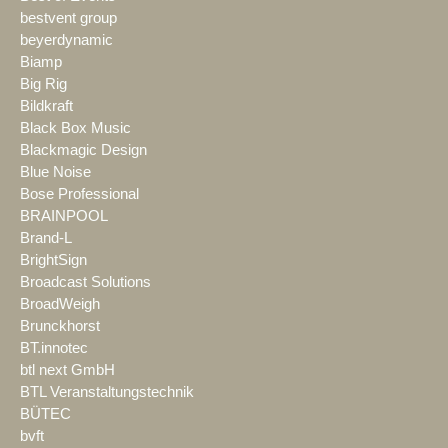
bestvent group
beyerdynamic
Biamp
Big Rig
Bildkraft
Black Box Music
Blackmagic Design
Blue Noise
Bose Professional
BRAINPOOL
Brand-L
BrightSign
Broadcast Solutions
BroadWeigh
Brunckhorst
BT.innotec
btl next GmbH
BTL Veranstaltungstechnik
BÜTEC
bvft