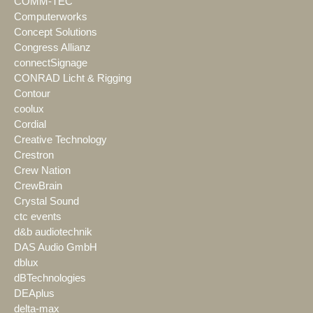
COMM-TEC
Computerworks
Concept Solutions
Congress Allianz
connectSignage
CONRAD Licht & Rigging
Contour
coolux
Cordial
Creative Technology
Crestron
Crew Nation
CrewBrain
Crystal Sound
ctc events
d&b audiotechnik
DAS Audio GmbH
dblux
dBTechnologies
DEAplus
delta-max