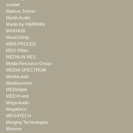
marbet
Markus Zehner
Martin Audio
Martin by HARMAN
MAXHUB
Maxin10sity
MBN-PROLED
MDS PAtec
MEDIA IN RES
Media Resource Group
MEDIA SPECTRUM
MediaLantic
Mediasystem
MEDIA|tek
MEEVI-rent
Mega Audio
Megaforce
MEGATECH
Merging Technologies
Mersive