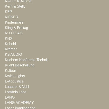
KALLE KRAUSE
Kern & Stelly
KFP
KIEKER
Kindermann
Kling & Freitag
KLOTZ AIS
KNX
Kobold
Kramer
KS AUDIO
Kuchem Konferenz Technik
Kuehl Beschallung
Kultour
Kwick Lights
L-Acoustics
Laauser & Vohl
Lambda Labs
LANG
LANG ACADEMY
Laser Imagineering