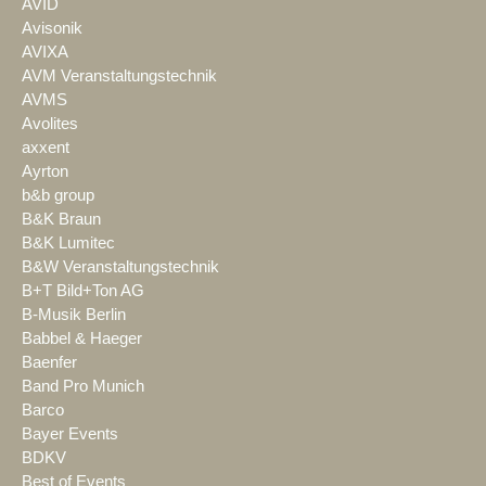
AVID
Avisonik
AVIXA
AVM Veranstaltungstechnik
AVMS
Avolites
axxent
Ayrton
b&b group
B&K Braun
B&K Lumitec
B&W Veranstaltungstechnik
B+T Bild+Ton AG
B-Musik Berlin
Babbel & Haeger
Baenfer
Band Pro Munich
Barco
Bayer Events
BDKV
Best of Events