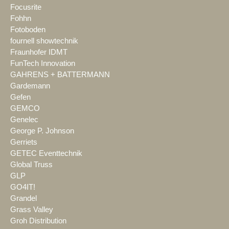
Focusrite
Fohhn
Fotoboden
fournell showtechnik
Fraunhofer IDMT
FunTech Innovation
GAHRENS + BATTERMANN
Gardemann
Gefen
GEMCO
Genelec
George P. Johnson
Gerriets
GETEC Eventtechnik
Global Truss
GLP
GO4IT!
Grandel
Grass Valley
Groh Distribution