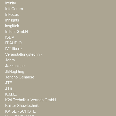
Infinity
InfoComm
InFocus
Innlights
insglück
Irrlicht GmbH
ISDV
IT AUDIO
IVT Ilbertz
Veranstaltungstechnik
Jabra
Jazzunique
JB-Lighting
Jericho Gehäuse
JTE
JTS
K.M.E.
K24 Technik & Vertrieb GmbH
Kaiser Showtechnik
KAISERSCHOTE