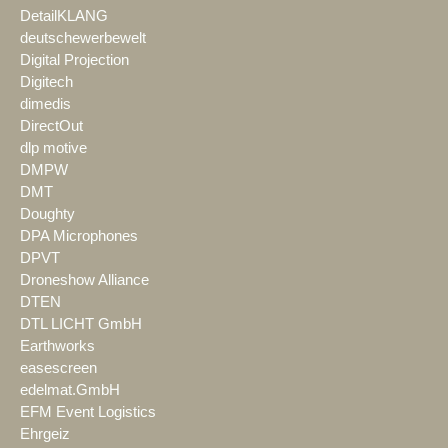
DetailKLANG
deutschewerbewelt
Digital Projection
Digitech
dimedis
DirectOut
dlp motive
DMPW
DMT
Doughty
DPA Microphones
DPVT
Droneshow Alliance
DTEN
DTL LICHT GmbH
Earthworks
easescreen
edelmat.GmbH
EFM Event Logistics
Ehrgeiz