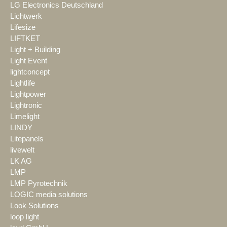
LG Electronics Deutschland
Lichtwerk
Lifesize
LIFTKET
Light + Building
Light Event
lightconcept
Lightlife
Lightpower
Lightronic
Limelight
LINDY
Litepanels
livewelt
LK AG
LMP
LMP Pyrotechnik
LOGIC media solutions
Look Solutions
loop light