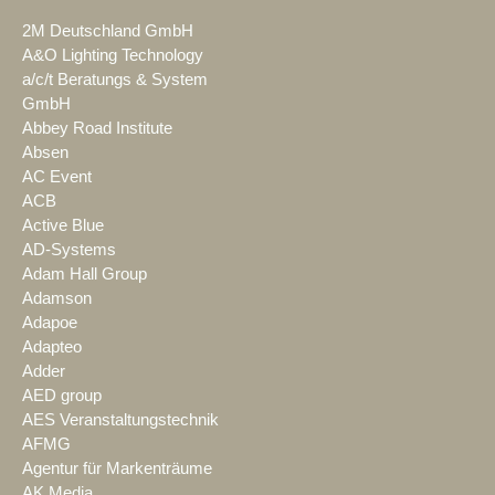
2M Deutschland GmbH
A&O Lighting Technology
a/c/t Beratungs & System
GmbH
Abbey Road Institute
Absen
AC Event
ACB
Active Blue
AD-Systems
Adam Hall Group
Adamson
Adapoe
Adapteo
Adder
AED group
AES Veranstaltungstechnik
AFMG
Agentur für Markenträume
AK Media