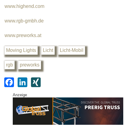
www.highend.com
www.rgb-gmbh.de
www.preworks.at
Moving Lights
Licht
Licht-Mobil
rgb
preworks
F
Li
XI
a
n
N
Anzeige
c
k
G
e
e
b
dI
o
n