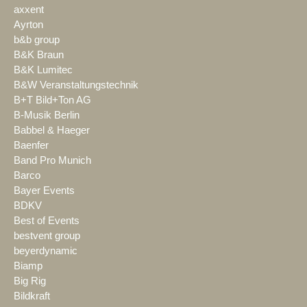
axxent
Ayrton
b&b group
B&K Braun
B&K Lumitec
B&W Veranstaltungstechnik
B+T Bild+Ton AG
B-Musik Berlin
Babbel & Haeger
Baenfer
Band Pro Munich
Barco
Bayer Events
BDKV
Best of Events
bestvent group
beyerdynamic
Biamp
Big Rig
Bildkraft