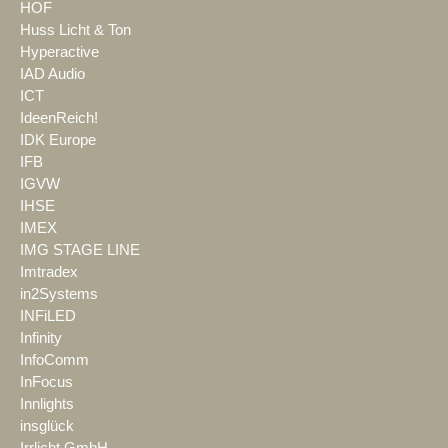
HOF
Huss Licht & Ton
Hyperactive
IAD Audio
ICT
IdeenReich!
IDK Europe
IFB
IGVW
IHSE
IMEX
IMG STAGE LINE
Imtradex
in2Systems
INFiLED
Infinity
InfoComm
InFocus
Innlights
insglück