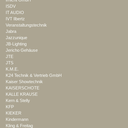
Irrlicht GmbH
ISDV
IT AUDIO
IVT Ilbertz
Veranstaltungstechnik
Jabra
Jazzunique
JB-Lighting
Jericho Gehäuse
JTE
JTS
K.M.E.
K24 Technik & Vertrieb GmbH
Kaiser Showtechnik
KAISERSCHOTE
KALLE KRAUSE
Kern & Stelly
KFP
KIEKER
Kindermann
Kling & Freitag