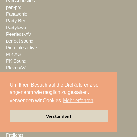
Pan Acoustics
pan-pro
Panasonic
Party Rent
Partylöwe
Peerless-AV
perfect sound
Pico Interactive
PIK AG
PK Sound
PlexusAV
Point Source Audio
POOLgroup
Um Ihren Besuch auf die DieReferenz so
PowerLightsAugsburg
angenehm wie möglich zu gestalten,
preworks
verwenden wir Cookies
Mehr erfahren
PRG
Pro Audio-Technik
ProAudio Technology
Verstanden!
ProCase
Prolight + Sound Frankfurt
Prolights