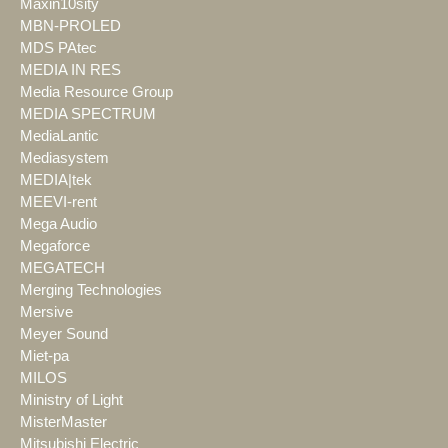
Maxin10sity
MBN-PROLED
MDS PAtec
MEDIA IN RES
Media Resource Group
MEDIA SPECTRUM
MediaLantic
Mediasystem
MEDIA|tek
MEEVI-rent
Mega Audio
Megaforce
MEGATECH
Merging Technologies
Mersive
Meyer Sound
Miet-pa
MILOS
Ministry of Light
MisterMaster
Mitsubishi Electric