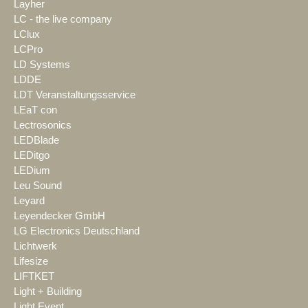
Layher
LC - the live company
LClux
LCPro
LD Systems
LDDE
LDT Veranstaltungsservice
LEaT con
Lectrosonics
LEDBlade
LEDitgo
LEDium
Leu Sound
Leyard
Leyendecker GmbH
LG Electronics Deutschland
Lichtwerk
Lifesize
LIFTKET
Light + Building
Light Event