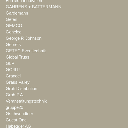
FunTech Innovation
GAHRENS + BATTERMANN
Gardemann
Gefen
GEMCO
Genelec
George P. Johnson
Gerriets
GETEC Eventtechnik
Global Truss
GLP
GO4IT!
Grandel
Grass Valley
Groh Distribution
Groh-P.A.
Veranstaltungstechnik
gruppe20
Gschwendtner
Guest-One
Habegger AG