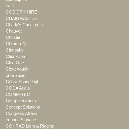
cast
CGS DRY HIRE
CHAINMASTER
Charly's Checkpoint
Chauvet
Christie
Chroma-Q
Claypaky
Clear-Com
ClearOne
Clevertouch
cma audio
Cobra Sound Light
CODA Audio
COMM-TEC
Computerworks
Concept Solutions
Congress Allianz
connectSignage
CONRAD Licht & Rigging