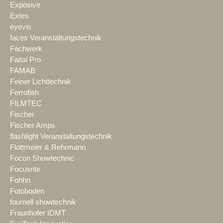
Exposive
Extes
eyevis
faces Veranstaltungstechnik
Fachwerk
Faital Pro
FAMAB
Feiner Lichttechnik
Ferrofish
FILMTEC
Fischer
Fischer Amps
flashlight Veranstaltungstechnik
Flottmeier & Rehrmann
Focon Showtechnic
Focusrite
Fohhn
Fotoboden
fournell showtechnik
Fraunhofer IDMT