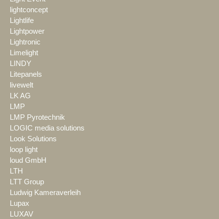
lightconcept
Lightlife
Lightpower
Lightronic
Limelight
LINDY
Litepanels
livewelt
LK AG
LMP
LMP Pyrotechnik
LOGIC media solutions
Look Solutions
loop light
loud GmbH
LTH
LTT Group
Ludwig Kameraverleih
Lupax
LUXAV