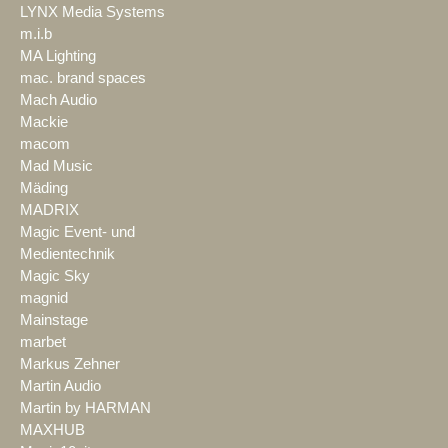
LYNX Media Systems
m.i.b
MA Lighting
mac. brand spaces
Mach Audio
Mackie
macom
Mad Music
Mäding
MADRIX
Magic Event- und
Medientechnik
Magic Sky
magnid
Mainstage
marbet
Markus Zehner
Martin Audio
Martin by HARMAN
MAXHUB