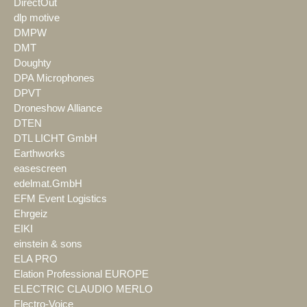
DirectOut
dlp motive
DMPW
DMT
Doughty
DPA Microphones
DPVT
Droneshow Alliance
DTEN
DTL LICHT GmbH
Earthworks
easescreen
edelmat.GmbH
EFM Event Logistics
Ehrgeiz
EIKI
einstein & sons
ELA PRO
Elation Professional EUROPE
ELECTRIC CLAUDIO MERLO
Electro-Voice