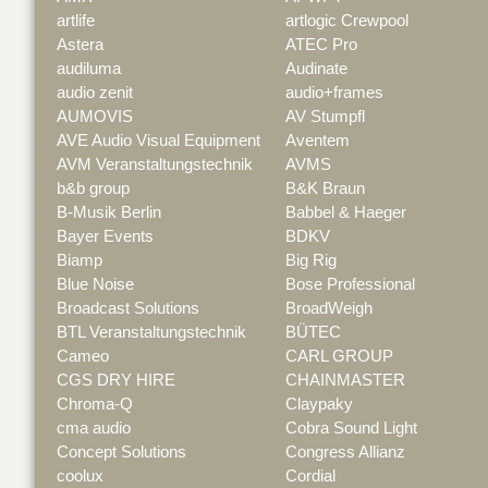
artlife
artlogic Crewpool
Astera
ATEC Pro
audiluma
Audinate
audio zenit
audio+frames
AUMOVIS
AV Stumpfl
AVE Audio Visual Equipment
Aventem
AVM Veranstaltungstechnik
AVMS
b&b group
B&K Braun
B-Musik Berlin
Babbel & Haeger
Bayer Events
BDKV
Biamp
Big Rig
Blue Noise
Bose Professional
Broadcast Solutions
BroadWeigh
BTL Veranstaltungstechnik
BÜTEC
Cameo
CARL GROUP
CGS DRY HIRE
CHAINMASTER
Chroma-Q
Claypaky
cma audio
Cobra Sound Light
Concept Solutions
Congress Allianz
coolux
Cordial