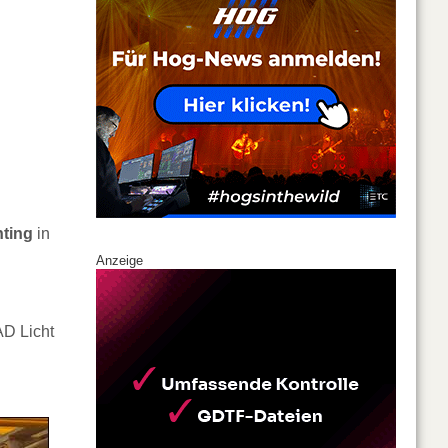
hting
in
Anzeige
D Licht