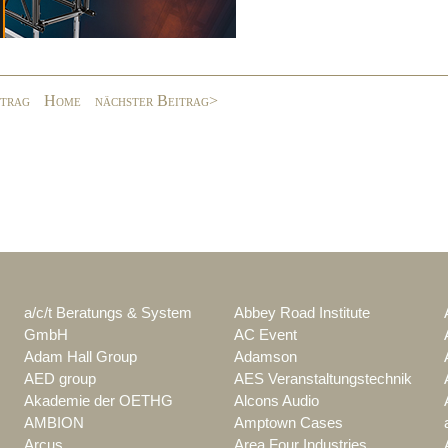
itrag
Home
nächster Beitrag>
a/c/t Beratungs & System
Abbey Road Institute
GmbH
AC Event
Adam Hall Group
Adamson
AED group
AES Veranstaltungstechnik
Akademie der OETHG
Alcons Audio
AMBION
Amptown Cases
Arcus
Area Four Industries