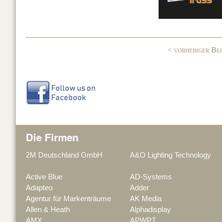
b
dI
o
n
o
< vorheriger Be
k
Die Firmen
2M Deutschland GmbH
A&O Lighting Technology
Active Blue
AD-Systems
Adapteo
Adder
Agentur für Markenträume
AK Media
Allen & Heath
Alphadisplay
AMX
APWPT