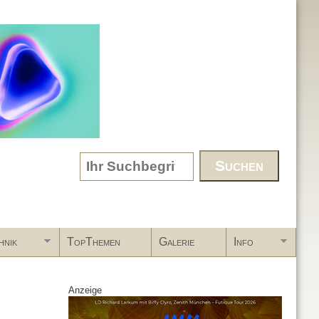
Search form
hnik
TopThemen
Galerie
Info
Anzeige