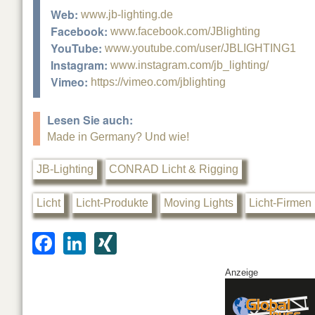
Web:
www.jb-lighting.de
Facebook:
www.facebook.com/JBlighting
YouTube:
www.youtube.com/user/JBLIGHTING1
Instagram:
www.instagram.com/jb_lighting/
Vimeo:
https://vimeo.com/jblighting
Lesen Sie auch:
Made in Germany? Und wie!
JB-Lighting
CONRAD Licht & Rigging
Licht
Licht-Produkte
Moving Lights
Licht-Firmen
F
Li
XI
a
n
N
Anzeige
c
k
G
e
e