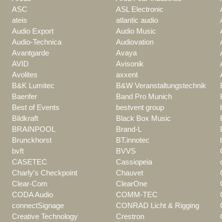
ASC
ASL Electronic
ateis
atlantic audio
Audio Export
Audio Music
Audio-Technica
Audiovation
Avantgarde
Avaya
AVID
Avisonik
Avolites
axxent
B&K Lumitec
B&W Veranstaltungstechnik
Baenfer
Band Pro Munich
Best of Events
bestvent group
Bildkraft
Black Box Music
BRAINPOOL
Brand-L
Brunckhorst
BT.innotec
bvft
BVVS
CASETEC
Cassiopeia
Charly's Checkpoint
Chauvet
Clear-Com
ClearOne
CODA Audio
COMM-TEC
connectSignage
CONRAD Licht & Rigging
Creative Technology
Crestron