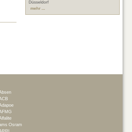
Düsseldorf
mehr ...
Absen
ACB
Adapoe
AFMG
Alfalite
ams Osram
ARRI