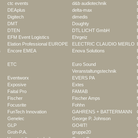
ctc events
d&b audiotechnik
DEAplus
delta-max
Digitech
dimedis
DMT
Doughty
DTEN
DTL LICHT GmbH
EFM Event Logistics
Ehrgeiz
Elation Professional EUROPE
ELECTRIC CLAUDIO MERLO
s
Encore EMEA
Enova Solutions
ETC
Euro Sound
Veranstaltungstechnik
Eventworx
EVERS PA
Exposive
Extes
Faital Pro
FAMAB
Fischer
Fischer Amps
Focusrite
Fohhn
FunTech Innovation
GAHRENS + BATTERMANN
Genelec
George P. Johnson
GLP
GO4IT!
Groh-P.A.
gruppe20