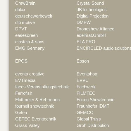
CrewBrain
Crystal Sound
dblux
dBTechnologies
deutschewerbewelt
Digital Projection
dlp motive
DMPW
DPVT
Droneshow Alliance
easescreen
edelmat.GmbH
einstein & sons
ELA PRO
EMG Germany
ENCIRCLED audio.solution
EPOS
Epson
events creative
Eventshop
EVTmedia
EVVC
faces Veranstaltungstechnik
Fachwerk
Ferrofish
FILMTEC
Flottmeier & Rehrmann
Focon Showtechnic
fournell showtechnik
Fraunhofer IDMT
Gefen
GEMCO
GETEC Eventtechnik
Global Truss
Grass Valley
Groh Distribution