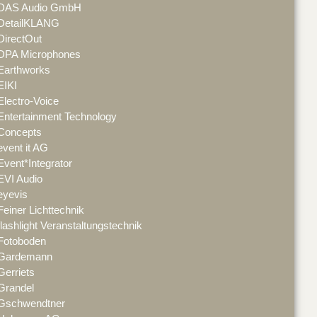
DAS Audio GmbH
DetailKLANG
DirectOut
DPA Microphones
Earthworks
EIKI
Electro-Voice
Entertainment Technology
Concepts
event it AG
Event*Integrator
EVI Audio
eyevis
Feiner Lichttechnik
flashlight Veranstaltungstechnik
Fotoboden
Gardemann
Gerriets
Grandel
Gschwendtner