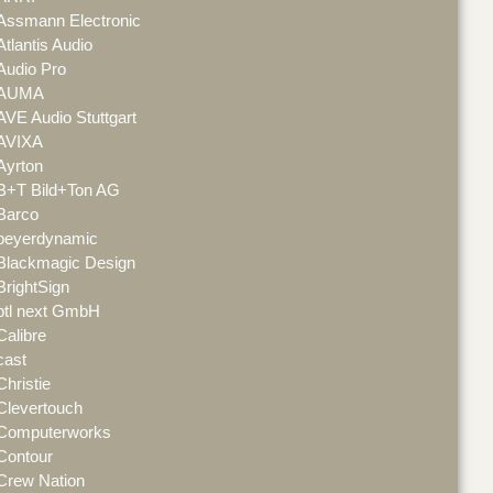
Assmann Electronic
Atlantis Audio
Audio Pro
AUMA
AVE Audio Stuttgart
AVIXA
Ayrton
B+T Bild+Ton AG
Barco
beyerdynamic
Blackmagic Design
BrightSign
btl next GmbH
Calibre
cast
Christie
Clevertouch
Computerworks
Contour
Crew Nation