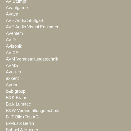
AV Stumpfl
Avantgarde
Avaya
AVE Audio Stuttgart
AVE Audio Visual Equipment
Aventem
AVID
Avisonik
AVIXA
AVM Veranstaltungstechnik
AVMS
Avolites
axxent
Ayrton
b&b group
B&K Braun
B&K Lumitec
B&W Veranstaltungstechnik
B+T Bild+Ton AG
B-Musik Berlin
Babbel & Haeger