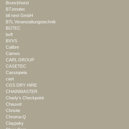
Brunckhorst
BT.innotec
btl next GmbH
BTL Veranstaltungstechnik
BÜTEC
bvft
BVVS
Calibre
Cameo
CARL GROUP
CASETEC
Cassiopeia
cast
CGS DRY HIRE
CHAINMASTER
Charly's Checkpoint
Chauvet
Christie
Chroma-Q
Claypaky