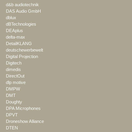
d&b audiotechnik
DAS Audio GmbH
dblux
dBTechnologies
DEAplus
delta-max
DetailKLANG
deutschewerbewelt
Digital Projection
Digitech
dimedis
DirectOut
dlp motive
DMPW
DMT
Doughty
DPA Microphones
DPVT
Droneshow Alliance
DTEN