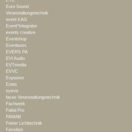
Euro Sound
Veranstaltungstechnik
event it AG
Event*Integrator
events creative
Eventshop
Eventworx
EVERS PA
EVI Audio
EVTmedia
EVVC
Exposive
Extes
eyevis
faces Veranstaltungstechnik
Fachwerk
Faital Pro
FAMAB
Feiner Lichttechnik
Ferrofish