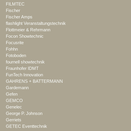
FILMTEC
Fischer
Fischer Amps
flashlight Veranstaltungstechnik
Flottmeier & Rehrmann
Focon Showtechnic
Focusrite
Fohhn
Fotoboden
fournell showtechnik
Fraunhofer IDMT
FunTech Innovation
GAHRENS + BATTERMANN
Gardemann
Gefen
GEMCO
Genelec
George P. Johnson
Gerriets
GETEC Eventtechnik