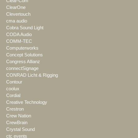
Clear-Com
ClearOne
Clevertouch
cma audio
Cobra Sound Light
CODA Audio
COMM-TEC
Computerworks
Concept Solutions
Congress Allianz
connectSignage
CONRAD Licht & Rigging
Contour
coolux
Cordial
Creative Technology
Crestron
Crew Nation
CrewBrain
Crystal Sound
ctc events