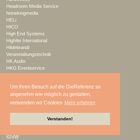
Headroom Media Service
heinekingmedia
HELi
HICO
High End Systems
Highlite International
Hildebrandt
Veranstaltungstechnik
HK Audio
HKG Eventservice
Hoellstern
HOF
Um Ihren Besuch auf die DieReferenz so
Huss Licht & Ton
angenehm wie möglich zu gestalten,
Hyperactive
IAD Audio
verwenden wir Cookies
Mehr erfahren
ICT
IdeenReich!
Verstanden!
IDK Europe
IFB
IGVW