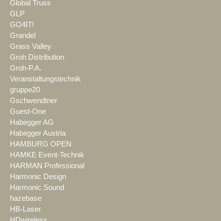
Global Truss
GLP
GO4IT!
Grandel
Grass Valley
Groh Distribution
Groh-P.A.
Veranstaltungstechnik
gruppe20
Gschwendtner
Guest-One
Habegger AG
Habegger Austria
HAMBURG OPEN
HAMKE Event-Technik
HARMAN Professional
Harmonic Design
Harmonic Sound
hazebase
HB-Laser
HDwireless