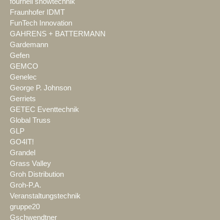
fournell showtechnik
Fraunhofer IDMT
FunTech Innovation
GAHRENS + BATTERMANN
Gardemann
Gefen
GEMCO
Genelec
George P. Johnson
Gerriets
GETEC Eventtechnik
Global Truss
GLP
GO4IT!
Grandel
Grass Valley
Groh Distribution
Groh-P.A.
Veranstaltungstechnik
gruppe20
Gschwendtner