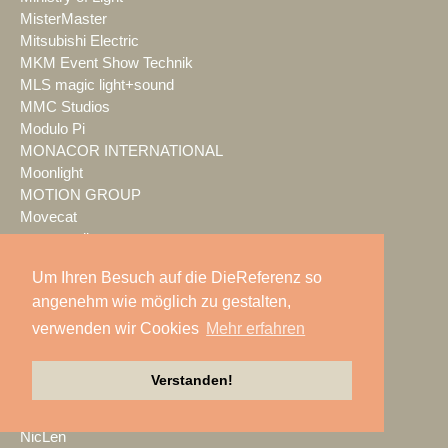
MisterMaster
Mitsubishi Electric
MKM Event Show Technik
MLS magic light+sound
MMC Studios
Modulo Pi
MONACOR INTERNATIONAL
Moonlight
MOTION GROUP
Movecat
msm studio group
Müller BBM
Um Ihren Besuch auf die DieReferenz so
music & light design
angenehm wie möglich zu gestalten,
MUTEC
NEC Display Solutions
verwenden wir Cookies
Mehr erfahren
NEEC Audio
Neumann&Müller
Verstanden!
Neumann.Berlin
Nexo
NicLen