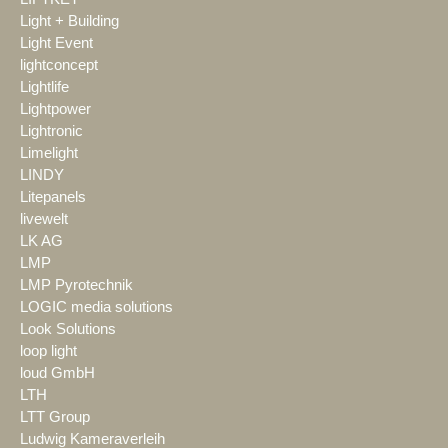
Light + Building
Light Event
lightconcept
Lightlife
Lightpower
Lightronic
Limelight
LINDY
Litepanels
livewelt
LK AG
LMP
LMP Pyrotechnik
LOGIC media solutions
Look Solutions
loop light
loud GmbH
LTH
LTT Group
Ludwig Kameraverleih