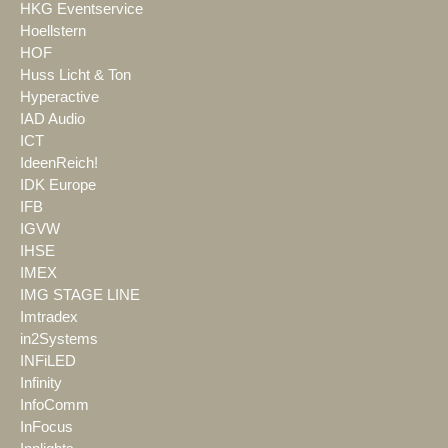
HKG Eventservice
Hoellstern
HOF
Huss Licht & Ton
Hyperactive
IAD Audio
ICT
IdeenReich!
IDK Europe
IFB
IGVW
IHSE
IMEX
IMG STAGE LINE
Imtradex
in2Systems
INFiLED
Infinity
InfoComm
InFocus