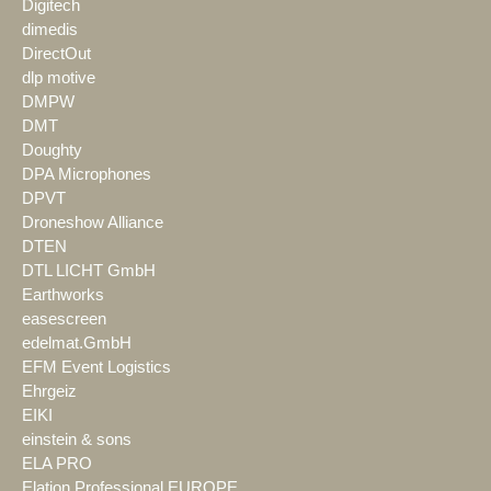
Digitech
dimedis
DirectOut
dlp motive
DMPW
DMT
Doughty
DPA Microphones
DPVT
Droneshow Alliance
DTEN
DTL LICHT GmbH
Earthworks
easescreen
edelmat.GmbH
EFM Event Logistics
Ehrgeiz
EIKI
einstein & sons
ELA PRO
Elation Professional EUROPE