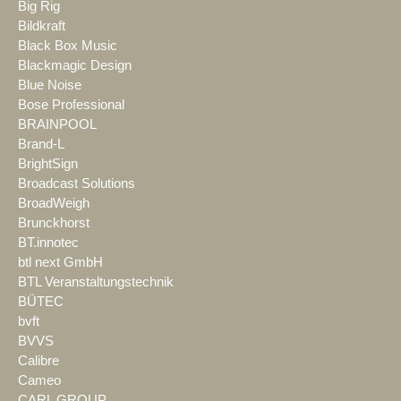
Big Rig
Bildkraft
Black Box Music
Blackmagic Design
Blue Noise
Bose Professional
BRAINPOOL
Brand-L
BrightSign
Broadcast Solutions
BroadWeigh
Brunckhorst
BT.innotec
btl next GmbH
BTL Veranstaltungstechnik
BÜTEC
bvft
BVVS
Calibre
Cameo
CARL GROUP