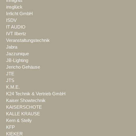
Innlights
insglück
Irrlicht GmbH
ISDV
IT AUDIO
IVT Ilbertz
Veranstaltungstechnik
Jabra
Jazzunique
JB-Lighting
Jericho Gehäuse
JTE
JTS
K.M.E.
K24 Technik & Vertrieb GmbH
Kaiser Showtechnik
KAISERSCHOTE
KALLE KRAUSE
Kern & Stelly
KFP
KIEKER