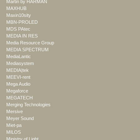
Martin by HARMAN
MAXHUB
Maxin10sity
MBN-PROLED
MDS PAtec
MEDIA IN RES
Media Resource Group
MEDIA SPECTRUM
MediaLantic
Mediasystem
MEDIA|tek
MEEVI-rent
Mega Audio
Megaforce
MEGATECH
Merging Technologies
Mersive
Meyer Sound
Miet-pa
MILOS
Ministry of Light