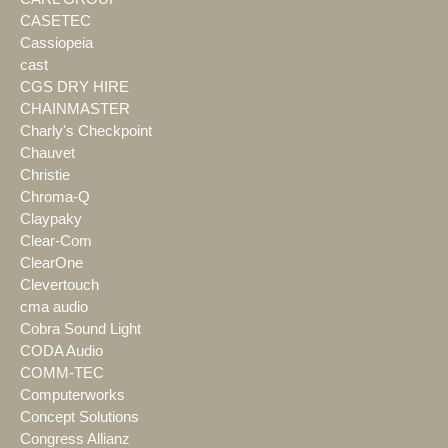
CASETEC
Cassiopeia
cast
CGS DRY HIRE
CHAINMASTER
Charly's Checkpoint
Chauvet
Christie
Chroma-Q
Claypaky
Clear-Com
ClearOne
Clevertouch
cma audio
Cobra Sound Light
CODA Audio
COMM-TEC
Computerworks
Concept Solutions
Congress Allianz