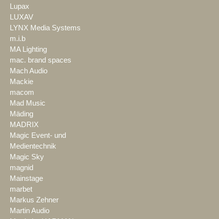
Lupax
LUXAV
LYNX Media Systems
m.i.b
MA Lighting
mac. brand spaces
Mach Audio
Mackie
macom
Mad Music
Mäding
MADRIX
Magic Event- und
Medientechnik
Magic Sky
magnid
Mainstage
marbet
Markus Zehner
Martin Audio