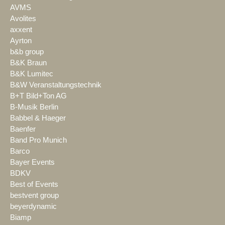
AVMS
Avolites
axxent
Ayrton
b&b group
B&K Braun
B&K Lumitec
B&W Veranstaltungstechnik
B+T Bild+Ton AG
B-Musik Berlin
Babbel & Haeger
Baenfer
Band Pro Munich
Barco
Bayer Events
BDKV
Best of Events
bestvent group
beyerdynamic
Biamp