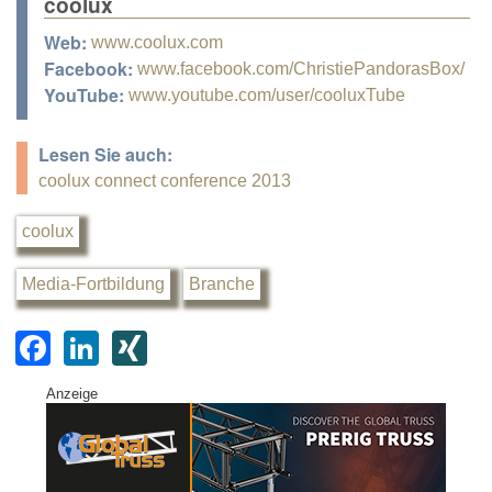
coolux
Web:
www.coolux.com
Facebook:
www.facebook.com/ChristiePandorasBox/
YouTube:
www.youtube.com/user/cooluxTube
Lesen Sie auch:
coolux connect conference 2013
coolux
Media-Fortbildung
Branche
F
Li
XI
a
n
N
Anzeige
c
k
G
e
e
b
dI