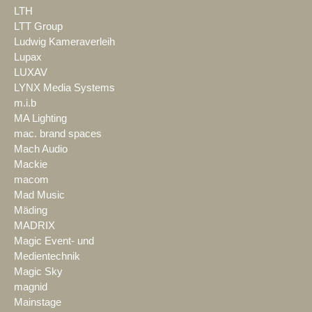
LTH
LTT Group
Ludwig Kameraverleih
Lupax
LUXAV
LYNX Media Systems
m.i.b
MA Lighting
mac. brand spaces
Mach Audio
Mackie
macom
Mad Music
Mäding
MADRIX
Magic Event- und
Medientechnik
Magic Sky
magnid
Mainstage