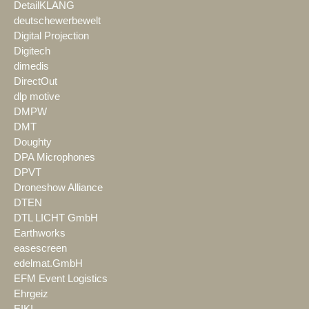
DetailKLANG
deutschewerbewelt
Digital Projection
Digitech
dimedis
DirectOut
dlp motive
DMPW
DMT
Doughty
DPA Microphones
DPVT
Droneshow Alliance
DTEN
DTL LICHT GmbH
Earthworks
easescreen
edelmat.GmbH
EFM Event Logistics
Ehrgeiz