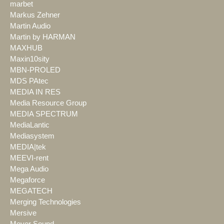
marbet
Markus Zehner
Martin Audio
Martin by HARMAN
MAXHUB
Maxin10sity
MBN-PROLED
MDS PAtec
MEDIA IN RES
Media Resource Group
MEDIA SPECTRUM
MediaLantic
Mediasystem
MEDIA|tek
MEEVI-rent
Mega Audio
Megaforce
MEGATECH
Merging Technologies
Mersive