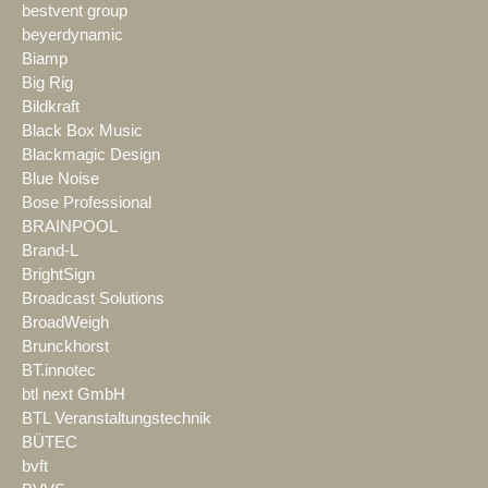
bestvent group
beyerdynamic
Biamp
Big Rig
Bildkraft
Black Box Music
Blackmagic Design
Blue Noise
Bose Professional
BRAINPOOL
Brand-L
BrightSign
Broadcast Solutions
BroadWeigh
Brunckhorst
BT.innotec
btl next GmbH
BTL Veranstaltungstechnik
BÜTEC
bvft