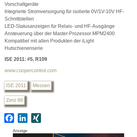
Vorschaltgeräte
Integrierte Stromversorgung für isolierte 0V/1V-10V HF-
Schnittstellen
LED-Statusanzeigen für Relais- und HF-Ausgänge
Ansteuerung über der Master-Prozessor MPM2400
Kompatibel mit allen Produkten der iLight
Hutschienenserie
ISE 2011: #5, R109
www.coopercontrol.com
ISE 2011
Messen
Zero 88
F
Li
XI
a
n
N
Anzeige
c
k
G