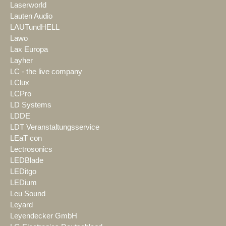
Laserworld
Lauten Audio
LAUTundHELL
Lawo
Lax Europa
Layher
LC - the live company
LClux
LCPro
LD Systems
LDDE
LDT Veranstaltungsservice
LEaT con
Lectrosonics
LEDBlade
LEDitgo
LEDium
Leu Sound
Leyard
Leyendecker GmbH