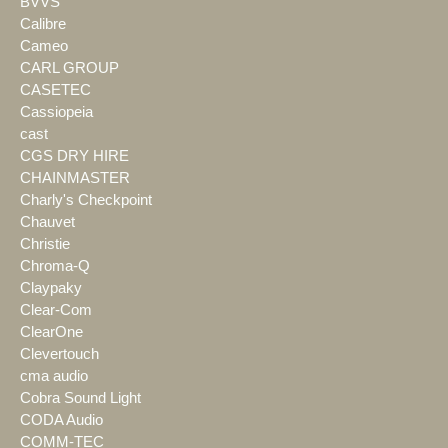
BVVS
Calibre
Cameo
CARL GROUP
CASETEC
Cassiopeia
cast
CGS DRY HIRE
CHAINMASTER
Charly's Checkpoint
Chauvet
Christie
Chroma-Q
Claypaky
Clear-Com
ClearOne
Clevertouch
cma audio
Cobra Sound Light
CODA Audio
COMM-TEC