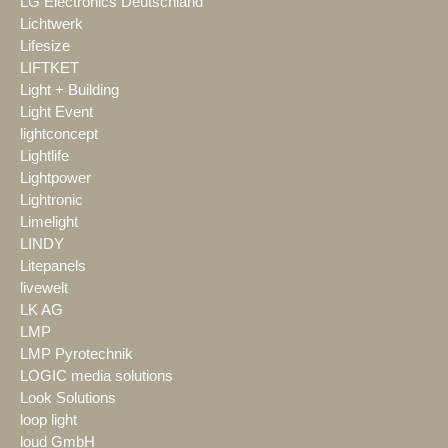
LG Electronics Deutschland
Lichtwerk
Lifesize
LIFTKET
Light + Building
Light Event
lightconcept
Lightlife
Lightpower
Lightronic
Limelight
LINDY
Litepanels
livewelt
LK AG
LMP
LMP Pyrotechnik
LOGIC media solutions
Look Solutions
loop light
loud GmbH