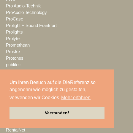
Pro Audio-Technik
ProAudio Technology
ProCase
Prolight + Sound Frankfurt
Prolights
Prolyte
Promethean
Proske
Protones
publitec
Q-SYS
QSC
Um Ihren Besuch auf die DieReferenz so
Quividi
angenehm wie möglich zu gestalten,
Qvest
verwenden wir Cookies
Mehr erfahren
Rain Age
Rauschenberger Catering
RCF
Verstanden!
RENT EVENT TEC
rent4event
RentalNet