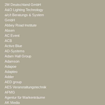
2M Deutschland GmbH
A&O Lighting Technology
a/c/t Beratungs & System
GmbH
Abbey Road Institute
Absen
AC Event
ACB
Active Blue
AD-Systems
Adam Hall Group
Adamson
Adapoe
Adapteo
Adder
AED group
AES Veranstaltungstechnik
AFMG
Agentur für Markenträume
AK Media