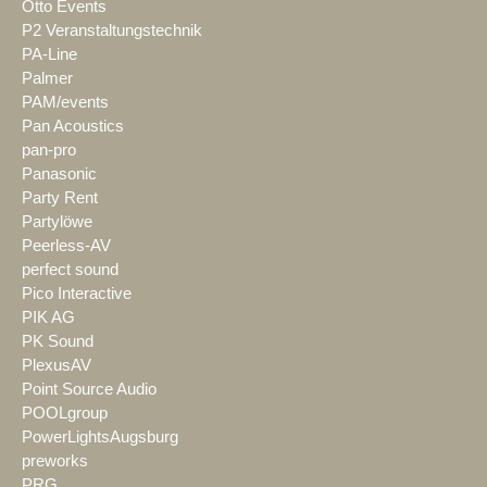
Otto Events
P2 Veranstaltungstechnik
PA-Line
Palmer
PAM/events
Pan Acoustics
pan-pro
Panasonic
Party Rent
Partylöwe
Peerless-AV
perfect sound
Pico Interactive
PIK AG
PK Sound
PlexusAV
Point Source Audio
POOLgroup
PowerLightsAugsburg
preworks
PRG