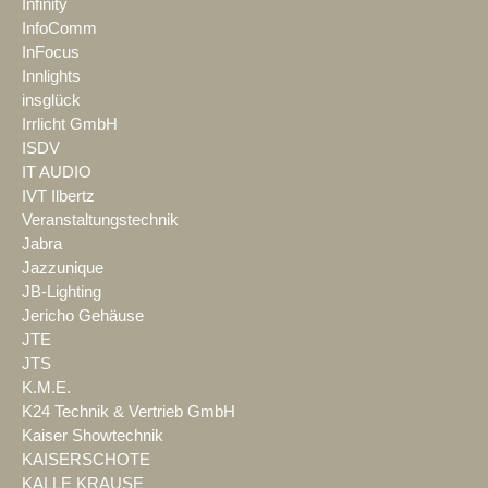
Infinity
InfoComm
InFocus
Innlights
insglück
Irrlicht GmbH
ISDV
IT AUDIO
IVT Ilbertz
Veranstaltungstechnik
Jabra
Jazzunique
JB-Lighting
Jericho Gehäuse
JTE
JTS
K.M.E.
K24 Technik & Vertrieb GmbH
Kaiser Showtechnik
KAISERSCHOTE
KALLE KRAUSE