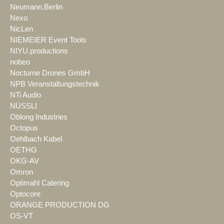
Neumann.Berlin
Nexo
NicLen
NIEMEIER Event Tools
NIYU.productions
nobeo
Nocturne Drones GmbH
NPB Veranstaltungstechnik
NTi Audio
NÜSSLI
Oblong Industries
Octopus
Oehlbach Kabel
OETHG
OKG-AV
Omron
Optimahl Catering
Optocore
ORANGE PRODUCTION DG
OS-VT