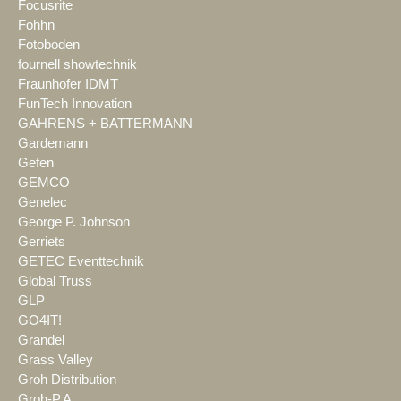
Focusrite
Fohhn
Fotoboden
fournell showtechnik
Fraunhofer IDMT
FunTech Innovation
GAHRENS + BATTERMANN
Gardemann
Gefen
GEMCO
Genelec
George P. Johnson
Gerriets
GETEC Eventtechnik
Global Truss
GLP
GO4IT!
Grandel
Grass Valley
Groh Distribution
Groh-P.A.