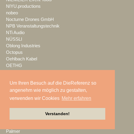
NIYU.productions
nobeo
Nocturne Drones GmbH
NPB Veranstaltungstechnik
NTi Audio
NÜSSLI
Oblong Industries
Octopus
Oehlbach Kabel
OETHG
OKG-AV
Omron
Um Ihren Besuch auf die DieReferenz so
Optimahl Catering
angenehm wie möglich zu gestalten,
Optocore
verwenden wir Cookies
Mehr erfahren
ORANGE PRODUCTION DG
OS-VT
Otto Events
Verstanden!
P2 Veranstaltungstechnik
PA-Line
Palmer