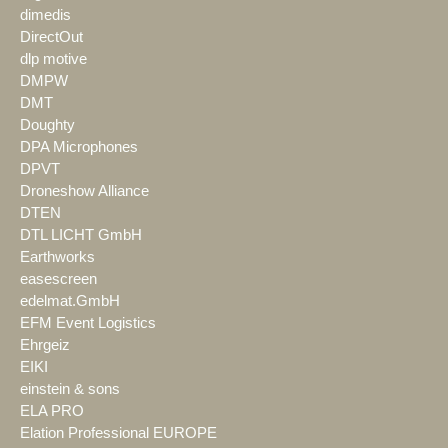
dimedis
DirectOut
dlp motive
DMPW
DMT
Doughty
DPA Microphones
DPVT
Droneshow Alliance
DTEN
DTL LICHT GmbH
Earthworks
easescreen
edelmat.GmbH
EFM Event Logistics
Ehrgeiz
EIKI
einstein & sons
ELA PRO
Elation Professional EUROPE