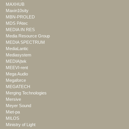
MAXHUB
Maxin10sity
MBN-PROLED
MDS PAtec
MEDIA IN RES
Media Resource Group
MEDIA SPECTRUM
MediaLantic
Mediasystem
MEDIA|tek
MEEVI-rent
Mega Audio
Megaforce
MEGATECH
Merging Technologies
Mersive
Meyer Sound
Miet-pa
MILOS
Ministry of Light