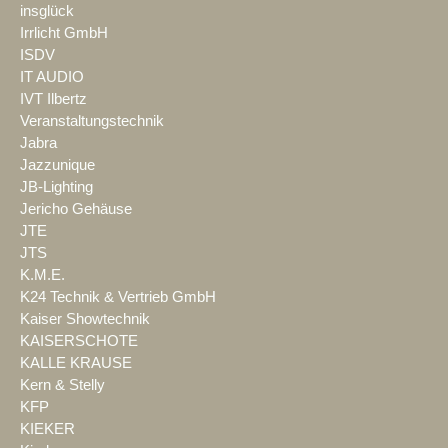
insglück
Irrlicht GmbH
ISDV
IT AUDIO
IVT Ilbertz
Veranstaltungstechnik
Jabra
Jazzunique
JB-Lighting
Jericho Gehäuse
JTE
JTS
K.M.E.
K24 Technik & Vertrieb GmbH
Kaiser Showtechnik
KAISERSCHOTE
KALLE KRAUSE
Kern & Stelly
KFP
KIEKER