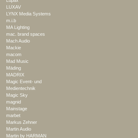
Lupax
LUXAV
LYNX Media Systems
m.i.b
MA Lighting
mac. brand spaces
Mach Audio
Mackie
macom
Mad Music
Mäding
MADRIX
Magic Event- und
Medientechnik
Magic Sky
magnid
Mainstage
marbet
Markus Zehner
Martin Audio
Martin by HARMAN