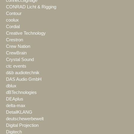
connectSignage
CONRAD Licht & Rigging
Contour
coolux
Cordial
Creative Technology
Crestron
Crew Nation
CrewBrain
Crystal Sound
ctc events
d&b audiotechnik
DAS Audio GmbH
dblux
dBTechnologies
DEAplus
delta-max
DetailKLANG
deutschewerbewelt
Digital Projection
Digitech