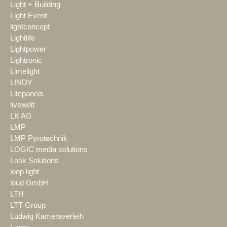
Light + Building
Light Event
lightconcept
Lightlife
Lightpower
Lightronic
Limelight
LINDY
Litepanels
livewelt
LK AG
LMP
LMP Pyrotechnik
LOGIC media solutions
Look Solutions
loop light
loud GmbH
LTH
LTT Group
Ludwig Kameraverleih