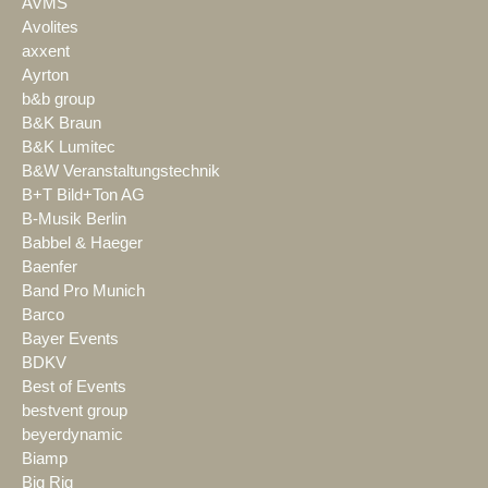
AVMS
Avolites
axxent
Ayrton
b&b group
B&K Braun
B&K Lumitec
B&W Veranstaltungstechnik
B+T Bild+Ton AG
B-Musik Berlin
Babbel & Haeger
Baenfer
Band Pro Munich
Barco
Bayer Events
BDKV
Best of Events
bestvent group
beyerdynamic
Biamp
Big Rig