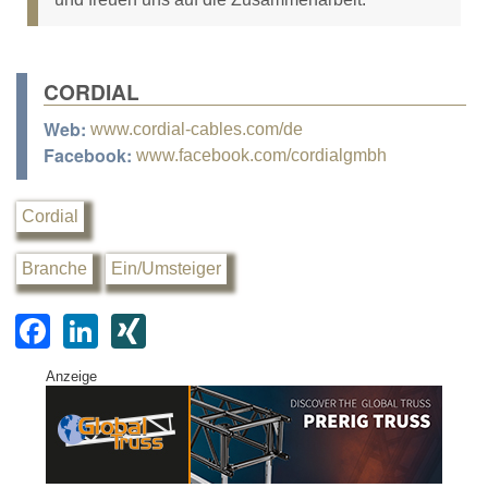
CORDIAL
Web:
www.cordial-cables.com/de
Facebook:
www.facebook.com/cordialgmbh
Cordial
Branche
Ein/Umsteiger
F
Li
XI
a
n
N
Anzeige
c
k
G
e
e
b
dI