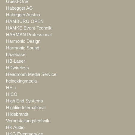
Guest-One
Habegger AG
Habegger Austria
HAMBURG OPEN
HAMKE Event-Technik
HARMAN Professional
Harmonic Design
Harmonic Sound
hazebase
HB-Laser
HDwireless
Headroom Media Service
heinekingmedia
HELi
HICO
High End Systems
Highlite International
Hildebrandt
Veranstaltungstechnik
HK Audio
HKG Eventservice