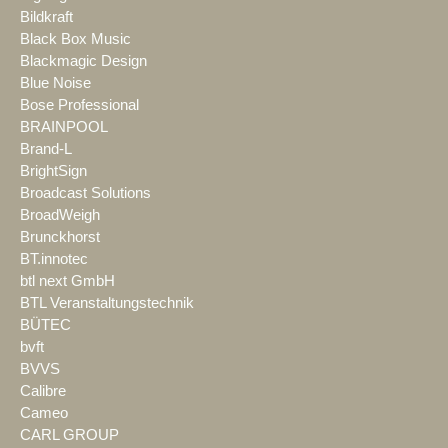
Bildkraft
Black Box Music
Blackmagic Design
Blue Noise
Bose Professional
BRAINPOOL
Brand-L
BrightSign
Broadcast Solutions
BroadWeigh
Brunckhorst
BT.innotec
btl next GmbH
BTL Veranstaltungstechnik
BÜTEC
bvft
BVVS
Calibre
Cameo
CARL GROUP