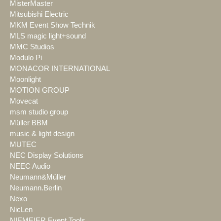
MisterMaster
Mitsubishi Electric
MKM Event Show Technik
MLS magic light+sound
MMC Studios
Modulo Pi
MONACOR INTERNATIONAL
Moonlight
MOTION GROUP
Movecat
msm studio group
Müller BBM
music & light design
MUTEC
NEC Display Solutions
NEEC Audio
Neumann&Müller
Neumann.Berlin
Nexo
NicLen
NIEMEIER Event Tools