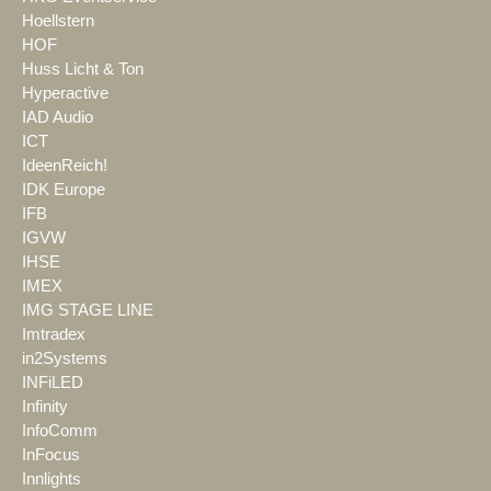
Hoellstern
HOF
Huss Licht & Ton
Hyperactive
IAD Audio
ICT
IdeenReich!
IDK Europe
IFB
IGVW
IHSE
IMEX
IMG STAGE LINE
Imtradex
in2Systems
INFiLED
Infinity
InfoComm
InFocus
Innlights