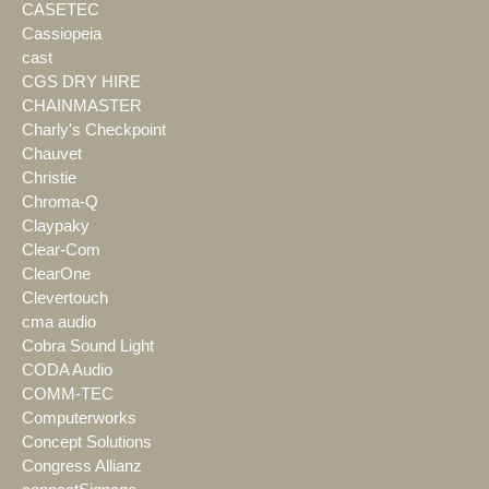
CASETEC
Cassiopeia
cast
CGS DRY HIRE
CHAINMASTER
Charly's Checkpoint
Chauvet
Christie
Chroma-Q
Claypaky
Clear-Com
ClearOne
Clevertouch
cma audio
Cobra Sound Light
CODA Audio
COMM-TEC
Computerworks
Concept Solutions
Congress Allianz