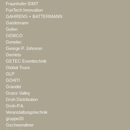
Fraunhofer IDMT
FunTech Innovation
GAHRENS + BATTERMANN
Gardemann
Gefen
GEMCO
Genelec
George P. Johnson
Gerriets
GETEC Eventtechnik
Global Truss
GLP
GO4IT!
Grandel
Grass Valley
Groh Distribution
Groh-P.A.
Veranstaltungstechnik
gruppe20
Gschwendtner