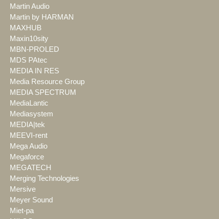
Martin Audio
Martin by HARMAN
MAXHUB
Maxin10sity
MBN-PROLED
MDS PAtec
MEDIA IN RES
Media Resource Group
MEDIA SPECTRUM
MediaLantic
Mediasystem
MEDIA|tek
MEEVI-rent
Mega Audio
Megaforce
MEGATECH
Merging Technologies
Mersive
Meyer Sound
Miet-pa