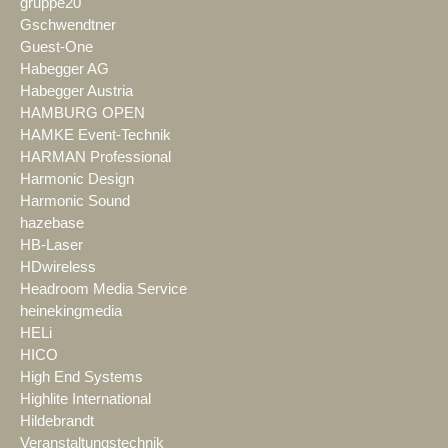
gruppe20
Gschwendtner
Guest-One
Habegger AG
Habegger Austria
HAMBURG OPEN
HAMKE Event-Technik
HARMAN Professional
Harmonic Design
Harmonic Sound
hazebase
HB-Laser
HDwireless
Headroom Media Service
heinekingmedia
HELi
HICO
High End Systems
Highlite International
Hildebrandt
Veranstaltungstechnik