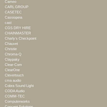
Cameo
CARL GROUP
CASETEC
Cassiopeia
cast
CGS DRY HIRE
CHAINMASTER
Charly's Checkpoint
Chauvet
Christie
Chroma-Q
Claypaky
Clear-Com
ClearOne
Clevertouch
cma audio
Cobra Sound Light
CODA Audio
COMM-TEC
Computerworks
Concept Solutions