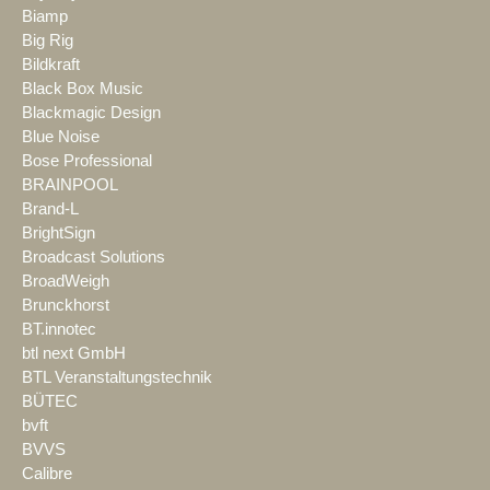
Biamp
Big Rig
Bildkraft
Black Box Music
Blackmagic Design
Blue Noise
Bose Professional
BRAINPOOL
Brand-L
BrightSign
Broadcast Solutions
BroadWeigh
Brunckhorst
BT.innotec
btl next GmbH
BTL Veranstaltungstechnik
BÜTEC
bvft
BVVS
Calibre