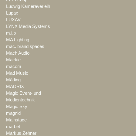
Ludwig Kameraverleih
Lupax
LUXAV
LYNX Media Systems
m.i.b
MA Lighting
mac. brand spaces
Mach Audio
Mackie
macom
Mad Music
Mäding
MADRIX
Magic Event- und
Medientechnik
Magic Sky
magnid
Mainstage
marbet
Markus Zehner