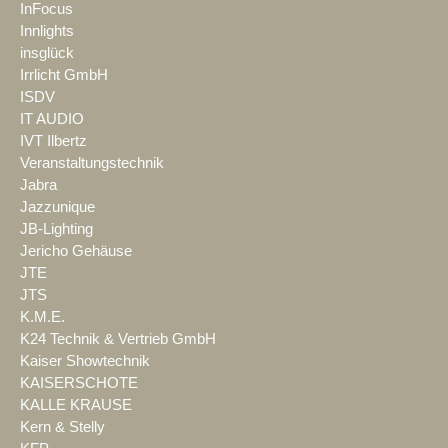
InFocus
Innlights
insglück
Irrlicht GmbH
ISDV
IT AUDIO
IVT Ilbertz
Veranstaltungstechnik
Jabra
Jazzunique
JB-Lighting
Jericho Gehäuse
JTE
JTS
K.M.E.
K24 Technik & Vertrieb GmbH
Kaiser Showtechnik
KAISERSCHOTE
KALLE KRAUSE
Kern & Stelly