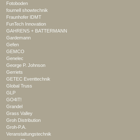
Fotoboden
fournell showtechnik
Fraunhofer IDMT
FunTech Innovation
GAHRENS + BATTERMANN
Gardemann
Gefen
GEMCO
Genelec
George P. Johnson
Gerriets
GETEC Eventtechnik
Global Truss
GLP
GO4IT!
Grandel
Grass Valley
Groh Distribution
Groh-P.A.
Veranstaltungstechnik