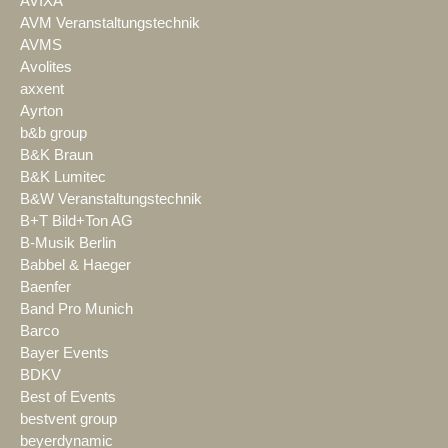
AVIXA
AVM Veranstaltungstechnik
AVMS
Avolites
axxent
Ayrton
b&b group
B&K Braun
B&K Lumitec
B&W Veranstaltungstechnik
B+T Bild+Ton AG
B-Musik Berlin
Babbel & Haeger
Baenfer
Band Pro Munich
Barco
Bayer Events
BDKV
Best of Events
bestvent group
beyerdynamic