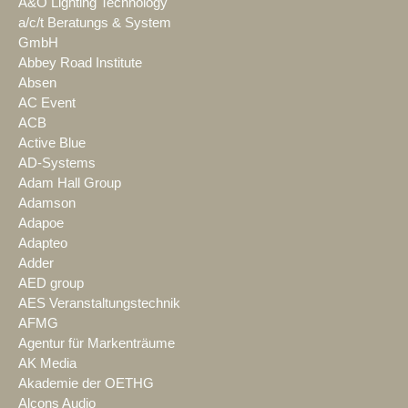
A&O Lighting Technology
a/c/t Beratungs & System
GmbH
Abbey Road Institute
Absen
AC Event
ACB
Active Blue
AD-Systems
Adam Hall Group
Adamson
Adapoe
Adapteo
Adder
AED group
AES Veranstaltungstechnik
AFMG
Agentur für Markenträume
AK Media
Akademie der OETHG
Alcons Audio