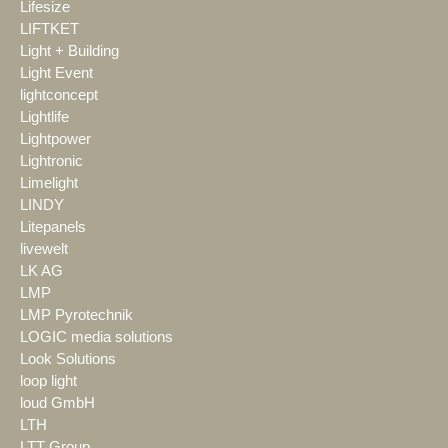
Lifesize
LIFTKET
Light + Building
Light Event
lightconcept
Lightlife
Lightpower
Lightronic
Limelight
LINDY
Litepanels
livewelt
LK AG
LMP
LMP Pyrotechnik
LOGIC media solutions
Look Solutions
loop light
loud GmbH
LTH
LTT Group