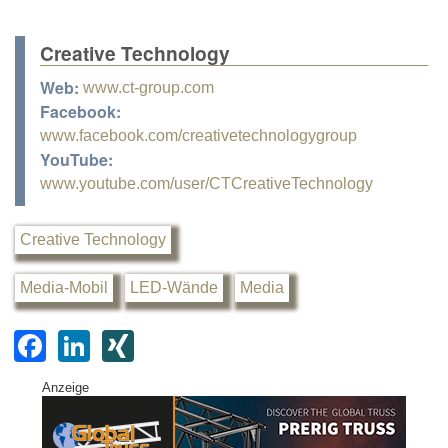
Creative Technology
Web:
www.ct-group.com
Facebook:
www.facebook.com/creativetechnologygroup
YouTube:
www.youtube.com/user/CTCreativeTechnology
Creative Technology
Media-Mobil
LED-Wände
Media
F
Li
XI
a
n
N
Anzeige
c
k
G
e
e