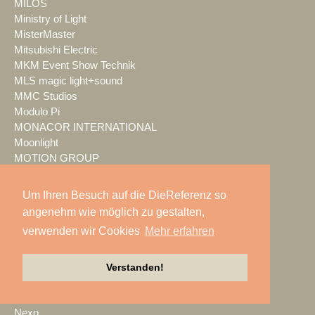
MILOS
Ministry of Light
MisterMaster
Mitsubishi Electric
MKM Event Show Technik
MLS magic light+sound
MMC Studios
Modulo Pi
MONACOR INTERNATIONAL
Moonlight
MOTION GROUP
Movecat
msm studio group
Um Ihren Besuch auf die DieReferenz so
Müller BBM
angenehm wie möglich zu gestalten,
music & light design
verwenden wir Cookies
Mehr erfahren
MUTEC
NEC Display Solutions
NEEC Audio
Verstanden!
Neumann&Müller
Neumann.Berlin
Nexo