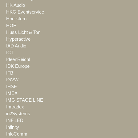
HK Audio
HKG Eventservice
Hoellstern
HOF
Huss Licht & Ton
Hyperactive
IAD Audio
ICT
IdeenReich!
IDK Europe
IFB
IGVW
IHSE
IMEX
IMG STAGE LINE
Imtradex
in2Systems
INFiLED
Infinity
InfoComm