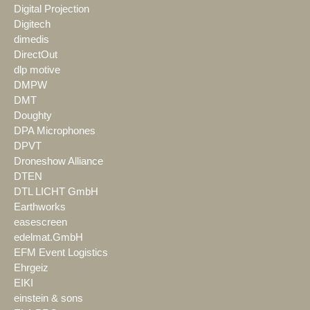
Digital Projection
Digitech
dimedis
DirectOut
dlp motive
DMPW
DMT
Doughty
DPA Microphones
DPVT
Droneshow Alliance
DTEN
DTL LICHT GmbH
Earthworks
easescreen
edelmat.GmbH
EFM Event Logistics
Ehrgeiz
EIKI
einstein & sons