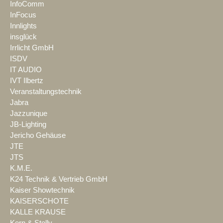
InfoComm
InFocus
Innlights
insglück
Irrlicht GmbH
ISDV
IT AUDIO
IVT Ilbertz
Veranstaltungstechnik
Jabra
Jazzunique
JB-Lighting
Jericho Gehäuse
JTE
JTS
K.M.E.
K24 Technik & Vertrieb GmbH
Kaiser Showtechnik
KAISERSCHOTE
KALLE KRAUSE
Kern & Stelly