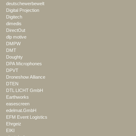
deutschewerbewelt
Digital Projection
Digitech
dimedis
DirectOut
dlp motive
DMPW
DMT
Doughty
DPA Microphones
DPVT
Droneshow Alliance
DTEN
DTL LICHT GmbH
Earthworks
easescreen
edelmat.GmbH
EFM Event Logistics
Ehrgeiz
EIKI