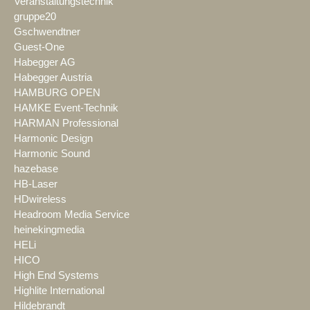
Veranstaltungstechnik
gruppe20
Gschwendtner
Guest-One
Habegger AG
Habegger Austria
HAMBURG OPEN
HAMKE Event-Technik
HARMAN Professional
Harmonic Design
Harmonic Sound
hazebase
HB-Laser
HDwireless
Headroom Media Service
heinekingmedia
HELi
HICO
High End Systems
Highlite International
Hildebrandt