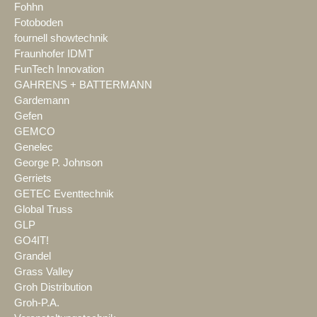
Fohhn
Fotoboden
fournell showtechnik
Fraunhofer IDMT
FunTech Innovation
GAHRENS + BATTERMANN
Gardemann
Gefen
GEMCO
Genelec
George P. Johnson
Gerriets
GETEC Eventtechnik
Global Truss
GLP
GO4IT!
Grandel
Grass Valley
Groh Distribution
Groh-P.A.