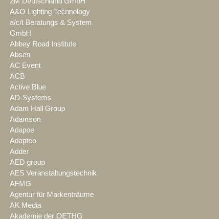
2M Deutschland GmbH
A&O Lighting Technology
a/c/t Beratungs & System
GmbH
Abbey Road Institute
Absen
AC Event
ACB
Active Blue
AD-Systems
Adam Hall Group
Adamson
Adapoe
Adapteo
Adder
AED group
AES Veranstaltungstechnik
AFMG
Agentur für Markenträume
AK Media
Akademie der OETHG