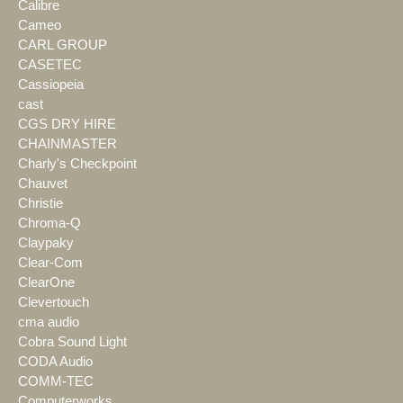
Calibre
Cameo
CARL GROUP
CASETEC
Cassiopeia
cast
CGS DRY HIRE
CHAINMASTER
Charly's Checkpoint
Chauvet
Christie
Chroma-Q
Claypaky
Clear-Com
ClearOne
Clevertouch
cma audio
Cobra Sound Light
CODA Audio
COMM-TEC
Computerworks