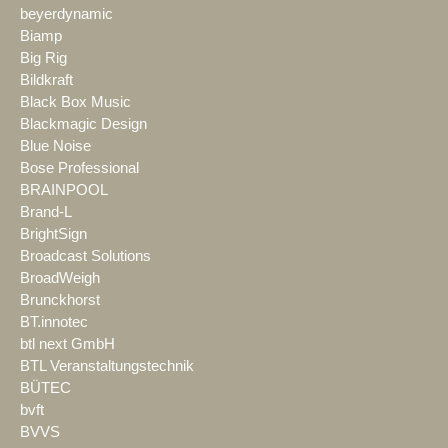
beyerdynamic
Biamp
Big Rig
Bildkraft
Black Box Music
Blackmagic Design
Blue Noise
Bose Professional
BRAINPOOL
Brand-L
BrightSign
Broadcast Solutions
BroadWeigh
Brunckhorst
BT.innotec
btl next GmbH
BTL Veranstaltungstechnik
BÜTEC
bvft
BVVS