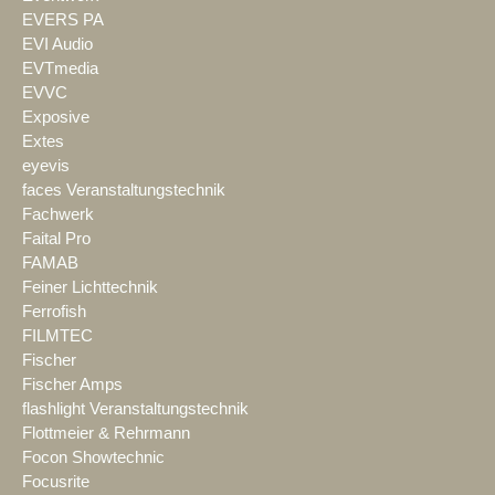
EVERS PA
EVI Audio
EVTmedia
EVVC
Exposive
Extes
eyevis
faces Veranstaltungstechnik
Fachwerk
Faital Pro
FAMAB
Feiner Lichttechnik
Ferrofish
FILMTEC
Fischer
Fischer Amps
flashlight Veranstaltungstechnik
Flottmeier & Rehrmann
Focon Showtechnic
Focusrite