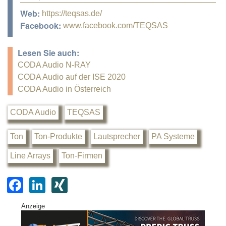
Web:
https://teqsas.de/
Facebook:
www.facebook.com/TEQSAS
Lesen Sie auch:
CODA Audio N-RAY
CODA Audio auf der ISE 2020
CODA Audio in Österreich
CODA Audio
TEQSAS
Ton
Ton-Produkte
Lautsprecher
PA Systeme
Line Arrays
Ton-Firmen
F
Li
XI
a
n
N
Anzeige
c
k
G