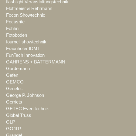
flashlight Veranstaltungstechnik
Flottmeier & Rehrmann
Focon Showtechnic
Focusrite
Fohhn
Fotoboden
fournell showtechnik
Fraunhofer IDMT
FunTech Innovation
GAHRENS + BATTERMANN
Gardemann
Gefen
GEMCO
Genelec
George P. Johnson
Gerriets
GETEC Eventtechnik
Global Truss
GLP
GO4IT!
Grandel