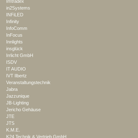
Imtradex
in2Systems
INFiLED
Infinity
InfoComm
InFocus
Innlights
insglück
Irrlicht GmbH
ISDV
IT AUDIO
IVT Ilbertz
Veranstaltungstechnik
Jabra
Jazzunique
JB-Lighting
Jericho Gehäuse
JTE
JTS
K.M.E.
K24 Technik & Vertrieb GmbH