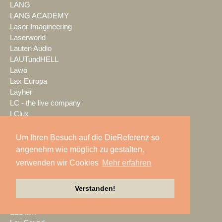
LANG
LANG ACADEMY
Laser Imagineering
Laserworld
Lauten Audio
LAUTundHELL
Lawo
Lax Europa
Layher
LC - the live company
LClux
LCPro
LD Systems
Um Ihren Besuch auf die DieReferenz so
LDDE
angenehm wie möglich zu gestalten,
LDT Veranstaltungsservice
verwenden wir Cookies
Mehr erfahren
LEaT con
Lectrosonics
Verstanden!
LEDBlade
LEDitgo
LEDium