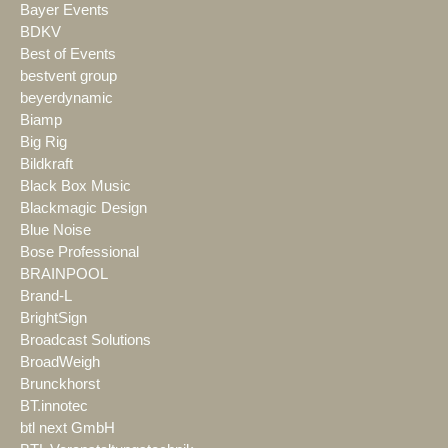
Bayer Events
BDKV
Best of Events
bestvent group
beyerdynamic
Biamp
Big Rig
Bildkraft
Black Box Music
Blackmagic Design
Blue Noise
Bose Professional
BRAINPOOL
Brand-L
BrightSign
Broadcast Solutions
BroadWeigh
Brunckhorst
BT.innotec
btl next GmbH