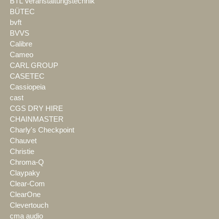
BTL Veranstaltungstechnik
BÜTEC
bvft
BVVS
Calibre
Cameo
CARL GROUP
CASETEC
Cassiopeia
cast
CGS DRY HIRE
CHAINMASTER
Charly's Checkpoint
Chauvet
Christie
Chroma-Q
Claypaky
Clear-Com
ClearOne
Clevertouch
cma audio