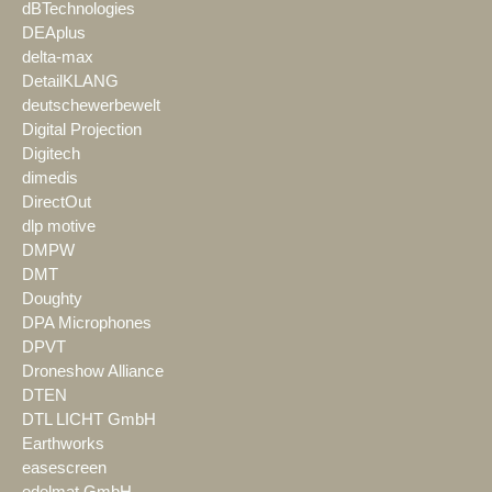
dBTechnologies
DEAplus
delta-max
DetailKLANG
deutschewerbewelt
Digital Projection
Digitech
dimedis
DirectOut
dlp motive
DMPW
DMT
Doughty
DPA Microphones
DPVT
Droneshow Alliance
DTEN
DTL LICHT GmbH
Earthworks
easescreen
edelmat.GmbH