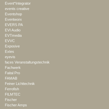
Event*Integrator
events creative
Eventshop
Eventworx
EVERS PA
EVI Audio
EVTmedia
EVVC
Exposive
Extes
eyevis
faces Veranstaltungstechnik
Fachwerk
Faital Pro
FAMAB
Feiner Lichttechnik
Ferrofish
FILMTEC
Fischer
Fischer Amps