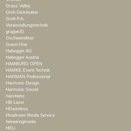
Grass Valley
Groh Distribution
Groh-P.A.
Veranstaltungstechnik
gruppe20
Gschwendtner
Guest-One
Habegger AG
Habegger Austria
HAMBURG OPEN
HAMKE Event-Technik
HARMAN Professional
Harmonic Design
Harmonic Sound
hazebase
HB-Laser
HDwireless
Headroom Media Service
heinekingmedia
HELi