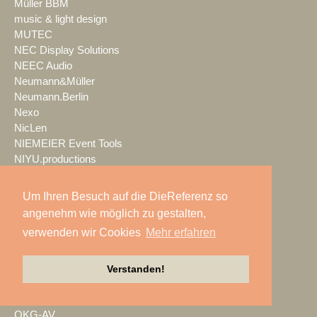
Müller BBM
music & light design
MUTEC
NEC Display Solutions
NEEC Audio
Neumann&Müller
Neumann.Berlin
Nexo
NicLen
NIEMEIER Event Tools
NIYU.productions
nobeo
Nocturne Drones GmbH
Um Ihren Besuch auf die DieReferenz so
NPB Veranstaltungstechnik
angenehm wie möglich zu gestalten,
NTi Audio
verwenden wir Cookies
Mehr erfahren
NÜSSLI
Oblong Industries
Octopus
Verstanden!
Oehlbach Kabel
OETHG
OKG-AV