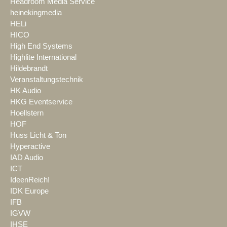
Headroom Media Service
heinekingmedia
HELi
HICO
High End Systems
Highlite International
Hildebrandt
Veranstaltungstechnik
HK Audio
HKG Eventservice
Hoellstern
HOF
Huss Licht & Ton
Hyperactive
IAD Audio
ICT
IdeenReich!
IDK Europe
IFB
IGVW
IHSE