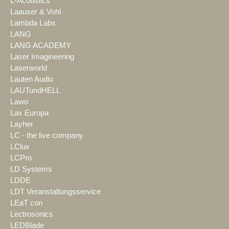
L-Acoustics
Laauser & Vohl
Lambda Labs
LANG
LANG ACADEMY
Laser Imagineering
Laserworld
Lauten Audio
LAUTundHELL
Lawo
Lax Europa
Layher
LC - the live company
LClux
LCPro
LD Systems
LDDE
LDT Veranstaltungsservice
LEaT con
Lectrosonics
LEDBlade