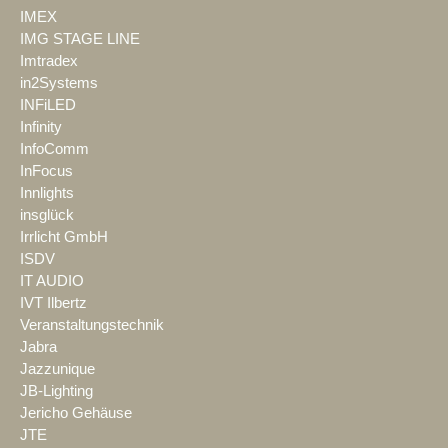
IMEX
IMG STAGE LINE
Imtradex
in2Systems
INFiLED
Infinity
InfoComm
InFocus
Innlights
insglück
Irrlicht GmbH
ISDV
IT AUDIO
IVT Ilbertz
Veranstaltungstechnik
Jabra
Jazzunique
JB-Lighting
Jericho Gehäuse
JTE