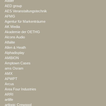
Adder
AED group
AES Veranstaltungstechnik
AFMG
Agentur für Markenträume
AK Media
Akademie der OETHG
Alcons Audio
Alfalite
Allen & Heath
Alphadisplay
AMBION
Amptown Cases
ams Osram
AMX
APWPT
Arcus
Area Four Industries
ARRI
artlife
artlogic Crewpool