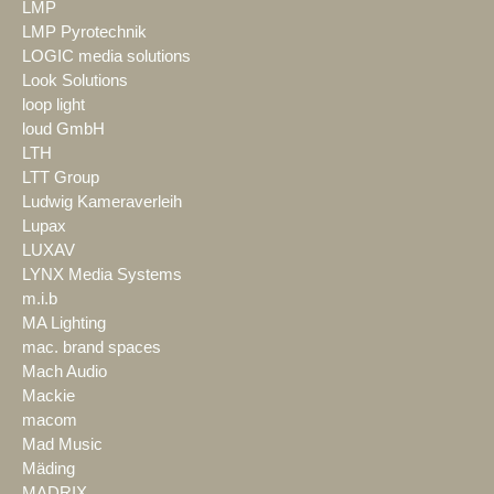
LMP
LMP Pyrotechnik
LOGIC media solutions
Look Solutions
loop light
loud GmbH
LTH
LTT Group
Ludwig Kameraverleih
Lupax
LUXAV
LYNX Media Systems
m.i.b
MA Lighting
mac. brand spaces
Mach Audio
Mackie
macom
Mad Music
Mäding
MADRIX