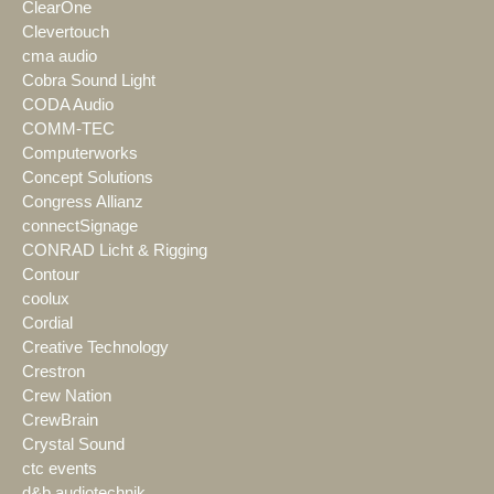
ClearOne
Clevertouch
cma audio
Cobra Sound Light
CODA Audio
COMM-TEC
Computerworks
Concept Solutions
Congress Allianz
connectSignage
CONRAD Licht & Rigging
Contour
coolux
Cordial
Creative Technology
Crestron
Crew Nation
CrewBrain
Crystal Sound
ctc events
d&b audiotechnik