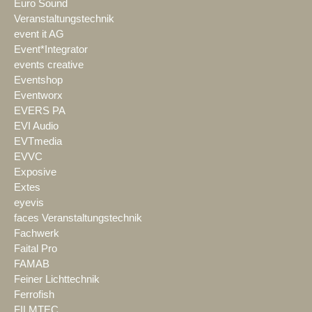
Euro Sound
Veranstaltungstechnik
event it AG
Event*Integrator
events creative
Eventshop
Eventworx
EVERS PA
EVI Audio
EVTmedia
EVVC
Exposive
Extes
eyevis
faces Veranstaltungstechnik
Fachwerk
Faital Pro
FAMAB
Feiner Lichttechnik
Ferrofish
FILMTEC