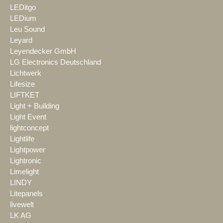
LEDitgo
LEDium
Leu Sound
Leyard
Leyendecker GmbH
LG Electronics Deutschland
Lichtwerk
Lifesize
LIFTKET
Light + Building
Light Event
lightconcept
Lightlife
Lightpower
Lightronic
Limelight
LINDY
Litepanels
livewelt
LK AG