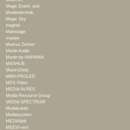
Magic Event- und
Medientechnik
Magic Sky
magnid
Mainstage
marbet
Markus Zehner
Martin Audio
Martin by HARMAN
MAXHUB
Maxin10sity
MBN-PROLED
MDS PAtec
MEDIA IN RES
Media Resource Group
MEDIA SPECTRUM
MediaLantic
Mediasystem
MEDIA|tek
MEEVI-rent