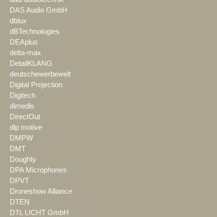
DAS Audio GmbH
dblux
dBTechnologies
DEAplus
delta-max
DetailKLANG
deutschewerbewelt
Digital Projection
Digitech
dimedis
DirectOut
dlp motive
DMPW
DMT
Doughty
DPA Microphones
DPVT
Droneshow Alliance
DTEN
DTL LICHT GmbH