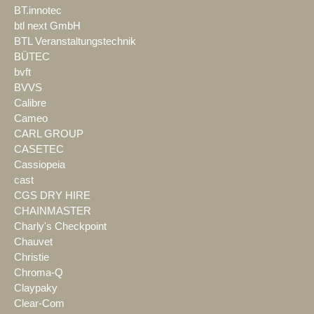
BT.innotec
btl next GmbH
BTL Veranstaltungstechnik
BÜTEC
bvft
BVVS
Calibre
Cameo
CARL GROUP
CASETEC
Cassiopeia
cast
CGS DRY HIRE
CHAINMASTER
Charly's Checkpoint
Chauvet
Christie
Chroma-Q
Claypaky
Clear-Com