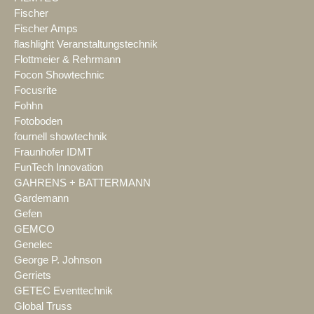
Fischer
Fischer Amps
flashlight Veranstaltungstechnik
Flottmeier & Rehrmann
Focon Showtechnic
Focusrite
Fohhn
Fotoboden
fournell showtechnik
Fraunhofer IDMT
FunTech Innovation
GAHRENS + BATTERMANN
Gardemann
Gefen
GEMCO
Genelec
George P. Johnson
Gerriets
GETEC Eventtechnik
Global Truss