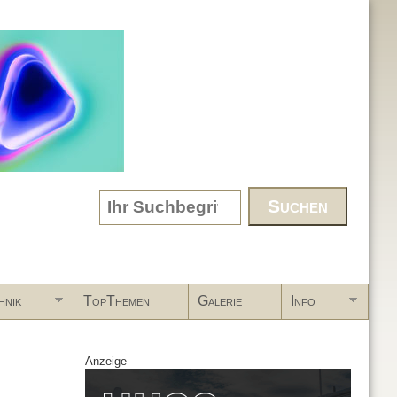
Search form
hnik
TopThemen
Galerie
Info
Anzeige