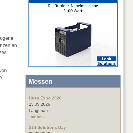
mogene
enzen an
uses
 von
A
Messen
Huss Expo 2026
23.09.2026
Langenau
mehr ...
S14 Solutions Day