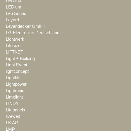
LEDitgo
LEDium
Leu Sound
Leyard
Leyendecker GmbH
LG Electronics Deutschland
Lichtwerk
Lifesize
LIFTKET
Light + Building
Light Event
lightconcept
Lightlife
Lightpower
Lightronic
Limelight
LINDY
Litepanels
livewelt
LK AG
LMP