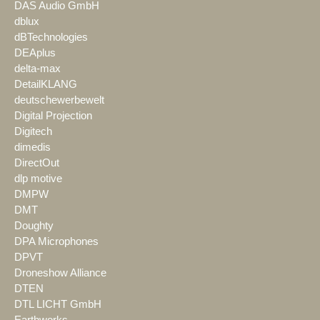
DAS Audio GmbH
dblux
dBTechnologies
DEAplus
delta-max
DetailKLANG
deutschewerbewelt
Digital Projection
Digitech
dimedis
DirectOut
dlp motive
DMPW
DMT
Doughty
DPA Microphones
DPVT
Droneshow Alliance
DTEN
DTL LICHT GmbH
Earthworks