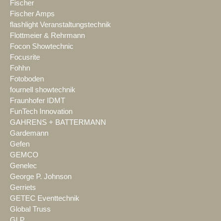
Fischer
Fischer Amps
flashlight Veranstaltungstechnik
Flottmeier & Rehrmann
Focon Showtechnic
Focusrite
Fohhn
Fotoboden
fournell showtechnik
Fraunhofer IDMT
FunTech Innovation
GAHRENS + BATTERMANN
Gardemann
Gefen
GEMCO
Genelec
George P. Johnson
Gerriets
GETEC Eventtechnik
Global Truss
GLP