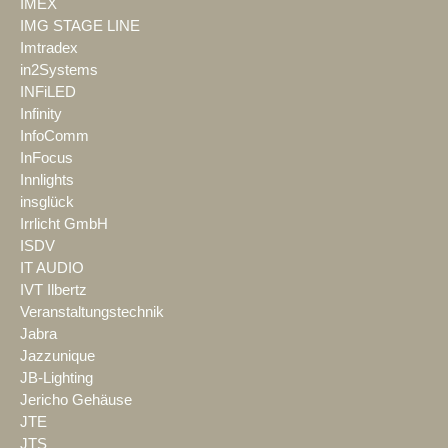
IMEX
IMG STAGE LINE
Imtradex
in2Systems
INFiLED
Infinity
InfoComm
InFocus
Innlights
insglück
Irrlicht GmbH
ISDV
IT AUDIO
IVT Ilbertz
Veranstaltungstechnik
Jabra
Jazzunique
JB-Lighting
Jericho Gehäuse
JTE
JTS