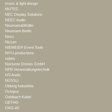
music & light design
MUTEC
NEC Display Solutions
NEEC Audio
Neumann&Müller
Neumann.Berlin
Nexo
NicLen
NIEMEIER Event Tools
NIYU.productions
nobeo
Nocturne Drones GmbH
NPB Veranstaltungstechnik
NTi Audio
NÜSSLI
Oblong Industries
Octopus
Oehlbach Kabel
OETHG
OKG-AV