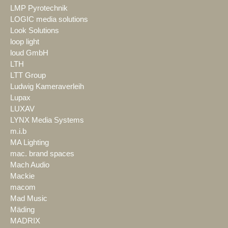
LMP Pyrotechnik
LOGIC media solutions
Look Solutions
loop light
loud GmbH
LTH
LTT Group
Ludwig Kameraverleih
Lupax
LUXAV
LYNX Media Systems
m.i.b
MA Lighting
mac. brand spaces
Mach Audio
Mackie
macom
Mad Music
Mäding
MADRIX