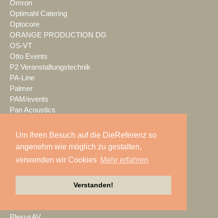
Omron
Optimahl Catering
Optocore
ORANGE PRODUCTION DG
OS-VT
Otto Events
P2 Veranstaltungstechnik
PA-Line
Palmer
PAM/events
Pan Acoustics
pan-pro
Panasonic
Um Ihren Besuch auf die DieReferenz so
Party Rent
angenehm wie möglich zu gestalten,
Partylöwe
verwenden wir Cookies
Mehr erfahren
Peerless-AV
perfect sound
Pico Interactive
Verstanden!
PIK AG
PK Sound
PlexusAV