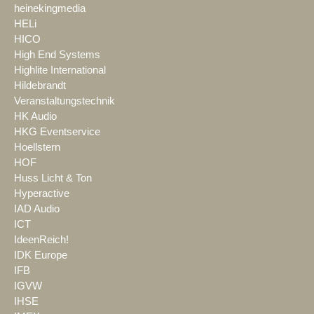
heinekingmedia
HELi
HICO
High End Systems
Highlite International
Hildebrandt
Veranstaltungstechnik
HK Audio
HKG Eventservice
Hoellstern
HOF
Huss Licht & Ton
Hyperactive
IAD Audio
ICT
IdeenReich!
IDK Europe
IFB
IGVW
IHSE