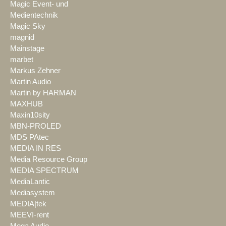
Magic Event- und
Medientechnik
Magic Sky
magnid
Mainstage
marbet
Markus Zehner
Martin Audio
Martin by HARMAN
MAXHUB
Maxin10sity
MBN-PROLED
MDS PAtec
MEDIA IN RES
Media Resource Group
MEDIA SPECTRUM
MediaLantic
Mediasystem
MEDIA|tek
MEEVI-rent
Mega Audio