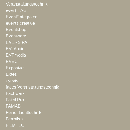
Veranstaltungstechnik
event it AG
Event*Integrator
events creative
Eventshop
Eventworx
EVERS PA
EVI Audio
EVTmedia
EVVC
Exposive
Extes
eyevis
faces Veranstaltungstechnik
Fachwerk
Faital Pro
FAMAB
Feiner Lichttechnik
Ferrofish
FILMTEC