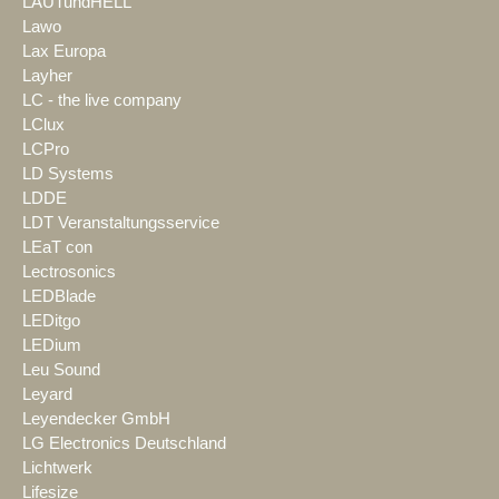
LAUTundHELL
Lawo
Lax Europa
Layher
LC - the live company
LClux
LCPro
LD Systems
LDDE
LDT Veranstaltungsservice
LEaT con
Lectrosonics
LEDBlade
LEDitgo
LEDium
Leu Sound
Leyard
Leyendecker GmbH
LG Electronics Deutschland
Lichtwerk
Lifesize