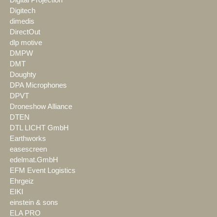
Digitech
dimedis
DirectOut
dlp motive
DMPW
DMT
Doughty
DPA Microphones
DPVT
Droneshow Alliance
DTEN
DTL LICHT GmbH
Earthworks
easescreen
edelmat.GmbH
EFM Event Logistics
Ehrgeiz
EIKI
einstein & sons
ELA PRO