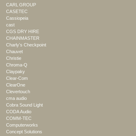
CARL GROUP
CASETEC
Cassiopeia
cast
CGS DRY HIRE
CHAINMASTER
Charly's Checkpoint
Chauvet
Christie
Chroma-Q
Claypaky
Clear-Com
ClearOne
Clevertouch
cma audio
Cobra Sound Light
CODA Audio
COMM-TEC
Computerworks
Concept Solutions