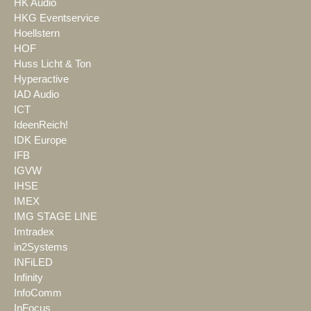
HK Audio
HKG Eventservice
Hoellstern
HOF
Huss Licht & Ton
Hyperactive
IAD Audio
ICT
IdeenReich!
IDK Europe
IFB
IGVW
IHSE
IMEX
IMG STAGE LINE
Imtradex
in2Systems
INFiLED
Infinity
InfoComm
InFocus