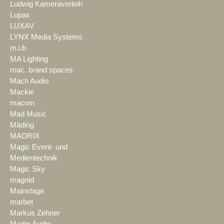
Ludwig Kameraverleih
Lupax
LUXAV
LYNX Media Systems
m.i.b
MA Lighting
mac. brand spaces
Mach Audio
Mackie
macom
Mad Music
Mäding
MADRIX
Magic Event- und
Medientechnik
Magic Sky
magnid
Mainstage
marbet
Markus Zehner
Martin Audio