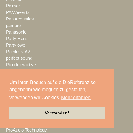
Palmer
PAM/events
Pan Acoustics
pan-pro
Panasonic
Party Rent
Partylöwe
Peerless-AV
perfect sound
Pico Interactive
PIK AG
PK Sound
Um Ihren Besuch auf die DieReferenz so
PlexusAV
angenehm wie möglich zu gestalten,
Point Source Audio
POOLgroup
verwenden wir Cookies
Mehr erfahren
PowerLightsAugsburg
preworks
Verstanden!
PRG
Pro Audio-Technik
ProAudio Technology