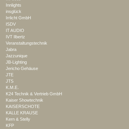
Innlights
insglück
Irrlicht GmbH
ISDV
IT AUDIO
IVT Ilbertz
Veranstaltungstechnik
Jabra
Jazzunique
JB-Lighting
Jericho Gehäuse
JTE
JTS
K.M.E.
K24 Technik & Vertrieb GmbH
Kaiser Showtechnik
KAISERSCHOTE
KALLE KRAUSE
Kern & Stelly
KFP