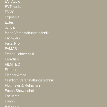
EVI Audio
EVTmedia
EVVC
Exposive
Extes
eyevis
faces Veranstaltungstechnik
Fachwerk
Faital Pro
FAMAB
Feiner Lichttechnik
Ferrofish
FILMTEC
Fischer
Fischer Amps
flashlight Veranstaltungstechnik
Flottmeier & Rehrmann
Focon Showtechnic
Focusrite
Fohhn
Fotoboden