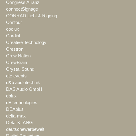
Congress Allianz
connectSignage
CONRAD Licht & Rigging
Contour
coolux
Cordial
Creative Technology
Crestron
Crew Nation
CrewBrain
Crystal Sound
ctc events
d&b audiotechnik
DAS Audio GmbH
dblux
dBTechnologies
DEAplus
delta-max
DetailKLANG
deutschewerbewelt
Digital Projection