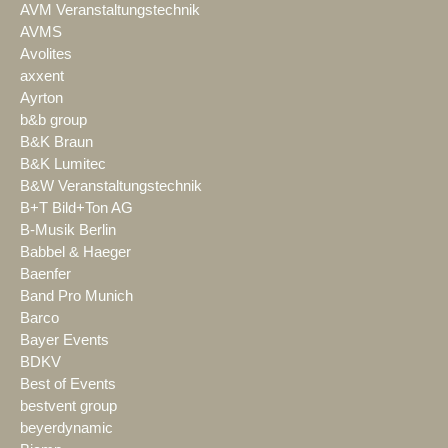
AVM Veranstaltungstechnik
AVMS
Avolites
axxent
Ayrton
b&b group
B&K Braun
B&K Lumitec
B&W Veranstaltungstechnik
B+T Bild+Ton AG
B-Musik Berlin
Babbel & Haeger
Baenfer
Band Pro Munich
Barco
Bayer Events
BDKV
Best of Events
bestvent group
beyerdynamic