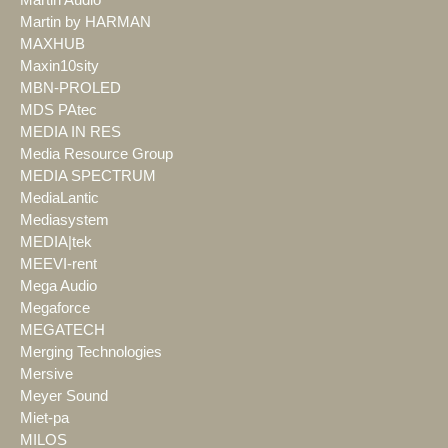
Martin by HARMAN
MAXHUB
Maxin10sity
MBN-PROLED
MDS PAtec
MEDIA IN RES
Media Resource Group
MEDIA SPECTRUM
MediaLantic
Mediasystem
MEDIA|tek
MEEVI-rent
Mega Audio
Megaforce
MEGATECH
Merging Technologies
Mersive
Meyer Sound
Miet-pa
MILOS