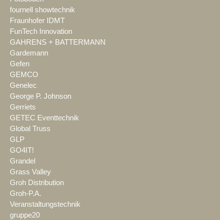
fournell showtechnik
Fraunhofer IDMT
FunTech Innovation
GAHRENS + BATTERMANN
Gardemann
Gefen
GEMCO
Genelec
George P. Johnson
Gerriets
GETEC Eventtechnik
Global Truss
GLP
GO4IT!
Grandel
Grass Valley
Groh Distribution
Groh-P.A.
Veranstaltungstechnik
gruppe20