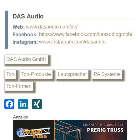
DAS Audio
Web:
www.dasaudio.com/de/
Facebook:
https://www.facebook.com/dasaudiogmbh/
Instagram:
www.instagram.com/dasaudio
DAS Audio GmbH
Ton
Ton-Produkte
Lautsprecher
PA Systeme
Ton-Firmen
F
Li
XI
a
n
N
Anzeige
c
k
G
e
e