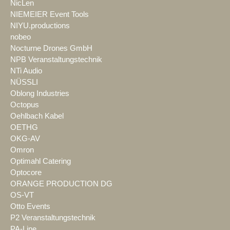
NicLen
NIEMEIER Event Tools
NIYU.productions
nobeo
Nocturne Drones GmbH
NPB Veranstaltungstechnik
NTi Audio
NÜSSLI
Oblong Industries
Octopus
Oehlbach Kabel
OETHG
OKG-AV
Omron
Optimahl Catering
Optocore
ORANGE PRODUCTION DG
OS-VT
Otto Events
P2 Veranstaltungstechnik
PA-Line