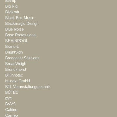
Biamp
Big Rig
Bildkraft
Black Box Music
Blackmagic Design
Blue Noise
Bose Professional
BRAINPOOL
Brand-L
BrightSign
Broadcast Solutions
BroadWeigh
Brunckhorst
BT.innotec
btl next GmbH
BTL Veranstaltungstechnik
BÜTEC
bvft
BVVS
Calibre
Cameo