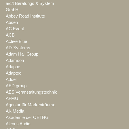
a/c/t Beratungs & System
GmbH
Abbey Road Institute
Absen
AC Event
ACB
Active Blue
AD-Systems
Adam Hall Group
Adamson
Adapoe
Adapteo
Adder
AED group
AES Veranstaltungstechnik
AFMG
Agentur für Markenträume
AK Media
Akademie der OETHG
Alcons Audio