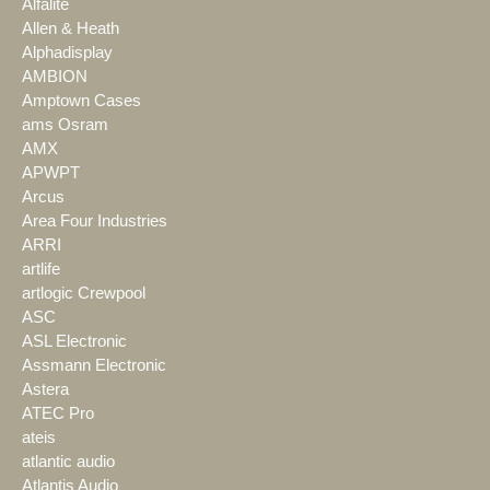
Alfalite
Allen & Heath
Alphadisplay
AMBION
Amptown Cases
ams Osram
AMX
APWPT
Arcus
Area Four Industries
ARRI
artlife
artlogic Crewpool
ASC
ASL Electronic
Assmann Electronic
Astera
ATEC Pro
ateis
atlantic audio
Atlantis Audio