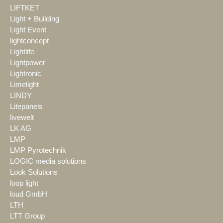
LIFTKET
Light + Building
Light Event
lightconcept
Lightlife
Lightpower
Lightronic
Limelight
LINDY
Litepanels
livewelt
LK AG
LMP
LMP Pyrotechnik
LOGIC media solutions
Look Solutions
loop light
loud GmbH
LTH
LTT Group