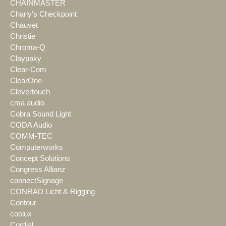
CHAINMASTER
Charly's Checkpoint
Chauvet
Christie
Chroma-Q
Claypaky
Clear-Com
ClearOne
Clevertouch
cma audio
Cobra Sound Light
CODA Audio
COMM-TEC
Computerworks
Concept Solutions
Congress Allianz
connectSignage
CONRAD Licht & Rigging
Contour
coolux
Cordial