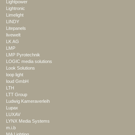
Lightpower
Lightronic
Limelight
LINDY
Litepanels
livewelt
LK AG
LMP
LMP Pyrotechnik
LOGIC media solutions
Look Solutions
loop light
loud GmbH
LTH
LTT Group
Ludwig Kameraverleih
Lupax
LUXAV
LYNX Media Systems
m.i.b
MA Lighting