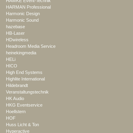
HAMKE Event-Technik
HARMAN Professional
Harmonic Design
Harmonic Sound
hazebase
HB-Laser
HDwireless
Headroom Media Service
heinekingmedia
HELi
HICO
High End Systems
Highlite International
Hildebrandt
Veranstaltungstechnik
HK Audio
HKG Eventservice
Hoellstern
HOF
Huss Licht & Ton
Hyperactive