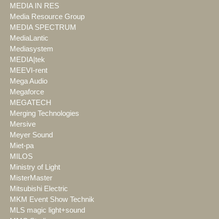
MEDIA IN RES
Media Resource Group
MEDIA SPECTRUM
MediaLantic
Mediasystem
MEDIA|tek
MEEVI-rent
Mega Audio
Megaforce
MEGATECH
Merging Technologies
Mersive
Meyer Sound
Miet-pa
MILOS
Ministry of Light
MisterMaster
Mitsubishi Electric
MKM Event Show Technik
MLS magic light+sound