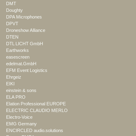
DMT
Doughty
DPA Microphones
DPVT
Droneshow Alliance
DTEN
DTL LICHT GmbH
Earthworks
easescreen
edelmat.GmbH
EFM Event Logistics
Ehrgeiz
EIKI
einstein & sons
ELA PRO
Elation Professional EUROPE
ELECTRIC CLAUDIO MERLO
Electro-Voice
EMG Germany
ENCIRCLED audio.solutions