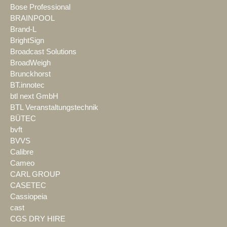
Bose Professional
BRAINPOOL
Brand-L
BrightSign
Broadcast Solutions
BroadWeigh
Brunckhorst
BT.innotec
btl next GmbH
BTL Veranstaltungstechnik
BÜTEC
bvft
BVVS
Calibre
Cameo
CARL GROUP
CASETEC
Cassiopeia
cast
CGS DRY HIRE