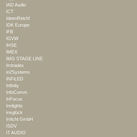
IAD Audio
ICT
IdeenReich!
IDK Europe
IFB
IGVW
IHSE
IMEX
IMG STAGE LINE
Imtradex
in2Systems
INFiLED
Infinity
InfoComm
InFocus
Innlights
insglück
Irrlicht GmbH
ISDV
IT AUDIO