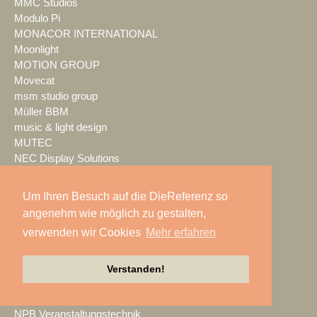
MMC Studios
Modulo Pi
MONACOR INTERNATIONAL
Moonlight
MOTION GROUP
Movecat
msm studio group
Müller BBM
music & light design
MUTEC
NEC Display Solutions
NEEC Audio
Neumann&Müller
Um Ihren Besuch auf die DieReferenz so
Neumann.Berlin
angenehm wie möglich zu gestalten,
Nexo
verwenden wir Cookies
Mehr erfahren
NicLen
NIEMEIER Event Tools
NIYU.productions
Verstanden!
nobeo
Nocturne Drones GmbH
NPB Veranstaltungstechnik