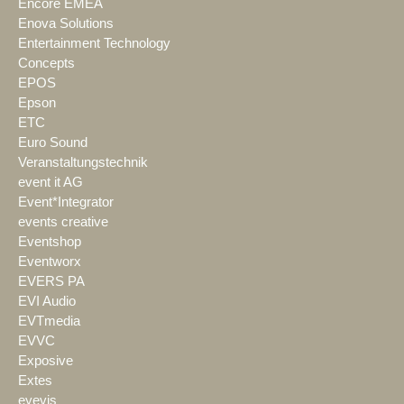
Encore EMEA
Enova Solutions
Entertainment Technology
Concepts
EPOS
Epson
ETC
Euro Sound
Veranstaltungstechnik
event it AG
Event*Integrator
events creative
Eventshop
Eventworx
EVERS PA
EVI Audio
EVTmedia
EVVC
Exposive
Extes
eyevis