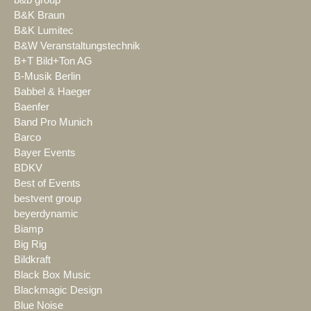
b&b group
B&K Braun
B&K Lumitec
B&W Veranstaltungstechnik
B+T Bild+Ton AG
B-Musik Berlin
Babbel & Haeger
Baenfer
Band Pro Munich
Barco
Bayer Events
BDKV
Best of Events
bestvent group
beyerdynamic
Biamp
Big Rig
Bildkraft
Black Box Music
Blackmagic Design
Blue Noise