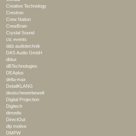
Creative Technology
Crestron
Crew Nation
CrewBrain
Crystal Sound
ctc events
d&b audiotechnik
DAS Audio GmbH
dblux
dBTechnologies
DEAplus
delta-max
DetailKLANG
deutschewerbewelt
Digital Projection
Digitech
dimedis
DirectOut
dlp motive
DMPW