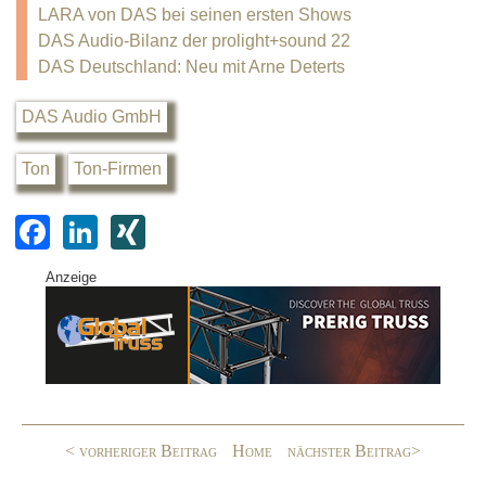
LARA von DAS bei seinen ersten Shows
DAS Audio-Bilanz der prolight+sound 22
DAS Deutschland: Neu mit Arne Deterts
DAS Audio GmbH
Ton
Ton-Firmen
F
Li
XI
a
n
N
Anzeige
c
k
G
e
e
b
dI
o
n
o
< vorheriger Beitrag
Home
nächster Beitrag>
k