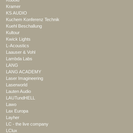
Kobold
Kramer
KS AUDIO
Kuchem Konferenz Technik
Kuehl Beschallung
Kultour
Kwick Lights
L-Acoustics
Laauser & Vohl
Lambda Labs
LANG
LANG ACADEMY
Laser Imagineering
Laserworld
Lauten Audio
LAUTundHELL
Lawo
Lax Europa
Layher
LC - the live company
LClux