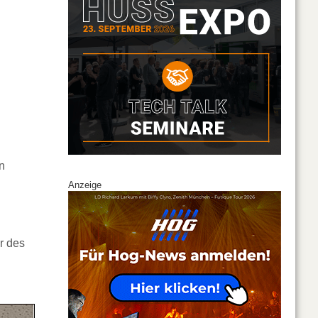
n
Anzeige
r des