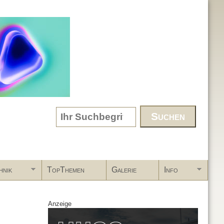
Search form
hnik
TopThemen
Galerie
Info
Anzeige