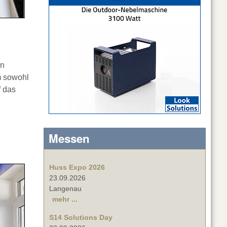
en
m sowohl
f das
Messen
Huss Expo 2026
23.09.2026
Langenau
mehr ...
S14 Solutions Day