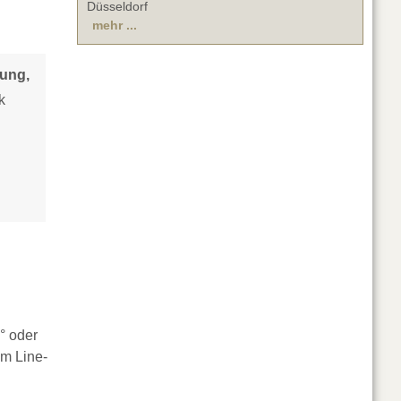
Düsseldorf
mehr ...
sung,
k
° oder
em Line-