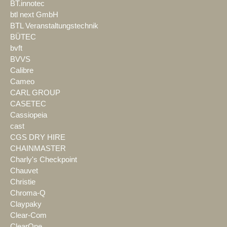
BT.innotec
btl next GmbH
BTL Veranstaltungstechnik
BÜTEC
bvft
BVVS
Calibre
Cameo
CARL GROUP
CASETEC
Cassiopeia
cast
CGS DRY HIRE
CHAINMASTER
Charly's Checkpoint
Chauvet
Christie
Chroma-Q
Claypaky
Clear-Com
ClearOne