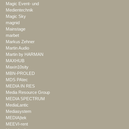
Magic Event- und
Medientechnik
Magic Sky
magnid
Mainstage
marbet
Markus Zehner
Martin Audio
Martin by HARMAN
MAXHUB
Maxin10sity
MBN-PROLED
MDS PAtec
MEDIA IN RES
Media Resource Group
MEDIA SPECTRUM
MediaLantic
Mediasystem
MEDIA|tek
MEEVI-rent