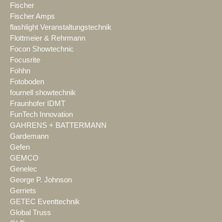
Fischer
Fischer Amps
flashlight Veranstaltungstechnik
Flottmeier & Rehrmann
Focon Showtechnic
Focusrite
Fohhn
Fotoboden
fournell showtechnik
Fraunhofer IDMT
FunTech Innovation
GAHRENS + BATTERMANN
Gardemann
Gefen
GEMCO
Genelec
George P. Johnson
Gerriets
GETEC Eventtechnik
Global Truss