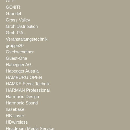
GLP
GO4IT!
Grandel
Grass Valley
Groh Distribution
Groh-P.A.
Veranstaltungstechnik
gruppe20
Gschwendtner
Guest-One
Habegger AG
Habegger Austria
HAMBURG OPEN
HAMKE Event-Technik
HARMAN Professional
Harmonic Design
Harmonic Sound
hazebase
HB-Laser
HDwireless
Headroom Media Service