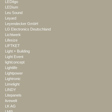
LEDitgo
LEDium
Leu Sound
Leyard
Leyendecker GmbH
LG Electronics Deutschland
Lichtwerk
Lifesize
LIFTKET
Light + Building
Light Event
lightconcept
Lightlife
Lightpower
Lightronic
Limelight
LINDY
Litepanels
livewelt
LK AG
LMP