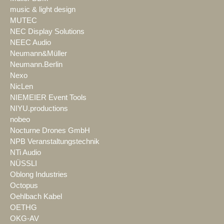
music & light design
MUTEC
NEC Display Solutions
NEEC Audio
Neumann&Müller
Neumann.Berlin
Nexo
NicLen
NIEMEIER Event Tools
NIYU.productions
nobeo
Nocturne Drones GmbH
NPB Veranstaltungstechnik
NTi Audio
NÜSSLI
Oblong Industries
Octopus
Oehlbach Kabel
OETHG
OKG-AV