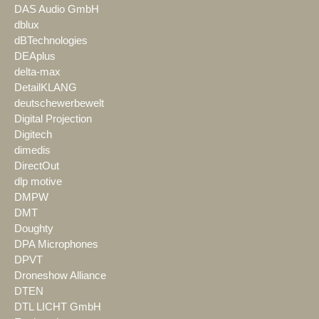
DAS Audio GmbH
dblux
dBTechnologies
DEAplus
delta-max
DetailKLANG
deutschewerbewelt
Digital Projection
Digitech
dimedis
DirectOut
dlp motive
DMPW
DMT
Doughty
DPA Microphones
DPVT
Droneshow Alliance
DTEN
DTL LICHT GmbH