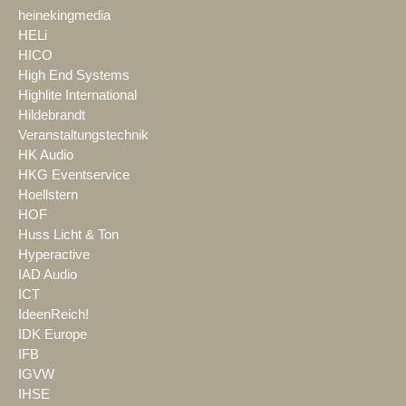
heinekingmedia
HELi
HICO
High End Systems
Highlite International
Hildebrandt
Veranstaltungstechnik
HK Audio
HKG Eventservice
Hoellstern
HOF
Huss Licht & Ton
Hyperactive
IAD Audio
ICT
IdeenReich!
IDK Europe
IFB
IGVW
IHSE