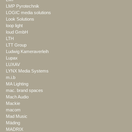
LMP Pyrotechnik
LOGIC media solutions
Look Solutions
loop light
loud GmbH
LTH
LTT Group
Ludwig Kameraverleih
Lupax
LUXAV
LYNX Media Systems
m.i.b
MA Lighting
mac. brand spaces
Mach Audio
Mackie
macom
Mad Music
Mäding
MADRIX