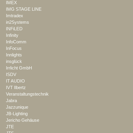
IMEX
IMG STAGE LINE
Imtradex
in2Systems
INFiLED
Infinity
InfoComm
InFocus
Innlights
insglück
Irrlicht GmbH
ISDV
IT AUDIO
IVT Ilbertz
Veranstaltungstechnik
Jabra
Jazzunique
JB-Lighting
Jericho Gehäuse
JTE