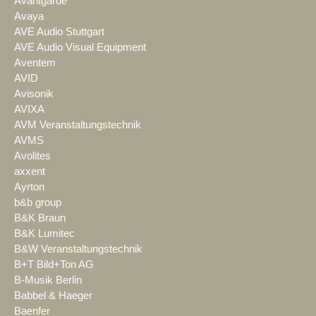
Avantgarde
Avaya
AVE Audio Stuttgart
AVE Audio Visual Equipment
Aventem
AVID
Avisonik
AVIXA
AVM Veranstaltungstechnik
AVMS
Avolites
axxent
Ayrton
b&b group
B&K Braun
B&K Lumitec
B&W Veranstaltungstechnik
B+T Bild+Ton AG
B-Musik Berlin
Babbel & Haeger
Baenfer