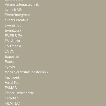
Veranstaltungstechnik
event it AG
Event*Integrator
events creative
Eventshop
Eventworx
EVERS PA
EVI Audio
EVTmedia
EVVC
Exposive
Extes
eyevis
faces Veranstaltungstechnik
Fachwerk
Faital Pro
FAMAB
Feiner Lichttechnik
Ferrofish
FILMTEC