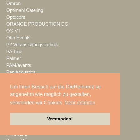
Omron
Optimahl Catering
Optocore
ORANGE PRODUCTION DG
OS-VT
Otto Events
P2 Veranstaltungstechnik
PA-Line
Palmer
PAM/events
Pan Acoustics
pan-pro
Panasonic
Um Ihren Besuch auf die DieReferenz so
Party Rent
angenehm wie möglich zu gestalten,
Partylöwe
verwenden wir Cookies
Mehr erfahren
Peerless-AV
perfect sound
Verstanden!
Pico Interactive
PIK AG
PK Sound