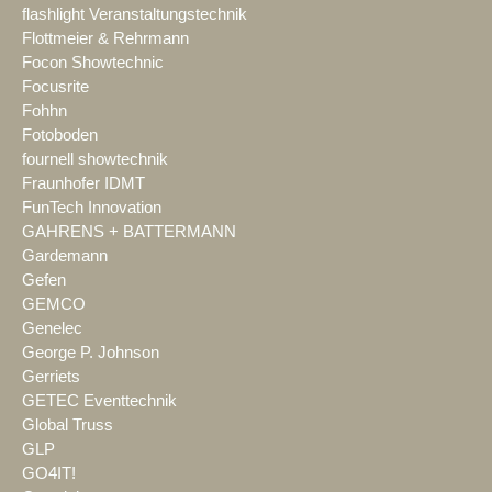
flashlight Veranstaltungstechnik
Flottmeier & Rehrmann
Focon Showtechnic
Focusrite
Fohhn
Fotoboden
fournell showtechnik
Fraunhofer IDMT
FunTech Innovation
GAHRENS + BATTERMANN
Gardemann
Gefen
GEMCO
Genelec
George P. Johnson
Gerriets
GETEC Eventtechnik
Global Truss
GLP
GO4IT!