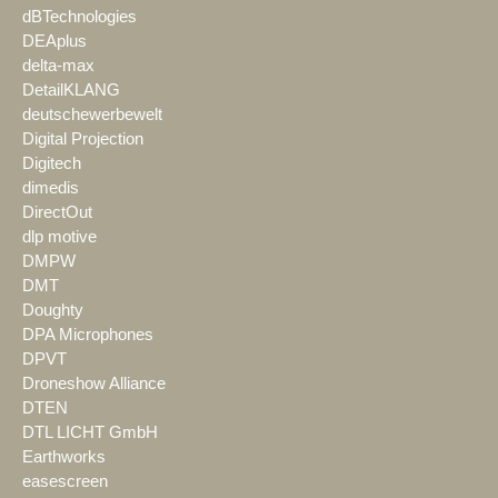
dBTechnologies
DEAplus
delta-max
DetailKLANG
deutschewerbewelt
Digital Projection
Digitech
dimedis
DirectOut
dlp motive
DMPW
DMT
Doughty
DPA Microphones
DPVT
Droneshow Alliance
DTEN
DTL LICHT GmbH
Earthworks
easescreen