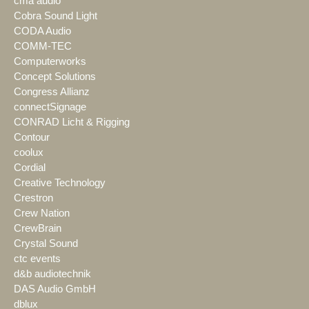
cma audio
Cobra Sound Light
CODA Audio
COMM-TEC
Computerworks
Concept Solutions
Congress Allianz
connectSignage
CONRAD Licht & Rigging
Contour
coolux
Cordial
Creative Technology
Crestron
Crew Nation
CrewBrain
Crystal Sound
ctc events
d&b audiotechnik
DAS Audio GmbH
dblux