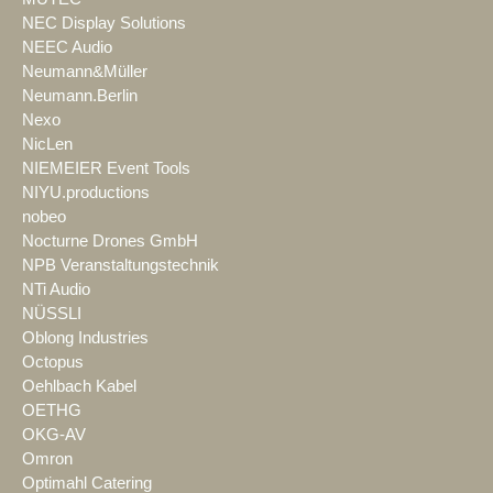
NEC Display Solutions
NEEC Audio
Neumann&Müller
Neumann.Berlin
Nexo
NicLen
NIEMEIER Event Tools
NIYU.productions
nobeo
Nocturne Drones GmbH
NPB Veranstaltungstechnik
NTi Audio
NÜSSLI
Oblong Industries
Octopus
Oehlbach Kabel
OETHG
OKG-AV
Omron
Optimahl Catering