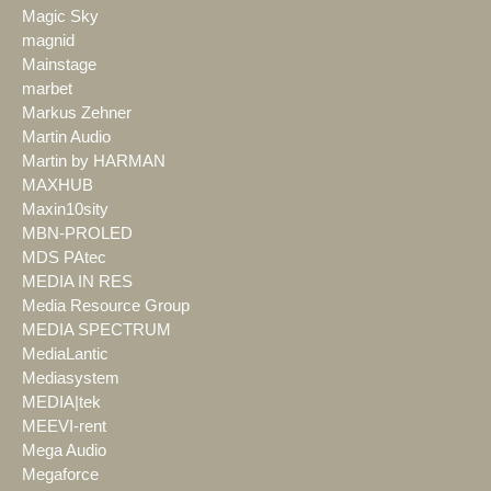
Magic Sky
magnid
Mainstage
marbet
Markus Zehner
Martin Audio
Martin by HARMAN
MAXHUB
Maxin10sity
MBN-PROLED
MDS PAtec
MEDIA IN RES
Media Resource Group
MEDIA SPECTRUM
MediaLantic
Mediasystem
MEDIA|tek
MEEVI-rent
Mega Audio
Megaforce