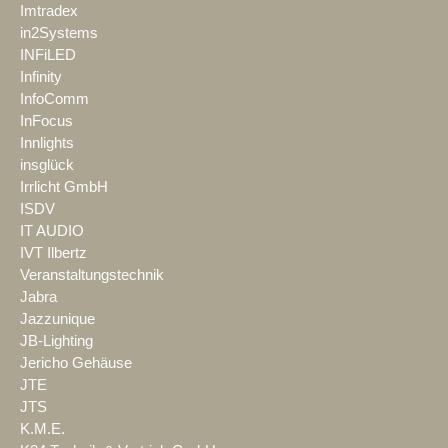
Imtradex
in2Systems
INFiLED
Infinity
InfoComm
InFocus
Innlights
insglück
Irrlicht GmbH
ISDV
IT AUDIO
IVT Ilbertz
Veranstaltungstechnik
Jabra
Jazzunique
JB-Lighting
Jericho Gehäuse
JTE
JTS
K.M.E.