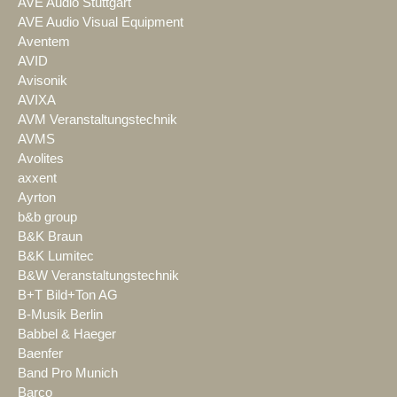
AVE Audio Stuttgart
AVE Audio Visual Equipment
Aventem
AVID
Avisonik
AVIXA
AVM Veranstaltungstechnik
AVMS
Avolites
axxent
Ayrton
b&b group
B&K Braun
B&K Lumitec
B&W Veranstaltungstechnik
B+T Bild+Ton AG
B-Musik Berlin
Babbel & Haeger
Baenfer
Band Pro Munich
Barco