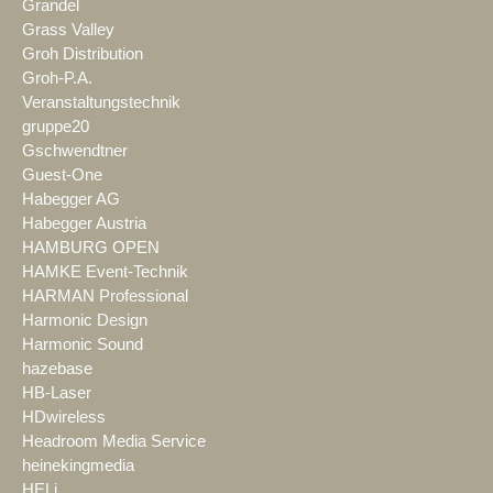
Grandel
Grass Valley
Groh Distribution
Groh-P.A.
Veranstaltungstechnik
gruppe20
Gschwendtner
Guest-One
Habegger AG
Habegger Austria
HAMBURG OPEN
HAMKE Event-Technik
HARMAN Professional
Harmonic Design
Harmonic Sound
hazebase
HB-Laser
HDwireless
Headroom Media Service
heinekingmedia
HELi