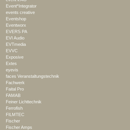
Event*Integrator
events creative
Eventshop
Eventworx
EVERS PA
EVI Audio
EVTmedia
EVVC
Exposive
Extes
eyevis
faces Veranstaltungstechnik
Fachwerk
Faital Pro
FAMAB
Feiner Lichttechnik
Ferrofish
FILMTEC
Fischer
Fischer Amps