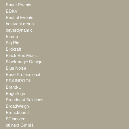
Bayer Events
BDKV
Best of Events
bestvent group
beyerdynamic
Biamp
Big Rig
Bildkraft
Black Box Music
Blackmagic Design
Blue Noise
Bose Professional
BRAINPOOL
Brand-L
BrightSign
Broadcast Solutions
BroadWeigh
Brunckhorst
BT.innotec
btl next GmbH