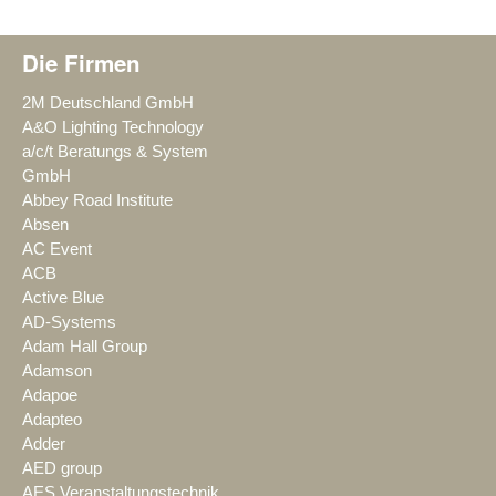
Die Firmen
2M Deutschland GmbH
A&O Lighting Technology
a/c/t Beratungs & System
GmbH
Abbey Road Institute
Absen
AC Event
ACB
Active Blue
AD-Systems
Adam Hall Group
Adamson
Adapoe
Adapteo
Adder
AED group
AES Veranstaltungstechnik