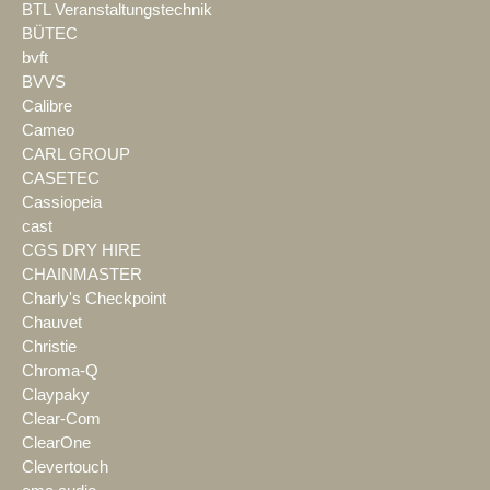
BTL Veranstaltungstechnik
BÜTEC
bvft
BVVS
Calibre
Cameo
CARL GROUP
CASETEC
Cassiopeia
cast
CGS DRY HIRE
CHAINMASTER
Charly's Checkpoint
Chauvet
Christie
Chroma-Q
Claypaky
Clear-Com
ClearOne
Clevertouch