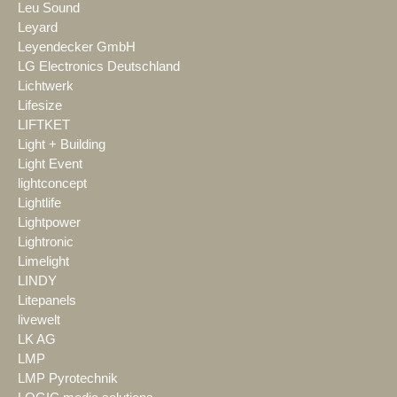
Leu Sound
Leyard
Leyendecker GmbH
LG Electronics Deutschland
Lichtwerk
Lifesize
LIFTKET
Light + Building
Light Event
lightconcept
Lightlife
Lightpower
Lightronic
Limelight
LINDY
Litepanels
livewelt
LK AG
LMP
LMP Pyrotechnik