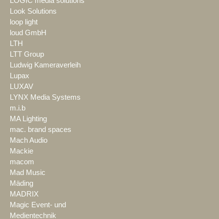
LOGIC media solutions
Look Solutions
loop light
loud GmbH
LTH
LTT Group
Ludwig Kameraverleih
Lupax
LUXAV
LYNX Media Systems
m.i.b
MA Lighting
mac. brand spaces
Mach Audio
Mackie
macom
Mad Music
Mäding
MADRIX
Magic Event- und
Medientechnik