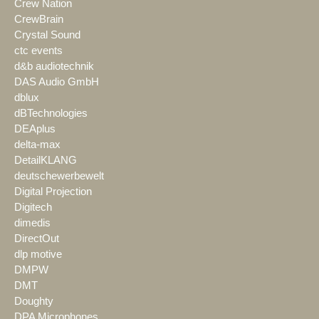
Crew Nation
CrewBrain
Crystal Sound
ctc events
d&b audiotechnik
DAS Audio GmbH
dblux
dBTechnologies
DEAplus
delta-max
DetailKLANG
deutschewerbewelt
Digital Projection
Digitech
dimedis
DirectOut
dlp motive
DMPW
DMT
Doughty
DPA Microphones