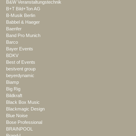
B&W Veranstaltungstechnik
B+T Bild+Ton AG
B-Musik Berlin
Babbel & Haeger
Baenfer
Band Pro Munich
Barco
Bayer Events
BDKV
Best of Events
bestvent group
beyerdynamic
Biamp
Big Rig
Bildkraft
Black Box Music
Blackmagic Design
Blue Noise
Bose Professional
BRAINPOOL
Brand-L