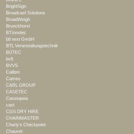
BrightSign
Broadcast Solutions
BroadWeigh
Brunckhorst
BT.innotec
btl next GmbH
BTL Veranstaltungstechnik
BÜTEC
bvft
BVVS
Calibre
Cameo
CARL GROUP
CASETEC
Cassiopeia
cast
CGS DRY HIRE
CHAINMASTER
Charly's Checkpoint
Chauvet