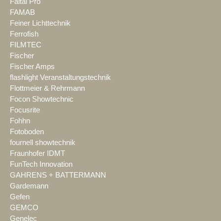
Faital Pro
FAMAB
Feiner Lichttechnik
Ferrofish
FILMTEC
Fischer
Fischer Amps
flashlight Veranstaltungstechnik
Flottmeier & Rehrmann
Focon Showtechnic
Focusrite
Fohhn
Fotoboden
fournell showtechnik
Fraunhofer IDMT
FunTech Innovation
GAHRENS + BATTERMANN
Gardemann
Gefen
GEMCO
Genelec