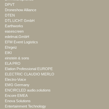
DPVT
Droneshow Alliance
DTEN
DTL LICHT GmbH
Earthworks
easescreen
edelmat.GmbH
EFM Event Logistics
Ehrgeiz
EIKI
einstein & sons
ELA PRO
Elation Professional EUROPE
ELECTRIC CLAUDIO MERLO
Electro-Voice
EMG Germany
ENCIRCLED audio.solutions
Encore EMEA
Enova Solutions
Entertainment Technology