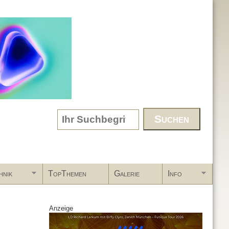
Search form
hnik
TopThemen
Galerie
Info
Anzeige