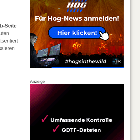
b-Seite
uten
sentiert
ssieren
Anzeige