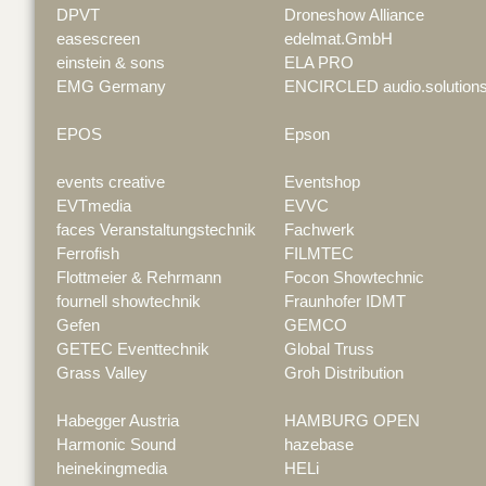
DPVT
Droneshow Alliance
easescreen
edelmat.GmbH
einstein & sons
ELA PRO
EMG Germany
ENCIRCLED audio.solution
EPOS
Epson
events creative
Eventshop
EVTmedia
EVVC
faces Veranstaltungstechnik
Fachwerk
Ferrofish
FILMTEC
Flottmeier & Rehrmann
Focon Showtechnic
fournell showtechnik
Fraunhofer IDMT
Gefen
GEMCO
GETEC Eventtechnik
Global Truss
Grass Valley
Groh Distribution
Habegger Austria
HAMBURG OPEN
Harmonic Sound
hazebase
heinekingmedia
HELi