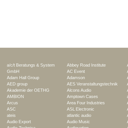
a/c/t Beratungs & System
Abbey Road Institute
GmbH
AC Event
Adam Hall Group
Adamson
AED group
AES Veranstaltungstechnik
Akademie der OETHG
Alcons Audio
AMBION
Amptown Cases
Arcus
Area Four Industries
ASC
ASL Electronic
ateis
atlantic audio
Audio Export
Audio Music
Audio-Technica
Audiovation