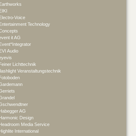
Earthworks
EIKI
Electro-Voice
Entertainment Technology
Concepts
event it AG
Event*Integrator
EVI Audio
eyevis
Feiner Lichttechnik
flashlight Veranstaltungstechnik
Fotoboden
Gardemann
Gerriets
Grandel
Gschwendtner
Habegger AG
Harmonic Design
Headroom Media Service
Highlite International