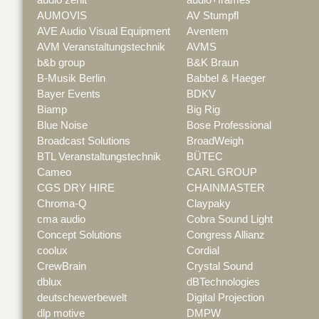
AUMOVIS
AV Stumpfl
AVE Audio Visual Equipment
Aventem
AVM Veranstaltungstechnik
AVMS
b&b group
B&K Braun
B-Musik Berlin
Babbel & Haeger
Bayer Events
BDKV
Biamp
Big Rig
Blue Noise
Bose Professional
Broadcast Solutions
BroadWeigh
BTL Veranstaltungstechnik
BÜTEC
Cameo
CARL GROUP
CGS DRY HIRE
CHAINMASTER
Chroma-Q
Claypaky
cma audio
Cobra Sound Light
Concept Solutions
Congress Allianz
coolux
Cordial
CrewBrain
Crystal Sound
dblux
dBTechnologies
deutschewerbewelt
Digital Projection
dlp motive
DMPW