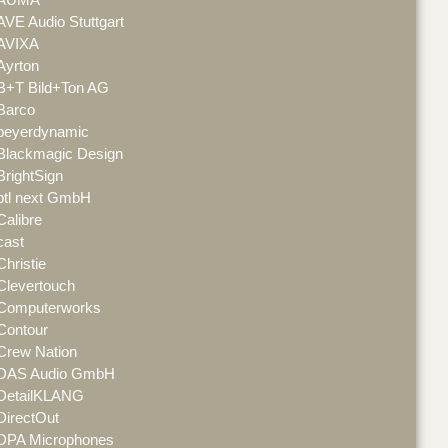
AVE Audio Stuttgart
AVIXA
Ayrton
B+T Bild+Ton AG
Barco
beyerdynamic
Blackmagic Design
BrightSign
btl next GmbH
Calibre
cast
Christie
Clevertouch
Computerworks
Contour
Crew Nation
DAS Audio GmbH
DetailKLANG
DirectOut
DPA Microphones