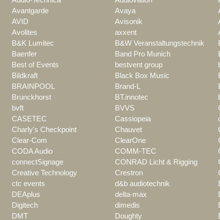
Avantgarde
Avaya
AVID
Avisonik
Avolites
axxent
B&K Lumitec
B&W Veranstaltungstechnik
Baenfer
Band Pro Munich
Best of Events
bestvent group
Bildkraft
Black Box Music
BRAINPOOL
Brand-L
Brunckhorst
BT.innotec
bvft
BVVS
CASETEC
Cassiopeia
Charly's Checkpoint
Chauvet
Clear-Com
ClearOne
CODA Audio
COMM-TEC
connectSignage
CONRAD Licht & Rigging
Creative Technology
Crestron
ctc events
d&b audiotechnik
DEAplus
delta-max
Digitech
dimedis
DMT
Doughty