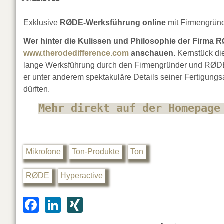
Exklusive
RØDE-Werksführung
online
mit Firmengrün
Wer hinter die Kulissen und Philosophie der Firma 
www.therodedifference.com
anschauen.
Kernstück di
lange Werksführung durch den Firmengründer und RØDE-C
er unter anderem spektakuläre Details seiner Fertigung
dürften.
Mehr direkt auf der Homepage
Mikrofone
Ton-Produkte
Ton
RØDE
Hyperactive
F
Li
XI
a
n
N