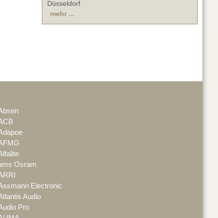
Düsseldorf
mehr ...
Absen
ACB
Adapoe
AFMG
Alfalite
ams Osram
ARRI
Assmann Electronic
Atlantis Audio
Audio Pro
AUMA