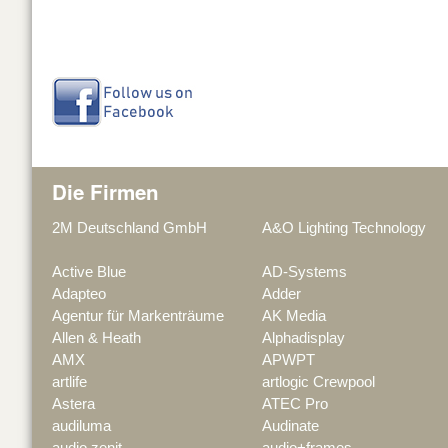
Die Firmen
2M Deutschland GmbH
A&O Lighting Technology
Active Blue
AD-Systems
Adapteo
Adder
Agentur für Markenträume
AK Media
Allen & Heath
Alphadisplay
AMX
APWPT
artlife
artlogic Crewpool
Astera
ATEC Pro
audiluma
Audinate
audio zenit
audio+frames