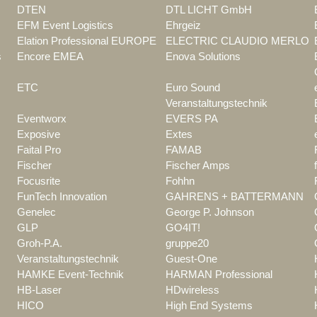
DTEN
DTL LICHT GmbH
EFM Event Logistics
Ehrgeiz
Elation Professional EUROPE
ELECTRIC CLAUDIO MERLO
s
Encore EMEA
Enova Solutions
ETC
Euro Sound
Veranstaltungstechnik
Eventworx
EVERS PA
Exposive
Extes
Faital Pro
FAMAB
Fischer
Fischer Amps
Focusrite
Fohhn
FunTech Innovation
GAHRENS + BATTERMANN
Genelec
George P. Johnson
GLP
GO4IT!
Groh-P.A.
gruppe20
Veranstaltungstechnik
Guest-One
HAMKE Event-Technik
HARMAN Professional
HB-Laser
HDwireless
HICO
High End Systems