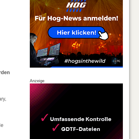
arden
Anzeige
ry,
le