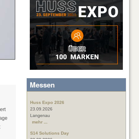
Messen
Huss Expo 2026
23.09.2026
ert
Langenau
rage
mehr ...
t
S14 Solutions Day