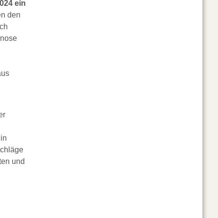
024 ein
en den
ich
gnose
aus
er
in
schläge
ten und