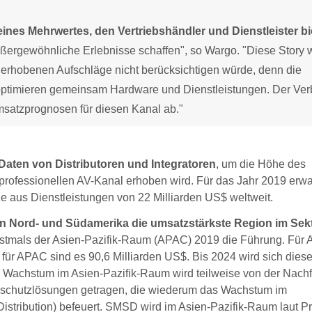
e eines Mehrwertes, den Vertriebshändler und Dienstleister b
ßergewöhnliche Erlebnisse schaffen", so Wargo. "Diese Story 
erhobenen Aufschläge nicht berücksichtigen würde, denn die
d optimieren gemeinsam Hardware und Dienstleistungen. Der Ve
msatzprognosen für diesen Kanal ab."
Daten von Distributoren und Integratoren
, um die Höhe des
 professionellen AV-Kanal erhoben wird. Für das Jahr 2019 erwa
e aus Dienstleistungen von 22 Milliarden US$ weltweit.
on Nord- und Südamerika die umsatzstärkste Region im Sek
rstmals der Asien-Pazifik-Raum (APAC) 2019 die Führung. Für 
für APAC sind es 90,6 Milliarden US$. Bis 2024 wird sich diese
 Wachstum im Asien-Pazifik-Raum wird teilweise von der Nachf
schutzlösungen getragen, die wiederum das Wachstum im
stribution) befeuert. SMSD wird im Asien-Pazifik-Raum laut P