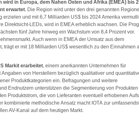
en wird in Europa, dem Nahen Osten und Afrika (EMEA) bis 2
t erwartet
. Die Region wird unter den drei genannten Region
 erzielen und mit 6,7 Milliarden US$ bis 2024 Amerika vermutl
re Direktsicht-LEDs, wird in EMEA erheblich wachsen. Die Pro
nächsten fünf Jahre hinweg ein Wachstum von 8,4 Prozent vor.
ternehmensmarkt. Auch wenn in EMEA der Umsatz aus dem
, trägt er mit 18 Milliarden US$ wesentlich zu den Einnahmen 
 Markit erarbeitet
, einem anerkannten Unternehmen für
Angaben von Herstellern bezüglich qualitativer und quantitativ
ner Produktkategorien ein. Befragungen und weitere
 und Endnutzern unterstützen die Segmentierung von Produkten 
 den Produktstrom, die von Lieferanten eventuell erhobenen Auf
eser kombinierte methodische Ansatz macht IOTA zur umfassends
llen AV-Kanal auf dem heutigen Markt.