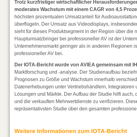
Trotz kurzfristiger wirtschaftlicher Herausforderung
moderates Wachstum mit einem CAGR von 4,5 Prozen
höchsten prozentualen Umsatzanteil für Audioausstattung
überflügeln. Der Umsatz aus Videodisplays, insbesonde
sieht für dieses Produktsegment in der Region über die 
Hauptumsatzbringer bei professioneller AV ist der Un
Unternehmensmarkt geringer als in anderen Regionen ist
professioneller AV bei.
Der IOTA-Bericht wurde von AVIEA gemeinsam mit IHS
Marktforschung und -analyse. Der Studienaufbau bezieht 
Prognosen zu Größe und Wachstum innerhalb verschiede
Datenerhebungen unter Vertriebshändlern, Integratoren
Lösungen und Märkte. Der Aufbau der Studie hilft auch,
und die verkauften Mehrwertdienste zu verifizieren. Di
repräsentativsten Studie über den gesamten professione
Weitere Informationen zum IOTA-Bericht