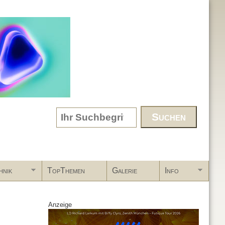
Search form
hnik
TopThemen
Galerie
Info
Anzeige