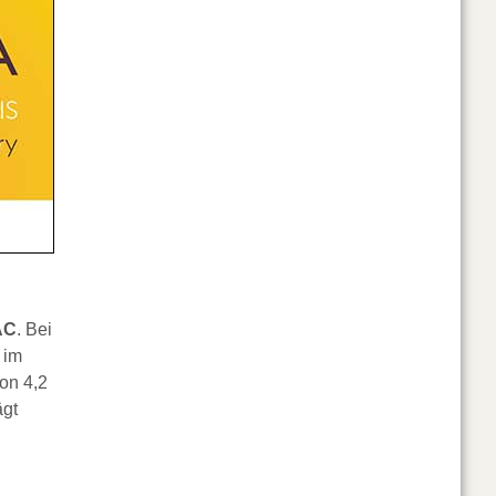
AC
. Bei
 im
on 4,2
ägt