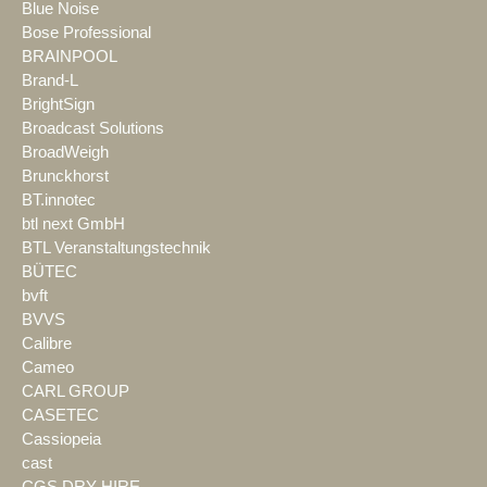
Blue Noise
Bose Professional
BRAINPOOL
Brand-L
BrightSign
Broadcast Solutions
BroadWeigh
Brunckhorst
BT.innotec
btl next GmbH
BTL Veranstaltungstechnik
BÜTEC
bvft
BVVS
Calibre
Cameo
CARL GROUP
CASETEC
Cassiopeia
cast