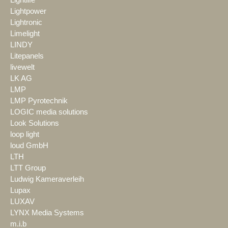
Lightlife
Lightpower
Lightronic
Limelight
LINDY
Litepanels
livewelt
LK AG
LMP
LMP Pyrotechnik
LOGIC media solutions
Look Solutions
loop light
loud GmbH
LTH
LTT Group
Ludwig Kameraverleih
Lupax
LUXAV
LYNX Media Systems
m.i.b