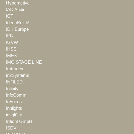
Hyperactive
IAD Audio
ICT
IdeenReich!
IDK Europe
IFB
IGVW
IHSE
IMEX
IMG STAGE LINE
Imtradex
in2Systems
INFiLED
Infinity
InfoComm
InFocus
Innlights
insglück
Irrlicht GmbH
ISDV