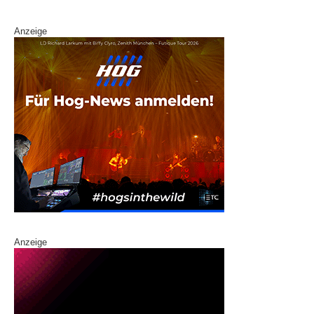
k
Anzeige
Anzeige