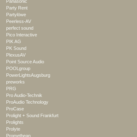
Panasonic
Party Rent
Partylöwe
Peerless-AV
perfect sound
Pico Interactive
PIK AG
PK Sound
PlexusAV
Point Source Audio
POOLgroup
PowerLightsAugsburg
preworks
PRG
Pro Audio-Technik
ProAudio Technology
ProCase
Prolight + Sound Frankfurt
Prolights
Prolyte
Promethean