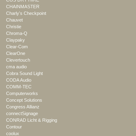
CGS DRY HIRE
CHAINMASTER
Charly's Checkpoint
Chauvet
Christie
Chroma-Q
Claypaky
Clear-Com
ClearOne
Clevertouch
cma audio
Cobra Sound Light
CODA Audio
COMM-TEC
Computerworks
Concept Solutions
Congress Allianz
connectSignage
CONRAD Licht & Rigging
Contour
coolux