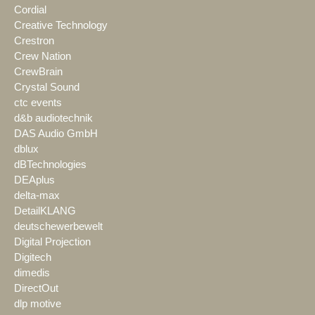
Cordial
Creative Technology
Crestron
Crew Nation
CrewBrain
Crystal Sound
ctc events
d&b audiotechnik
DAS Audio GmbH
dblux
dBTechnologies
DEAplus
delta-max
DetailKLANG
deutschewerbewelt
Digital Projection
Digitech
dimedis
DirectOut
dlp motive