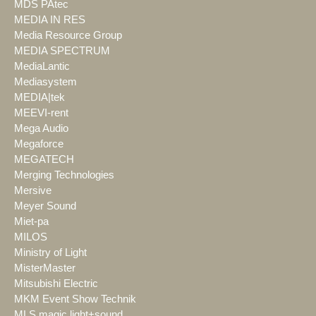
MDS PAtec
MEDIA IN RES
Media Resource Group
MEDIA SPECTRUM
MediaLantic
Mediasystem
MEDIA|tek
MEEVI-rent
Mega Audio
Megaforce
MEGATECH
Merging Technologies
Mersive
Meyer Sound
Miet-pa
MILOS
Ministry of Light
MisterMaster
Mitsubishi Electric
MKM Event Show Technik
MLS magic light+sound