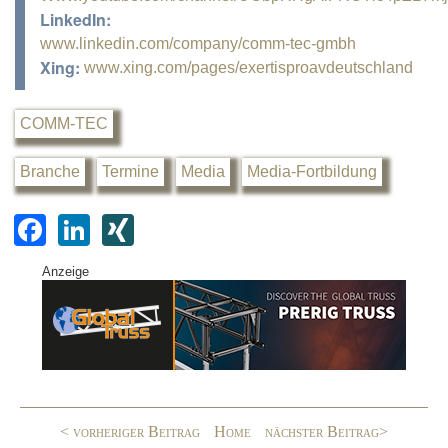
LinkedIn:
www.linkedin.com/company/comm-tec-gmbh
Xing:
www.xing.com/pages/exertisproavdeutschland
COMM-TEC
Branche
Termine
Media
Media-Fortbildung
F
Li
XI
a
n
N
Anzeige
c
k
G
e
e
b
dI
o
n
o
< vorheriger Beitrag
Home
nächster Beitrag>