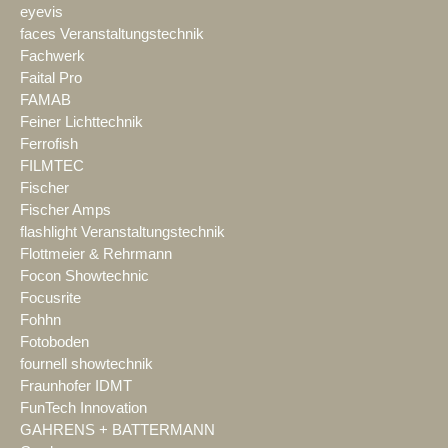
eyevis
faces Veranstaltungstechnik
Fachwerk
Faital Pro
FAMAB
Feiner Lichttechnik
Ferrofish
FILMTEC
Fischer
Fischer Amps
flashlight Veranstaltungstechnik
Flottmeier & Rehrmann
Focon Showtechnic
Focusrite
Fohhn
Fotoboden
fournell showtechnik
Fraunhofer IDMT
FunTech Innovation
GAHRENS + BATTERMANN