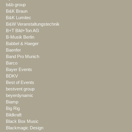
b&b group
B&K Braun
B&K Lumitec
B&W Veranstaltungstechnik
B+T Bild+Ton AG
B-Musik Berlin
Babbel & Haeger
Baenfer
Band Pro Munich
Barco
Bayer Events
BDKV
Best of Events
bestvent group
beyerdynamic
Biamp
Big Rig
Bildkraft
Black Box Music
Blackmagic Design