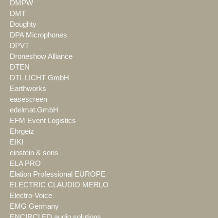
DMPW
DMT
Doughty
DPA Microphones
DPVT
Droneshow Alliance
DTEN
DTL LICHT GmbH
Earthworks
easescreen
edelmat.GmbH
EFM Event Logistics
Ehrgeiz
EIKI
einstein & sons
ELA PRO
Elation Professional EUROPE
ELECTRIC CLAUDIO MERLO
Electro-Voice
EMG Germany
ENCIRCLED audio.solutions