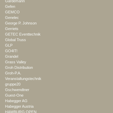
Gardemann
Gefen
GEMCO
Genelec
George P. Johnson
Gerriets
GETEC Eventtechnik
Global Truss
GLP
GO4IT!
Grandel
Grass Valley
Groh Distribution
Groh-P.A.
Veranstaltungstechnik
gruppe20
Gschwendtner
Guest-One
Habegger AG
Habegger Austria
HAMBURG OPEN