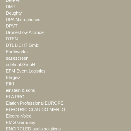
DMPW
DMT
Doughty
DPA Microphones
DPVT
Droneshow Alliance
DTEN
DTL LICHT GmbH
Earthworks
easescreen
edelmat.GmbH
EFM Event Logistics
Ehrgeiz
EIKI
einstein & sons
ELA PRO
Elation Professional EUROPE
ELECTRIC CLAUDIO MERLO
Electro-Voice
EMG Germany
ENCIRCLED audio.solutions