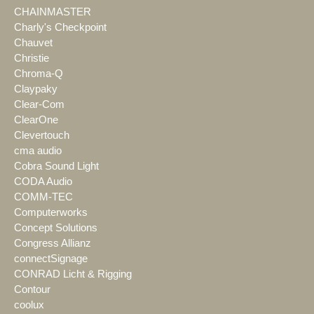
CHAINMASTER
Charly's Checkpoint
Chauvet
Christie
Chroma-Q
Claypaky
Clear-Com
ClearOne
Clevertouch
cma audio
Cobra Sound Light
CODA Audio
COMM-TEC
Computerworks
Concept Solutions
Congress Allianz
connectSignage
CONRAD Licht & Rigging
Contour
coolux