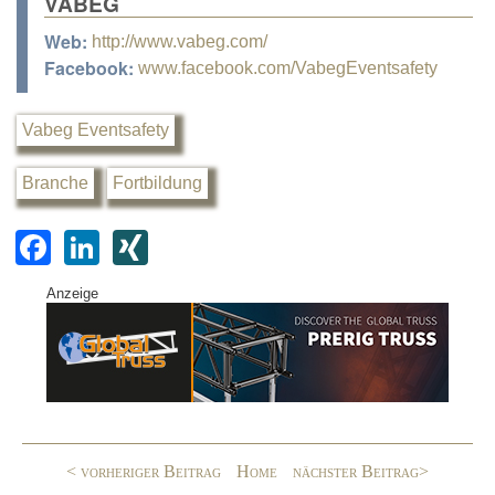
VABEG
Web:
http://www.vabeg.com/
Facebook:
www.facebook.com/VabegEventsafety
Vabeg Eventsafety
Branche
Fortbildung
F
Li
XI
a
n
N
Anzeige
c
k
G
e
e
b
dI
o
n
o
< vorheriger Beitrag
Home
nächster Beitrag>
k