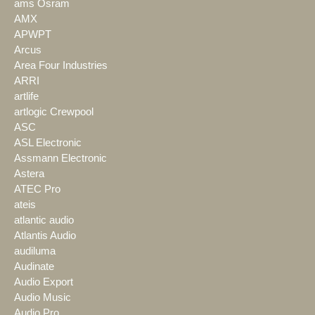
ams Osram
AMX
APWPT
Arcus
Area Four Industries
ARRI
artlife
artlogic Crewpool
ASC
ASL Electronic
Assmann Electronic
Astera
ATEC Pro
ateis
atlantic audio
Atlantis Audio
audiluma
Audinate
Audio Export
Audio Music
Audio Pro