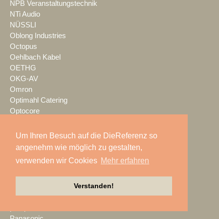
NPB Veranstaltungstechnik
NTi Audio
NÜSSLI
Oblong Industries
Octopus
Oehlbach Kabel
OETHG
OKG-AV
Omron
Optimahl Catering
Optocore
ORANGE PRODUCTION DG
OS-VT
Um Ihren Besuch auf die DieReferenz so
Otto Events
angenehm wie möglich zu gestalten,
P2 Veranstaltungstechnik
verwenden wir Cookies
Mehr erfahren
PA-Line
Palmer
Verstanden!
PAM/events
Pan Acoustics
pan-pro
Panasonic