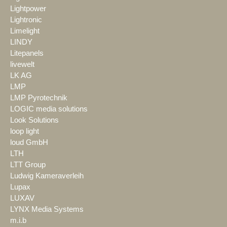
Lightpower
Lightronic
Limelight
LINDY
Litepanels
livewelt
LK AG
LMP
LMP Pyrotechnik
LOGIC media solutions
Look Solutions
loop light
loud GmbH
LTH
LTT Group
Ludwig Kameraverleih
Lupax
LUXAV
LYNX Media Systems
m.i.b