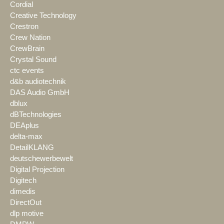
Cordial
Creative Technology
Crestron
Crew Nation
CrewBrain
Crystal Sound
ctc events
d&b audiotechnik
DAS Audio GmbH
dblux
dBTechnologies
DEAplus
delta-max
DetailKLANG
deutschewerbewelt
Digital Projection
Digitech
dimedis
DirectOut
dlp motive