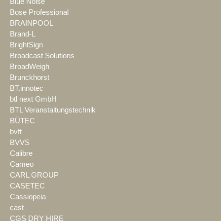
Blue Noise
Bose Professional
BRAINPOOL
Brand-L
BrightSign
Broadcast Solutions
BroadWeigh
Brunckhorst
BT.innotec
btl next GmbH
BTL Veranstaltungstechnik
BÜTEC
bvft
BVVS
Calibre
Cameo
CARL GROUP
CASETEC
Cassiopeia
cast
CGS DRY HIRE