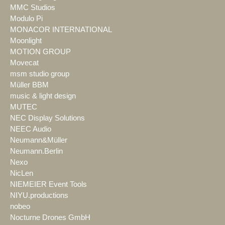
MMC Studios
Modulo Pi
MONACOR INTERNATIONAL
Moonlight
MOTION GROUP
Movecat
msm studio group
Müller BBM
music & light design
MUTEC
NEC Display Solutions
NEEC Audio
Neumann&Müller
Neumann.Berlin
Nexo
NicLen
NIEMEIER Event Tools
NIYU.productions
nobeo
Nocturne Drones GmbH