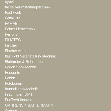
eyevis
faces Veranstaltungstechnik
Fachwerk
Faital Pro
FAMAB
Feiner Lichttechnik
Ferrofish
FILMTEC
Fischer
Fischer Amps
flashlight Veranstaltungstechnik
Flottmeier & Rehrmann
Focon Showtechnic
Focusrite
Fohhn
Fotoboden
fournell showtechnik
Fraunhofer IDMT
FunTech Innovation
GAHRENS + BATTERMANN
Gardemann