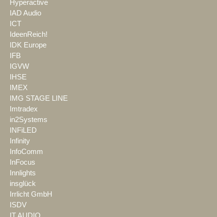
Hyperactive
IAD Audio
ICT
IdeenReich!
IDK Europe
IFB
IGVW
IHSE
IMEX
IMG STAGE LINE
Imtradex
in2Systems
INFiLED
Infinity
InfoComm
InFocus
Innlights
insglück
Irrlicht GmbH
ISDV
IT AUDIO