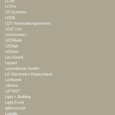
LClux
LCPro
LD Systems
LDDE
LDT Veranstaltungsservice
LEaT con
Lectrosonics
LEDBlade
LEDitgo
LEDium
Leu Sound
Leyard
Leyendecker GmbH
LG Electronics Deutschland
Lichtwerk
Lifesize
LIFTKET
Light + Building
Light Event
lightconcept
Lightlife