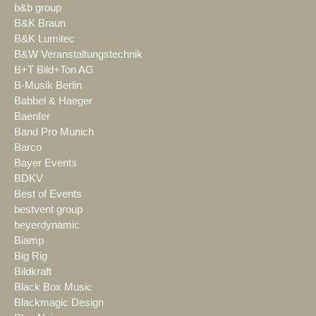
b&b group
B&K Braun
B&K Lumitec
B&W Veranstaltungstechnik
B+T Bild+Ton AG
B-Musik Berlin
Babbel & Haeger
Baenfer
Band Pro Munich
Barco
Bayer Events
BDKV
Best of Events
bestvent group
beyerdynamic
Biamp
Big Rig
Bildkraft
Black Box Music
Blackmagic Design