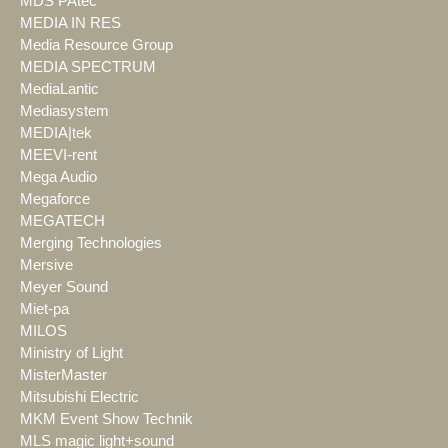
MDS PAtec
MEDIA IN RES
Media Resource Group
MEDIA SPECTRUM
MediaLantic
Mediasystem
MEDIA|tek
MEEVI-rent
Mega Audio
Megaforce
MEGATECH
Merging Technologies
Mersive
Meyer Sound
Miet-pa
MILOS
Ministry of Light
MisterMaster
Mitsubishi Electric
MKM Event Show Technik
MLS magic light+sound