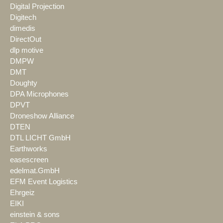
Digital Projection
Digitech
dimedis
DirectOut
dlp motive
DMPW
DMT
Doughty
DPA Microphones
DPVT
Droneshow Alliance
DTEN
DTL LICHT GmbH
Earthworks
easescreen
edelmat.GmbH
EFM Event Logistics
Ehrgeiz
EIKI
einstein & sons