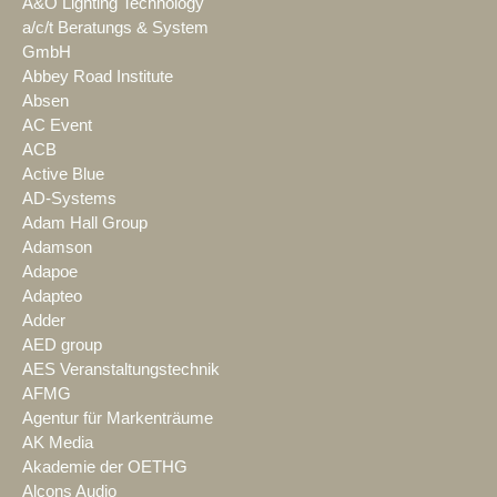
A&O Lighting Technology
a/c/t Beratungs & System
GmbH
Abbey Road Institute
Absen
AC Event
ACB
Active Blue
AD-Systems
Adam Hall Group
Adamson
Adapoe
Adapteo
Adder
AED group
AES Veranstaltungstechnik
AFMG
Agentur für Markenträume
AK Media
Akademie der OETHG
Alcons Audio