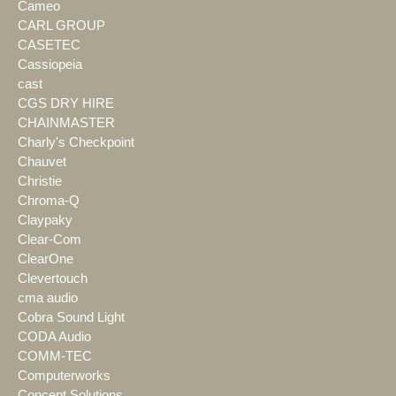
Cameo
CARL GROUP
CASETEC
Cassiopeia
cast
CGS DRY HIRE
CHAINMASTER
Charly's Checkpoint
Chauvet
Christie
Chroma-Q
Claypaky
Clear-Com
ClearOne
Clevertouch
cma audio
Cobra Sound Light
CODA Audio
COMM-TEC
Computerworks
Concept Solutions