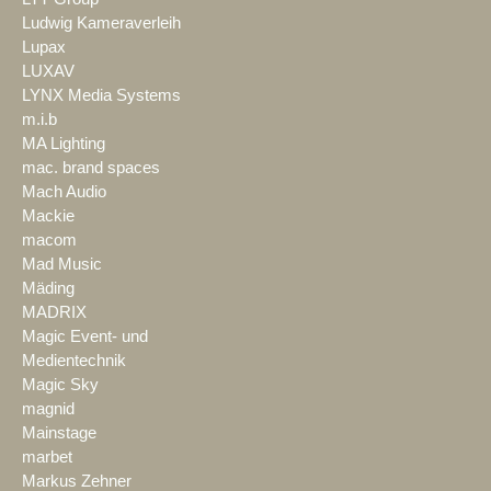
Ludwig Kameraverleih
Lupax
LUXAV
LYNX Media Systems
m.i.b
MA Lighting
mac. brand spaces
Mach Audio
Mackie
macom
Mad Music
Mäding
MADRIX
Magic Event- und
Medientechnik
Magic Sky
magnid
Mainstage
marbet
Markus Zehner