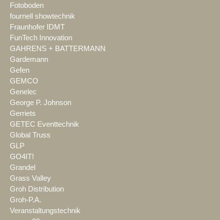
Fotoboden
fournell showtechnik
Fraunhofer IDMT
FunTech Innovation
GAHRENS + BATTERMANN
Gardemann
Gefen
GEMCO
Genelec
George P. Johnson
Gerriets
GETEC Eventtechnik
Global Truss
GLP
GO4IT!
Grandel
Grass Valley
Groh Distribution
Groh-P.A.
Veranstaltungstechnik