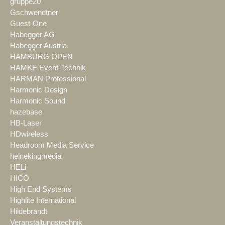
gruppe20
Gschwendtner
Guest-One
Habegger AG
Habegger Austria
HAMBURG OPEN
HAMKE Event-Technik
HARMAN Professional
Harmonic Design
Harmonic Sound
hazebase
HB-Laser
HDwireless
Headroom Media Service
heinekingmedia
HELi
HICO
High End Systems
Highlite International
Hildebrandt
Veranstaltungstechnik