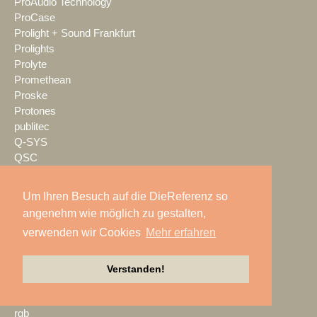
ProAudio Technology
ProCase
Prolight + Sound Frankfurt
Prolights
Prolyte
Promethean
Proske
Protones
publitec
Q-SYS
QSC
Quividi
Qvest
Um Ihren Besuch auf die DieReferenz so
Rain Age
angenehm wie möglich zu gestalten,
Rauschenberger Catering
verwenden wir Cookies
Mehr erfahren
RCF
RENT EVENT TEC
rent4event
Verstanden!
RentalNet
Reprofil
rgb