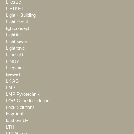
Lifesize
LIFTKET
Light + Building
Light Event
lightconcept
Lightlife
Lightpower
Lightronic
Limelight
LINDY
Litepanels
livewelt
LK AG
LMP
LMP Pyrotechnik
LOGIC media solutions
Look Solutions
loop light
loud GmbH
LTH
LTT Group