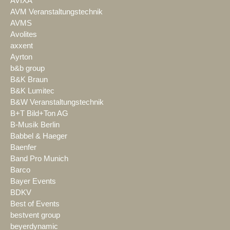
AVIXA
AVM Veranstaltungstechnik
AVMS
Avolites
axxent
Ayrton
b&b group
B&K Braun
B&K Lumitec
B&W Veranstaltungstechnik
B+T Bild+Ton AG
B-Musik Berlin
Babbel & Haeger
Baenfer
Band Pro Munich
Barco
Bayer Events
BDKV
Best of Events
bestvent group
beyerdynamic