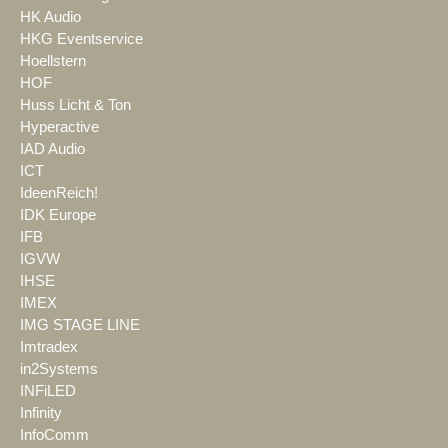
HK Audio
HKG Eventservice
Hoellstern
HOF
Huss Licht & Ton
Hyperactive
IAD Audio
ICT
IdeenReich!
IDK Europe
IFB
IGVW
IHSE
IMEX
IMG STAGE LINE
Imtradex
in2Systems
INFiLED
Infinity
InfoComm