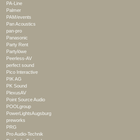
PA-Line
Palmer
PAM/events
Pan Acoustics
pan-pro
Panasonic
Party Rent
Partylöwe
Peerless-AV
perfect sound
Pico Interactive
PIK AG
PK Sound
PlexusAV
Point Source Audio
POOLgroup
PowerLightsAugsburg
preworks
PRG
Pro Audio-Technik