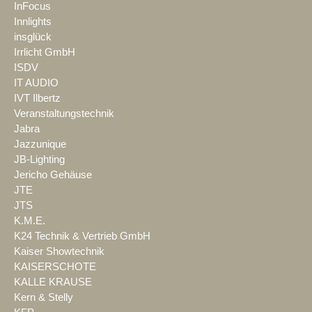
InFocus
Innlights
insglück
Irrlicht GmbH
ISDV
IT AUDIO
IVT Ilbertz
Veranstaltungstechnik
Jabra
Jazzunique
JB-Lighting
Jericho Gehäuse
JTE
JTS
K.M.E.
K24 Technik & Vertrieb GmbH
Kaiser Showtechnik
KAISERSCHOTE
KALLE KRAUSE
Kern & Stelly