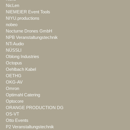
NicLen
NIEMEIER Event Tools
NIYU.productions
nobeo
Nocturne Drones GmbH
NPB Veranstaltungstechnik
NTi Audio
NÜSSLI
Oblong Industries
Octopus
Oehlbach Kabel
OETHG
OKG-AV
Omron
Optimahl Catering
Optocore
ORANGE PRODUCTION DG
OS-VT
Otto Events
P2 Veranstaltungstechnik