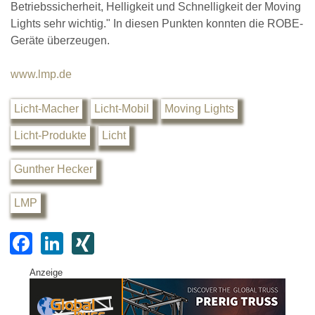
Betriebssicherheit, Helligkeit und Schnelligkeit der Moving
Lights sehr wichtig." In diesen Punkten konnten die ROBE-
Geräte überzeugen.
www.lmp.de
Licht-Macher
Licht-Mobil
Moving Lights
Licht-Produkte
Licht
Gunther Hecker
LMP
F
Li
XI
a
n
N
Anzeige
c
k
G
e
e