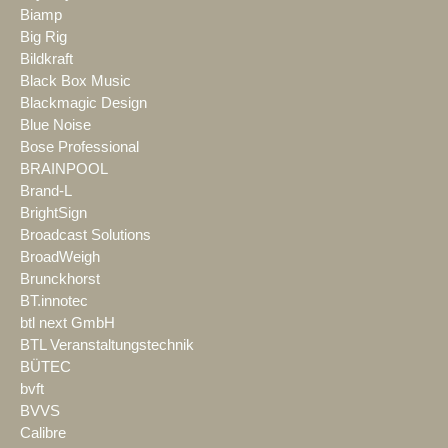
Biamp
Big Rig
Bildkraft
Black Box Music
Blackmagic Design
Blue Noise
Bose Professional
BRAINPOOL
Brand-L
BrightSign
Broadcast Solutions
BroadWeigh
Brunckhorst
BT.innotec
btl next GmbH
BTL Veranstaltungstechnik
BÜTEC
bvft
BVVS
Calibre