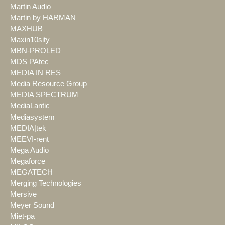
Martin Audio
Martin by HARMAN
MAXHUB
Maxin10sity
MBN-PROLED
MDS PAtec
MEDIA IN RES
Media Resource Group
MEDIA SPECTRUM
MediaLantic
Mediasystem
MEDIA|tek
MEEVI-rent
Mega Audio
Megaforce
MEGATECH
Merging Technologies
Mersive
Meyer Sound
Miet-pa