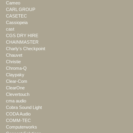
Cameo
CARL GROUP
CASETEC
Cassiopeia
cast
CGS DRY HIRE
CHAINMASTER
Charly's Checkpoint
Chauvet
Christie
Chroma-Q
Claypaky
Clear-Com
ClearOne
Clevertouch
cma audio
Cobra Sound Light
CODA Audio
COMM-TEC
Computerworks