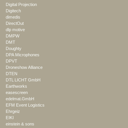
Digital Projection
Digitech
dimedis
DirectOut
dlp motive
DMPW
DMT
Doughty
DPA Microphones
DPVT
Droneshow Alliance
DTEN
DTL LICHT GmbH
Earthworks
easescreen
edelmat.GmbH
EFM Event Logistics
Ehrgeiz
EIKI
einstein & sons