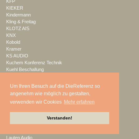
KFP
KIEKER
Kindermann
Kling & Freitag
KLOTZ AIS
KNX
Kobold
Kramer
KS AUDIO
Kuchem Konferenz Technik
Kuehl Beschallung
Kultour
Kwick Lights
Um Ihren Besuch auf die DieReferenz so
L-Acoustics
angenehm wie möglich zu gestalten,
Laauser & Vohl
verwenden wir Cookies
Mehr erfahren
Lambda Labs
LANG
LANG ACADEMY
Verstanden!
Laser Imagineering
Laserworld
Lauten Audio