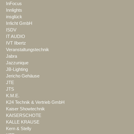
InFocus
Innlights
insglück
Irrlicht GmbH
ISDV
IT AUDIO
IVT Ilbertz
Veranstaltungstechnik
Jabra
Jazzunique
JB-Lighting
Jericho Gehäuse
JTE
JTS
K.M.E.
K24 Technik & Vertrieb GmbH
Kaiser Showtechnik
KAISERSCHOTE
KALLE KRAUSE
Kern & Stelly