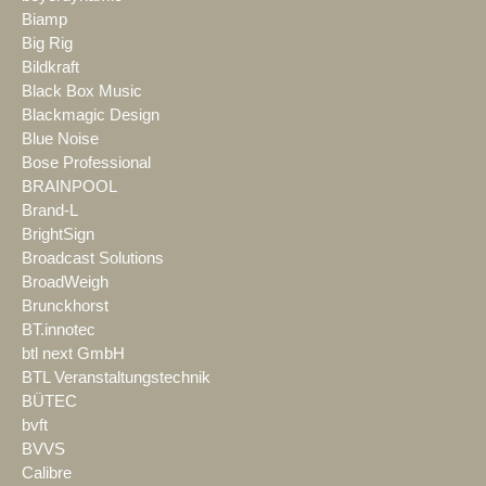
Biamp
Big Rig
Bildkraft
Black Box Music
Blackmagic Design
Blue Noise
Bose Professional
BRAINPOOL
Brand-L
BrightSign
Broadcast Solutions
BroadWeigh
Brunckhorst
BT.innotec
btl next GmbH
BTL Veranstaltungstechnik
BÜTEC
bvft
BVVS
Calibre