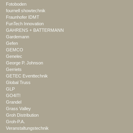
Fotoboden
fournell showtechnik
Fraunhofer IDMT
FunTech Innovation
GAHRENS + BATTERMANN
Gardemann
Gefen
GEMCO
Genelec
George P. Johnson
Gerriets
GETEC Eventtechnik
Global Truss
GLP
GO4IT!
Grandel
Grass Valley
Groh Distribution
Groh-P.A.
Veranstaltungstechnik