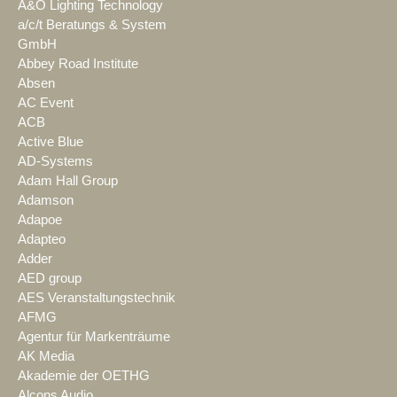
A&O Lighting Technology
a/c/t Beratungs & System
GmbH
Abbey Road Institute
Absen
AC Event
ACB
Active Blue
AD-Systems
Adam Hall Group
Adamson
Adapoe
Adapteo
Adder
AED group
AES Veranstaltungstechnik
AFMG
Agentur für Markenträume
AK Media
Akademie der OETHG
Alcons Audio