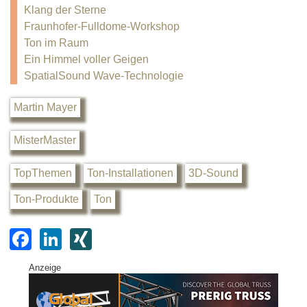
Klang der Sterne
Fraunhofer-Fulldome-Workshop
Ton im Raum
Ein Himmel voller Geigen
SpatialSound Wave-Technologie
Martin Mayer
MisterMaster
TopThemen
Ton-Installationen
3D-Sound
Ton-Produkte
Ton
F
Li
XI
a
n
N
Anzeige
c
k
G
e
e