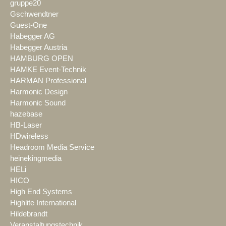
gruppe20
Gschwendtner
Guest-One
Habegger AG
Habegger Austria
HAMBURG OPEN
HAMKE Event-Technik
HARMAN Professional
Harmonic Design
Harmonic Sound
hazebase
HB-Laser
HDwireless
Headroom Media Service
heinekingmedia
HELi
HICO
High End Systems
Highlite International
Hildebrandt
Veranstaltungstechnik