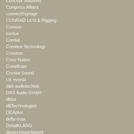
Concept Solutions
Congress Allianz
connectSignage
CONRAD Licht & Rigging
Contour
coolux
Cordial
Creative Technology
Crestron
Crew Nation
CrewBrain
Crystal Sound
ctc events
d&b audiotechnik
DAS Audio GmbH
dblux
dBTechnologies
DEAplus
delta-max
DetailKLANG
deutschewerbewelt