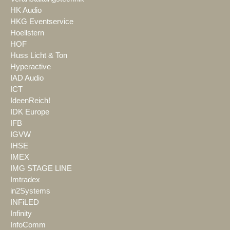
HK Audio
HKG Eventservice
Hoellstern
HOF
Huss Licht & Ton
Hyperactive
IAD Audio
ICT
IdeenReich!
IDK Europe
IFB
IGVW
IHSE
IMEX
IMG STAGE LINE
Imtradex
in2Systems
INFiLED
Infinity
InfoComm