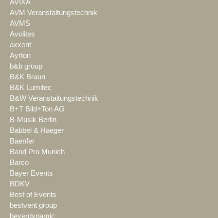
AVIXA
AVM Veranstaltungstechnik
AVMS
Avolites
axxent
Ayrton
b&b group
B&K Braun
B&K Lumitec
B&W Veranstaltungstechnik
B+T Bild+Ton AG
B-Musik Berlin
Babbel & Haeger
Baenfer
Band Pro Munich
Barco
Bayer Events
BDKV
Best of Events
bestvent group
beyerdynamic