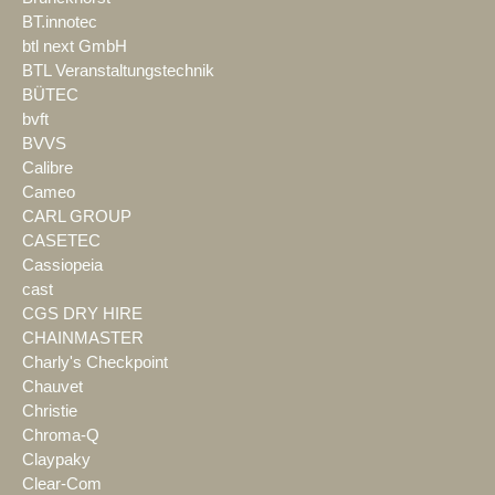
BT.innotec
btl next GmbH
BTL Veranstaltungstechnik
BÜTEC
bvft
BVVS
Calibre
Cameo
CARL GROUP
CASETEC
Cassiopeia
cast
CGS DRY HIRE
CHAINMASTER
Charly's Checkpoint
Chauvet
Christie
Chroma-Q
Claypaky
Clear-Com