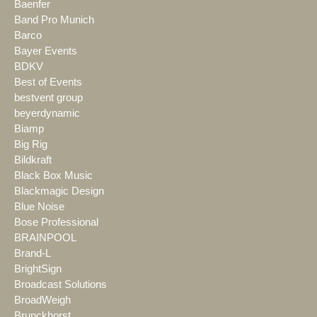
Baenfer
Band Pro Munich
Barco
Bayer Events
BDKV
Best of Events
bestvent group
beyerdynamic
Biamp
Big Rig
Bildkraft
Black Box Music
Blackmagic Design
Blue Noise
Bose Professional
BRAINPOOL
Brand-L
BrightSign
Broadcast Solutions
BroadWeigh
Brunckhorst