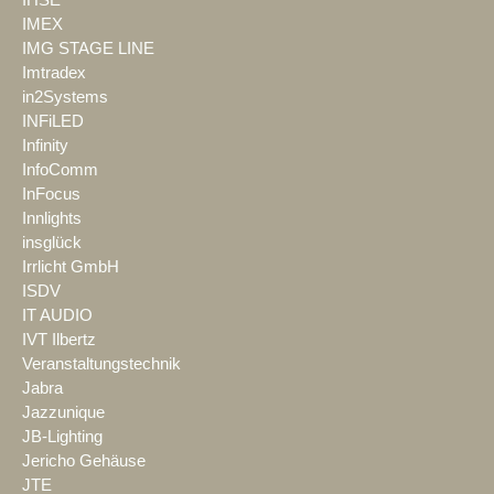
IHSE
IMEX
IMG STAGE LINE
Imtradex
in2Systems
INFiLED
Infinity
InfoComm
InFocus
Innlights
insglück
Irrlicht GmbH
ISDV
IT AUDIO
IVT Ilbertz
Veranstaltungstechnik
Jabra
Jazzunique
JB-Lighting
Jericho Gehäuse
JTE