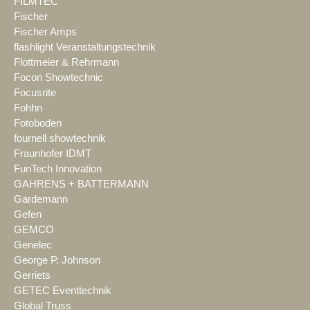
FILMTEC
Fischer
Fischer Amps
flashlight Veranstaltungstechnik
Flottmeier & Rehrmann
Focon Showtechnic
Focusrite
Fohhn
Fotoboden
fournell showtechnik
Fraunhofer IDMT
FunTech Innovation
GAHRENS + BATTERMANN
Gardemann
Gefen
GEMCO
Genelec
George P. Johnson
Gerriets
GETEC Eventtechnik
Global Truss