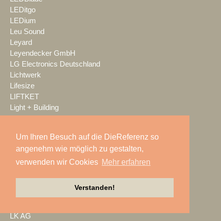
LEDitgo
LEDium
Leu Sound
Leyard
Leyendecker GmbH
LG Electronics Deutschland
Lichtwerk
Lifesize
LIFTKET
Light + Building
Light Event
lightconcept
Um Ihren Besuch auf die DieReferenz so
Lightlife
angenehm wie möglich zu gestalten,
Lightpower
Lightronic
verwenden wir Cookies
Mehr erfahren
Limelight
LINDY
Verstanden!
Litepanels
livewelt
LK AG