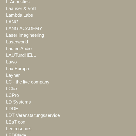
L-Acoustics
Laauser & Vohl
Lambda Labs
LANG
LANG ACADEMY
Laser Imagineering
Laserworld
Lauten Audio
LAUTundHELL
Lawo
Lax Europa
Layher
LC - the live company
LClux
LCPro
LD Systems
LDDE
LDT Veranstaltungsservice
LEaT con
Lectrosonics
LEDBlade