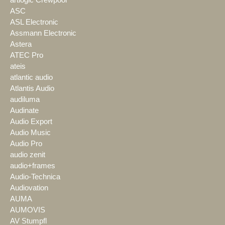
artlogic Crewpool
ASC
ASL Electronic
Assmann Electronic
Astera
ATEC Pro
ateis
atlantic audio
Atlantis Audio
audiluma
Audinate
Audio Export
Audio Music
Audio Pro
audio zenit
audio+frames
Audio-Technica
Audiovation
AUMA
AUMOVIS
AV Stumpfl