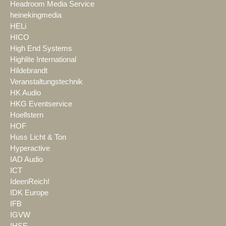
Headroom Media Service
heinekingmedia
HELi
HICO
High End Systems
Highlite International
Hildebrandt
Veranstaltungstechnik
HK Audio
HKG Eventservice
Hoellstern
HOF
Huss Licht & Ton
Hyperactive
IAD Audio
ICT
IdeenReich!
IDK Europe
IFB
IGVW