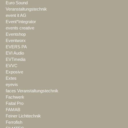
Euro Sound
Veranstaltungstechnik
event it AG
Event*Integrator
events creative
Eventshop
Eventworx
EVERS PA
EVI Audio
EVTmedia
EVVC
Exposive
Extes
eyevis
faces Veranstaltungstechnik
Fachwerk
Faital Pro
FAMAB
Feiner Lichttechnik
Ferrofish