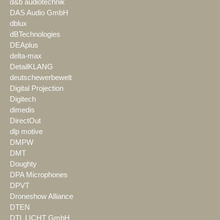
d&b audiotechnik
DAS Audio GmbH
dblux
dBTechnologies
DEAplus
delta-max
DetailKLANG
deutschewerbewelt
Digital Projection
Digitech
dimedis
DirectOut
dlp motive
DMPW
DMT
Doughty
DPA Microphones
DPVT
Droneshow Alliance
DTEN
DTL LICHT GmbH