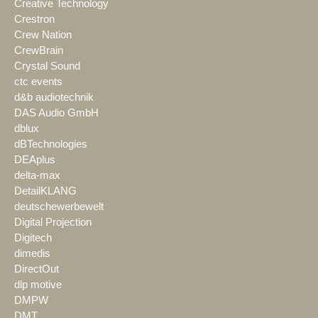
Creative Technology
Crestron
Crew Nation
CrewBrain
Crystal Sound
ctc events
d&b audiotechnik
DAS Audio GmbH
dblux
dBTechnologies
DEAplus
delta-max
DetailKLANG
deutschewerbewelt
Digital Projection
Digitech
dimedis
DirectOut
dlp motive
DMPW
DMT