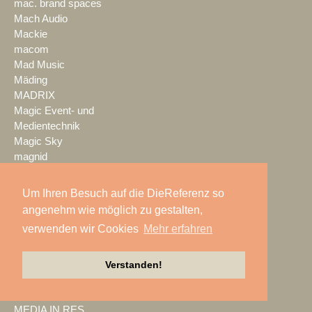
mac. brand spaces
Mach Audio
Mackie
macom
Mad Music
Mäding
MADRIX
Magic Event- und
Medientechnik
Magic Sky
magnid
Mainstage
marbet
Um Ihren Besuch auf die DieReferenz so
Markus Zehner
angenehm wie möglich zu gestalten,
Martin Audio
verwenden wir Cookies
Mehr erfahren
Martin by HARMAN
MAXHUB
Maxin10sity
Verstanden!
MBN-PROLED
MDS PAtec
MEDIA IN RES