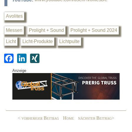
Avolites
Messen
Prolight + Sound
Prolight + Sound 2024
Licht
Licht-Produkte
Lichtpulte
F
Li
XI
a
n
N
Anzeige
c
k
G
e
e
b
dI
o
n
o
< vorheriger Beitrag
Home
nächster Beitrag>
k