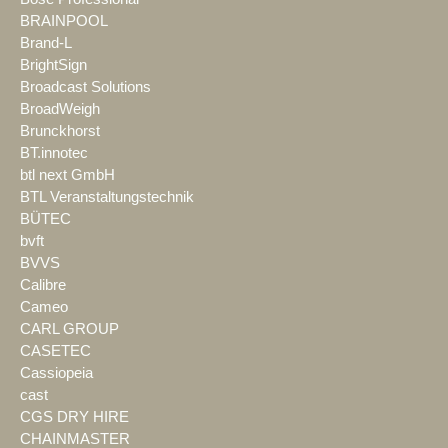
BRAINPOOL
Brand-L
BrightSign
Broadcast Solutions
BroadWeigh
Brunckhorst
BT.innotec
btl next GmbH
BTL Veranstaltungstechnik
BÜTEC
bvft
BVVS
Calibre
Cameo
CARL GROUP
CASETEC
Cassiopeia
cast
CGS DRY HIRE
CHAINMASTER