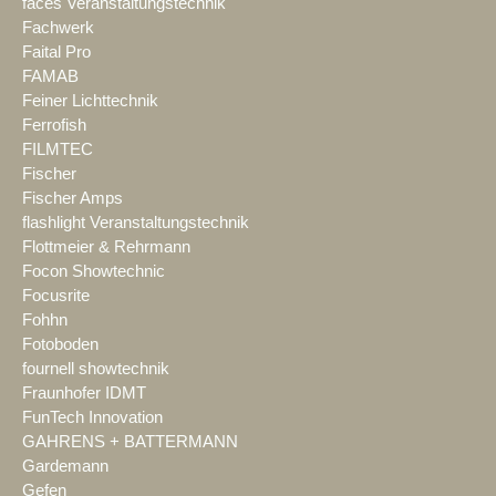
faces Veranstaltungstechnik
Fachwerk
Faital Pro
FAMAB
Feiner Lichttechnik
Ferrofish
FILMTEC
Fischer
Fischer Amps
flashlight Veranstaltungstechnik
Flottmeier & Rehrmann
Focon Showtechnic
Focusrite
Fohhn
Fotoboden
fournell showtechnik
Fraunhofer IDMT
FunTech Innovation
GAHRENS + BATTERMANN
Gardemann
Gefen