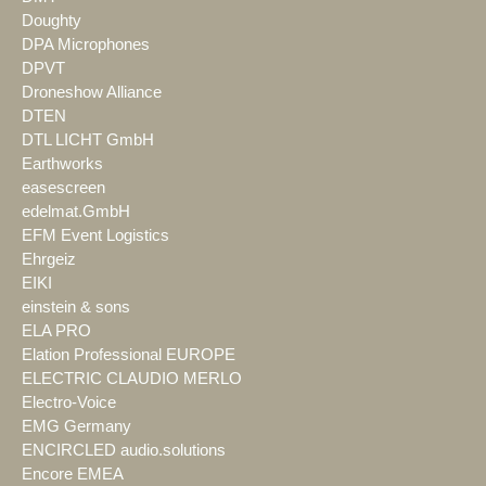
Doughty
DPA Microphones
DPVT
Droneshow Alliance
DTEN
DTL LICHT GmbH
Earthworks
easescreen
edelmat.GmbH
EFM Event Logistics
Ehrgeiz
EIKI
einstein & sons
ELA PRO
Elation Professional EUROPE
ELECTRIC CLAUDIO MERLO
Electro-Voice
EMG Germany
ENCIRCLED audio.solutions
Encore EMEA