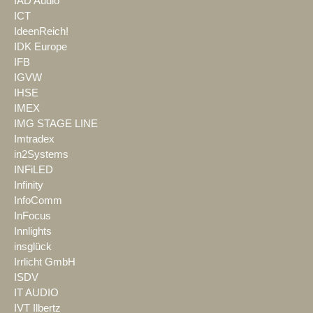
IAD Audio
ICT
IdeenReich!
IDK Europe
IFB
IGVW
IHSE
IMEX
IMG STAGE LINE
Imtradex
in2Systems
INFiLED
Infinity
InfoComm
InFocus
Innlights
insglück
Irrlicht GmbH
ISDV
IT AUDIO
IVT Ilbertz