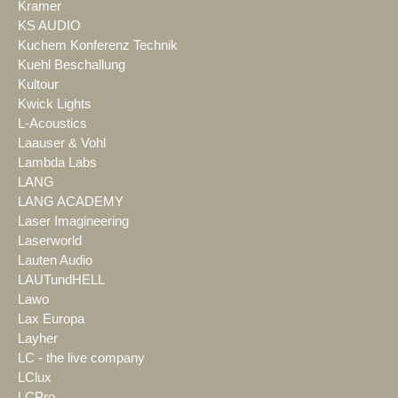
Kramer
KS AUDIO
Kuchem Konferenz Technik
Kuehl Beschallung
Kultour
Kwick Lights
L-Acoustics
Laauser & Vohl
Lambda Labs
LANG
LANG ACADEMY
Laser Imagineering
Laserworld
Lauten Audio
LAUTundHELL
Lawo
Lax Europa
Layher
LC - the live company
LClux
LCPro