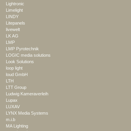
Lightronic
Limelight
LINDY
Litepanels
livewelt
LK AG
LMP
LMP Pyrotechnik
LOGIC media solutions
Look Solutions
loop light
loud GmbH
LTH
LTT Group
Ludwig Kameraverleih
Lupax
LUXAV
LYNX Media Systems
m.i.b
MA Lighting