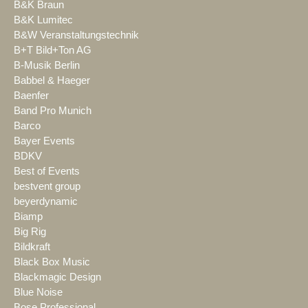
B&K Braun
B&K Lumitec
B&W Veranstaltungstechnik
B+T Bild+Ton AG
B-Musik Berlin
Babbel & Haeger
Baenfer
Band Pro Munich
Barco
Bayer Events
BDKV
Best of Events
bestvent group
beyerdynamic
Biamp
Big Rig
Bildkraft
Black Box Music
Blackmagic Design
Blue Noise
Bose Professional