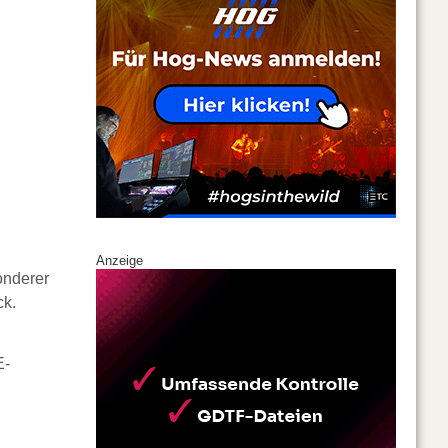
Anzeige
nderer
ck.
E-