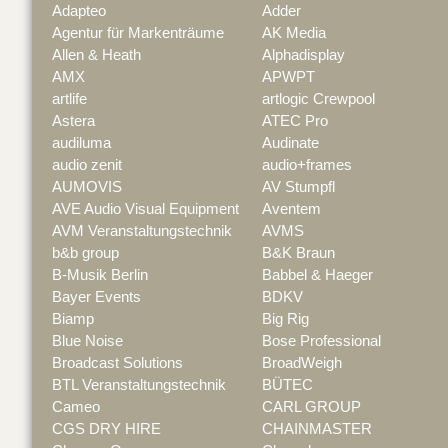
Adapteo
Adder
Agentur für Markenträume
AK Media
Allen & Heath
Alphadisplay
AMX
APWPT
artlife
artlogic Crewpool
Astera
ATEC Pro
audiluma
Audinate
audio zenit
audio+frames
AUMOVIS
AV Stumpfl
AVE Audio Visual Equipment
Aventem
AVM Veranstaltungstechnik
AVMS
b&b group
B&K Braun
B-Musik Berlin
Babbel & Haeger
Bayer Events
BDKV
Biamp
Big Rig
Blue Noise
Bose Professional
Broadcast Solutions
BroadWeigh
BTL Veranstaltungstechnik
BÜTEC
Cameo
CARL GROUP
CGS DRY HIRE
CHAINMASTER