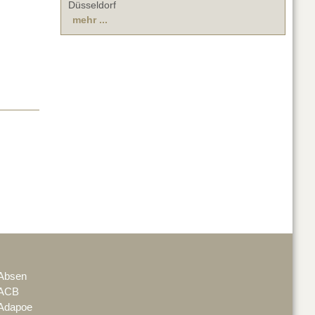
Düsseldorf
mehr ...
Absen
ACB
Adapoe