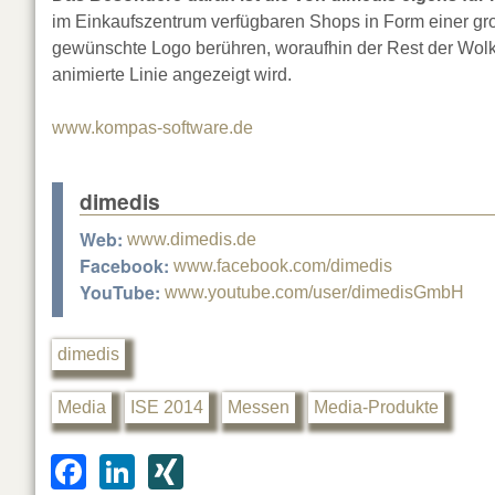
im Einkaufszentrum verfügbaren Shops in Form einer gr
gewünschte Logo berühren, woraufhin der Rest der Wol
animierte Linie angezeigt wird.
www.kompas-software.de
dimedis
Web:
www.dimedis.de
Facebook:
www.facebook.com/dimedis
YouTube:
www.youtube.com/user/dimedisGmbH
dimedis
Media
ISE 2014
Messen
Media-Produkte
F
Li
XI