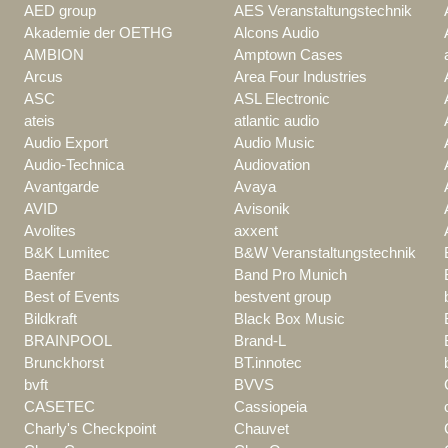
AED group
AES Veranstaltungstechnik
Akademie der OETHG
Alcons Audio
AMBION
Amptown Cases
Arcus
Area Four Industries
ASC
ASL Electronic
ateis
atlantic audio
Audio Export
Audio Music
Audio-Technica
Audiovation
Avantgarde
Avaya
AVID
Avisonik
Avolites
axxent
B&K Lumitec
B&W Veranstaltungstechnik
Baenfer
Band Pro Munich
Best of Events
bestvent group
Bildkraft
Black Box Music
BRAINPOOL
Brand-L
Brunckhorst
BT.innotec
bvft
BVVS
CASETEC
Cassiopeia
Charly's Checkpoint
Chauvet