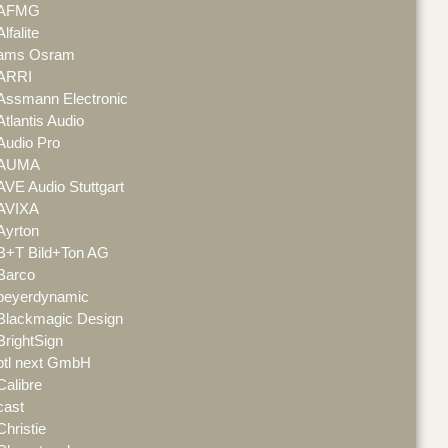
AFMG
Alfalite
ams Osram
ARRI
Assmann Electronic
Atlantis Audio
Audio Pro
AUMA
AVE Audio Stuttgart
AVIXA
Ayrton
B+T Bild+Ton AG
Barco
beyerdynamic
Blackmagic Design
BrightSign
btl next GmbH
Calibre
cast
Christie