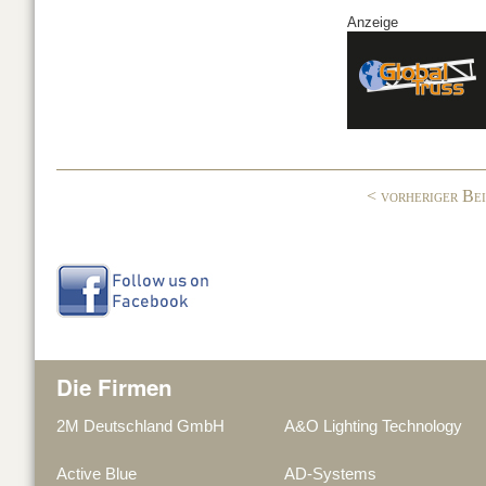
a
n
N
Anzeige
c
k
G
e
e
b
dI
o
n
o
< vorheriger Be
k
Die Firmen
2M Deutschland GmbH
A&O Lighting Technology
Active Blue
AD-Systems