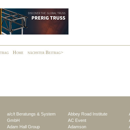
itrag
Home
nächster Beitrag>
a/c/t Beratungs & System
Abbey Road Institute
GmbH
AC Event
Adam Hall Group
Adamson