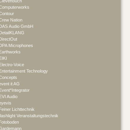
Clevertouch
Computerworks
Contour
Crew Nation
DAS Audio GmbH
DetailKLANG
DirectOut
DPA Microphones
Earthworks
EIKI
Electro-Voice
Entertainment Technology
Concepts
event it AG
Event*Integrator
EVI Audio
eyevis
Feiner Lichttechnik
flashlight Veranstaltungstechnik
Fotoboden
Gardemann