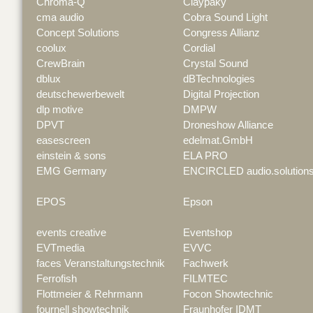
Chroma-Q
Claypaky
cma audio
Cobra Sound Light
Concept Solutions
Congress Allianz
coolux
Cordial
CrewBrain
Crystal Sound
dblux
dBTechnologies
deutschewerbewelt
Digital Projection
dlp motive
DMPW
DPVT
Droneshow Alliance
easescreen
edelmat.GmbH
einstein & sons
ELA PRO
EMG Germany
ENCIRCLED audio.solution
EPOS
Epson
events creative
Eventshop
EVTmedia
EVVC
faces Veranstaltungstechnik
Fachwerk
Ferrofish
FILMTEC
Flottmeier & Rehrmann
Focon Showtechnic
fournell showtechnik
Fraunhofer IDMT