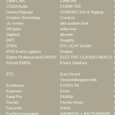
Clear-Com
ClearOne
CODA Audio
COMM-TEC
connectSignage
CONRAD Licht & Rigging
Creative Technology
Crestron
ctc events
d&b audiotechnik
DEAplus
delta-max
Digitech
dimedis
DMT
Doughty
DTEN
DTL LICHT GmbH
EFM Event Logistics
Ehrgeiz
Elation Professional EUROPE
ELECTRIC CLAUDIO MERLO
s
Encore EMEA
Enova Solutions
ETC
Euro Sound
Veranstaltungstechnik
Eventworx
EVERS PA
Exposive
Extes
Faital Pro
FAMAB
Fischer
Fischer Amps
Focusrite
Fohhn
FunTech Innovation
GAHRENS + BATTERMANN