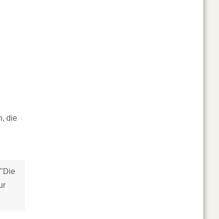
, die
 "Die
ur