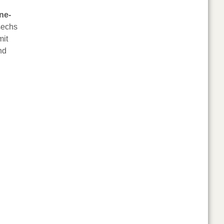
ne-
sechs
mit
nd