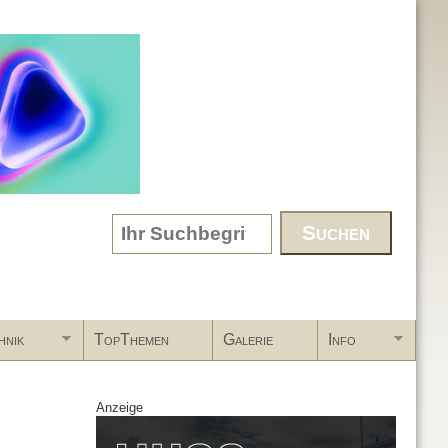
Search form
hnik
TopThemen
Galerie
Info
Anzeige