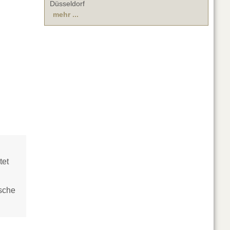
Düsseldorf
mehr ...
tet
ische