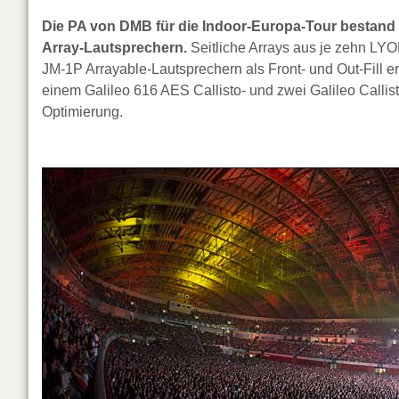
Die PA von DMB für die Indoor-Europa-Tour bestand 
Array-Lautsprechern.
Seitliche Arrays aus je zehn LYO
JM-1P Arrayable-Lautsprechern als Front- und Out-Fill 
einem Galileo 616 AES Callisto- und zwei Galileo Call
Optimierung.