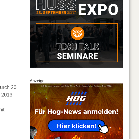
Anzeige
durch 20
t 2013
it