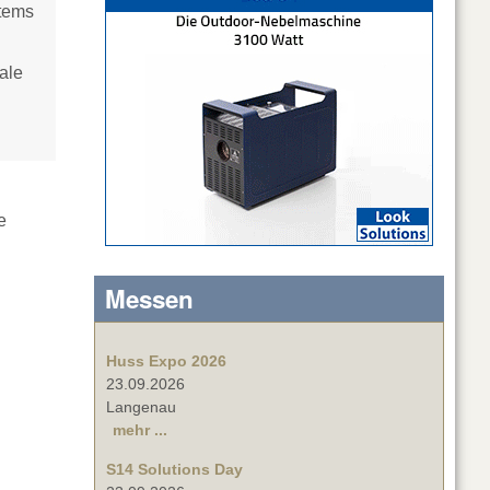
stems
ale
e
Messen
Huss Expo 2026
23.09.2026
Langenau
mehr ...
S14 Solutions Day