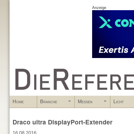
Anzeige
www.DieReferenz.de
Home
Branche
Messen
Licht
Draco ultra DisplayPort-Extender
16.08.2016