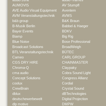
AUMOVIS
AV Stumpfl
AVE Audio Visual Equipment
Aventem
AVM Veranstaltungstechnik
AVMS
b&b group
B&K Braun
B-Musik Berlin
Babbel & Haeger
Bayer Events
BDKV
Biamp
Big Rig
Blue Noise
Bose Professional
Broadcast Solutions
BroadWeigh
BTL Veranstaltungstechnik
BÜTEC
Cameo
CARL GROUP
CGS DRY HIRE
CHAINMASTER
Chroma-Q
Claypaky
cma audio
Cobra Sound Light
Concept Solutions
Congress Allianz
coolux
Cordial
CrewBrain
Crystal Sound
dblux
dBTechnologies
deutschewerbewelt
Digital Projection
dlp motive
DMPW