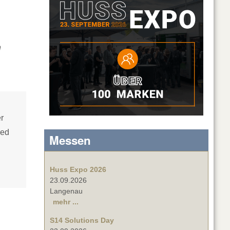
n
r
ied
Messen
Huss Expo 2026
23.09.2026
Langenau
mehr ...
S14 Solutions Day