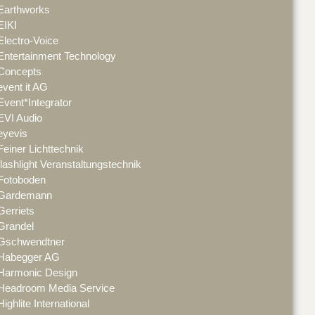
Earthworks
EIKI
Electro-Voice
Entertainment Technology
Concepts
event it AG
Event*Integrator
EVI Audio
eyevis
Feiner Lichttechnik
flashlight Veranstaltungstechnik
Fotoboden
Gardemann
Gerriets
Grandel
Gschwendtner
Habegger AG
Harmonic Design
Headroom Media Service
Highlite International