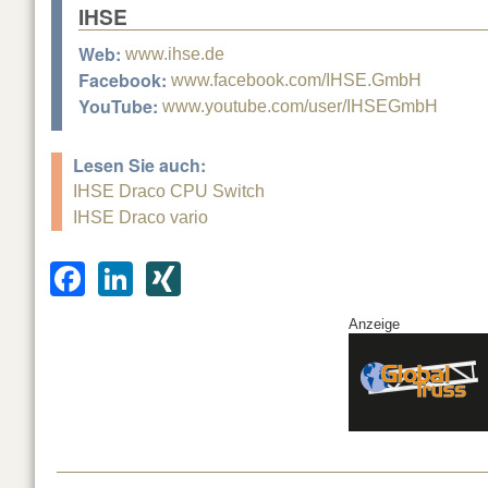
IHSE
Web:
www.ihse.de
Facebook:
www.facebook.com/IHSE.GmbH
YouTube:
www.youtube.com/user/IHSEGmbH
Lesen Sie auch:
IHSE Draco CPU Switch
IHSE Draco vario
F
Li
XI
a
n
N
Anzeige
c
k
G
e
e
b
dI
o
n
o