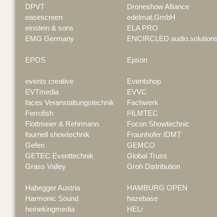
DPVT
Droneshow Alliance
easescreen
edelmat.GmbH
einstein & sons
ELA PRO
EMG Germany
ENCIRCLED audio.solution
EPOS
Epson
events creative
Eventshop
EVTmedia
EVVC
faces Veranstaltungstechnik
Fachwerk
Ferrofish
FILMTEC
Flottmeier & Rehrmann
Focon Showtechnic
fournell showtechnik
Fraunhofer IDMT
Gefen
GEMCO
GETEC Eventtechnik
Global Truss
Grass Valley
Groh Distribution
Habegger Austria
HAMBURG OPEN
Harmonic Sound
hazebase
heinekingmedia
HELi