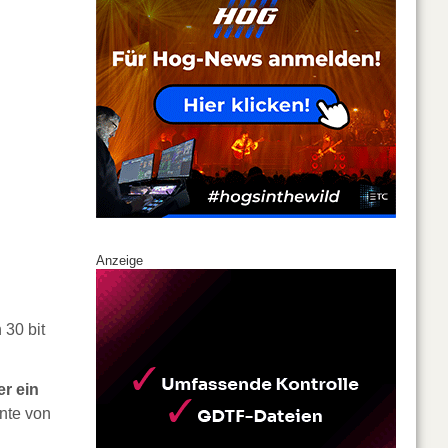
Anzeige
 30 bit
er ein
nte von