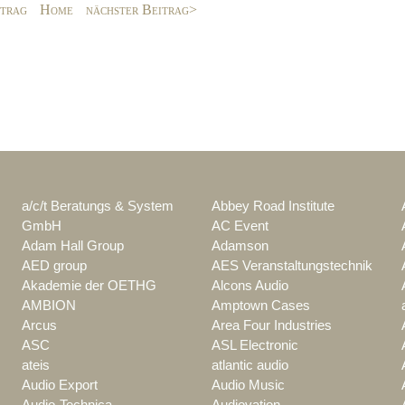
itrag
Home
nächster Beitrag>
a/c/t Beratungs & System
Abbey Road Institute
GmbH
AC Event
Adam Hall Group
Adamson
AED group
AES Veranstaltungstechnik
Akademie der OETHG
Alcons Audio
AMBION
Amptown Cases
Arcus
Area Four Industries
ASC
ASL Electronic
ateis
atlantic audio
Audio Export
Audio Music
Audio-Technica
Audiovation