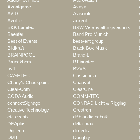
Avantgarde
Avaya
AVID
Avisonik
Avolites
axxent
B&K Lumitec
B&W Veranstaltungstechnik
Baenfer
Band Pro Munich
Best of Events
bestvent group
Bildkraft
Black Box Music
BRAINPOOL
Brand-L
Brunckhorst
BT.innotec
bvft
BVVS
CASETEC
Cassiopeia
Charly's Checkpoint
Chauvet
Clear-Com
ClearOne
CODA Audio
COMM-TEC
connectSignage
CONRAD Licht & Rigging
Creative Technology
Crestron
ctc events
d&b audiotechnik
DEAplus
delta-max
Digitech
dimedis
DMT
Doughty