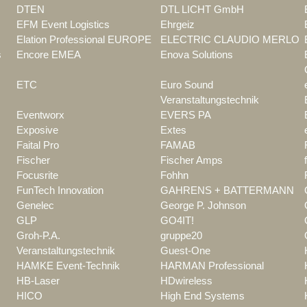
DTEN
DTL LICHT GmbH
EFM Event Logistics
Ehrgeiz
Elation Professional EUROPE
ELECTRIC CLAUDIO MERLO
s
Encore EMEA
Enova Solutions
ETC
Euro Sound
Veranstaltungstechnik
Eventworx
EVERS PA
Exposive
Extes
Faital Pro
FAMAB
Fischer
Fischer Amps
Focusrite
Fohhn
FunTech Innovation
GAHRENS + BATTERMANN
Genelec
George P. Johnson
GLP
GO4IT!
Groh-P.A.
gruppe20
Veranstaltungstechnik
Guest-One
HAMKE Event-Technik
HARMAN Professional
HB-Laser
HDwireless
HICO
High End Systems