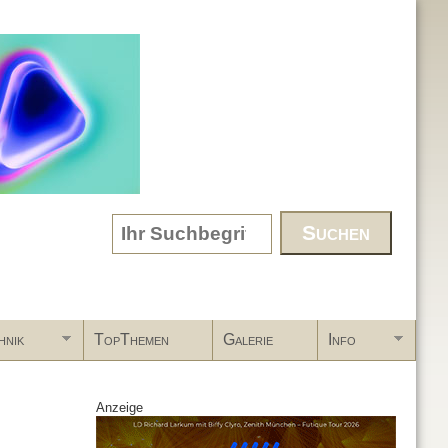
Search form
hnik
TopThemen
Galerie
Info
Anzeige