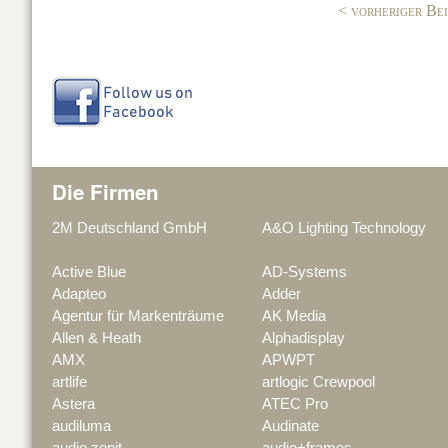
< vorheriger Be
k
Die Firmen
2M Deutschland GmbH
A&O Lighting Technology
Active Blue
AD-Systems
Adapteo
Adder
Agentur für Markenträume
AK Media
Allen & Heath
Alphadisplay
AMX
APWPT
artlife
artlogic Crewpool
Astera
ATEC Pro
audiluma
Audinate
audio zenit
audio+frames