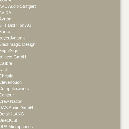
AVE Audio Stuttgart
AVIXA
Ayrton
B+T Bild+Ton AG
Barco
beyerdynamic
Blackmagic Design
BrightSign
btl next GmbH
Calibre
cast
Christie
Clevertouch
Computerworks
Contour
Crew Nation
DAS Audio GmbH
DetailKLANG
DirectOut
DPA Microphones