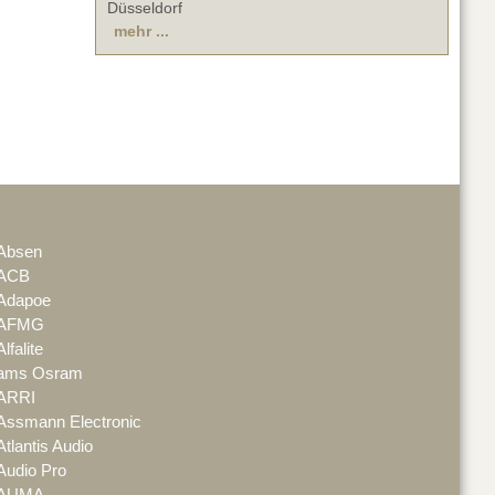
Düsseldorf
mehr ...
Absen
ACB
Adapoe
AFMG
Alfalite
ams Osram
ARRI
Assmann Electronic
Atlantis Audio
Audio Pro
AUMA