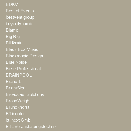
BDKV
Best of Events
bestvent group
beyerdynamic
Biamp
Big Rig
Bildkraft
Black Box Music
Blackmagic Design
Blue Noise
Bose Professional
BRAINPOOL
Brand-L
BrightSign
Broadcast Solutions
BroadWeigh
Brunckhorst
BT.innotec
btl next GmbH
BTL Veranstaltungstechnik