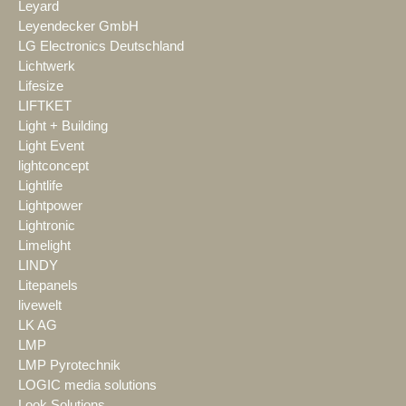
Leyard
Leyendecker GmbH
LG Electronics Deutschland
Lichtwerk
Lifesize
LIFTKET
Light + Building
Light Event
lightconcept
Lightlife
Lightpower
Lightronic
Limelight
LINDY
Litepanels
livewelt
LK AG
LMP
LMP Pyrotechnik
LOGIC media solutions
Look Solutions