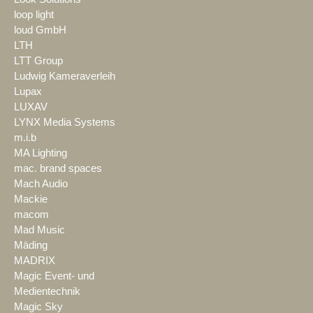
loop light
loud GmbH
LTH
LTT Group
Ludwig Kameraverleih
Lupax
LUXAV
LYNX Media Systems
m.i.b
MA Lighting
mac. brand spaces
Mach Audio
Mackie
macom
Mad Music
Mäding
MADRIX
Magic Event- und
Medientechnik
Magic Sky