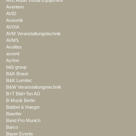
AVE Audio Visual Equipment
Aventem
AVID
Avisonik
AVIXA
AVM Veranstaltungstechnik
AVMS
Avolites
axxent
Ayrton
b&b group
B&K Braun
B&K Lumitec
B&W Veranstaltungstechnik
B+T Bild+Ton AG
B-Musik Berlin
Babbel & Haeger
Baenfer
Band Pro Munich
Barco
Bayer Events