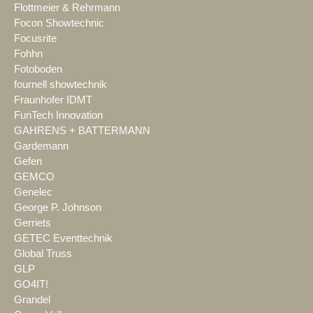
Flottmeier & Rehrmann
Focon Showtechnic
Focusrite
Fohhn
Fotoboden
fournell showtechnik
Fraunhofer IDMT
FunTech Innovation
GAHRENS + BATTERMANN
Gardemann
Gefen
GEMCO
Genelec
George P. Johnson
Gerriets
GETEC Eventtechnik
Global Truss
GLP
GO4IT!
Grandel