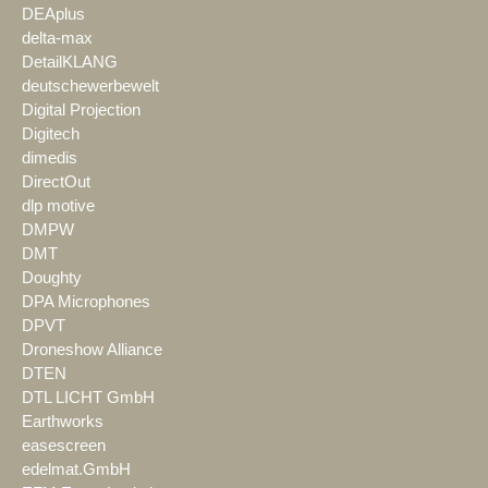
DEAplus
delta-max
DetailKLANG
deutschewerbewelt
Digital Projection
Digitech
dimedis
DirectOut
dlp motive
DMPW
DMT
Doughty
DPA Microphones
DPVT
Droneshow Alliance
DTEN
DTL LICHT GmbH
Earthworks
easescreen
edelmat.GmbH