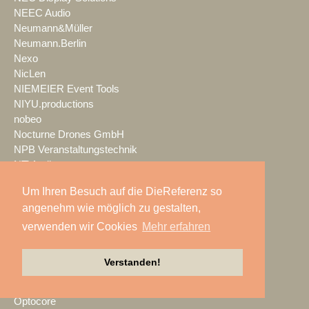
NEEC Audio
Neumann&Müller
Neumann.Berlin
Nexo
NicLen
NIEMEIER Event Tools
NIYU.productions
nobeo
Nocturne Drones GmbH
NPB Veranstaltungstechnik
NTi Audio
NÜSSLI
Um Ihren Besuch auf die DieReferenz so
Oblong Industries
angenehm wie möglich zu gestalten,
Octopus
Oehlbach Kabel
verwenden wir Cookies
Mehr erfahren
OETHG
OKG-AV
Verstanden!
Omron
Optimahl Catering
Optocore