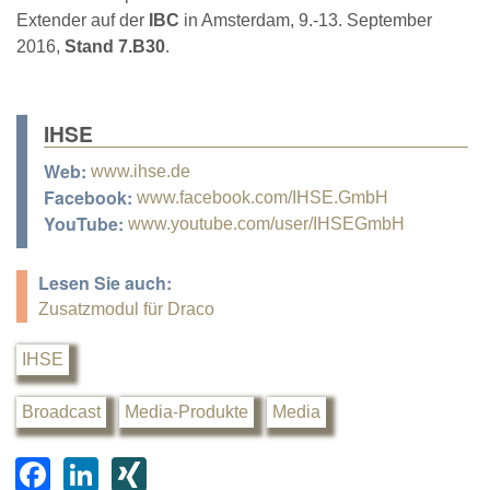
Extender auf der
IBC
in Amsterdam, 9.-13. September
2016,
Stand 7.B30
.
IHSE
Web:
www.ihse.de
Facebook:
www.facebook.com/IHSE.GmbH
YouTube:
www.youtube.com/user/IHSEGmbH
Lesen Sie auch:
Zusatzmodul für Draco
IHSE
Broadcast
Media-Produkte
Media
F
Li
XI