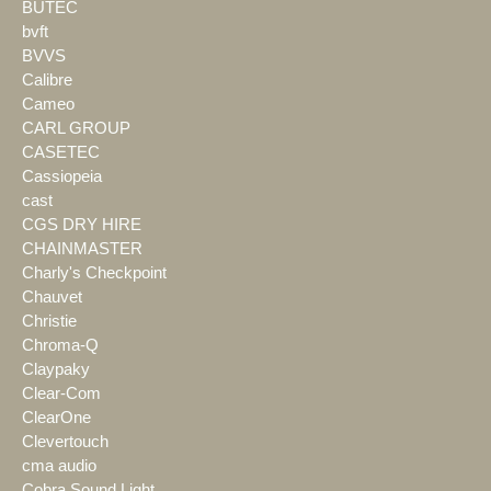
BÜTEC
bvft
BVVS
Calibre
Cameo
CARL GROUP
CASETEC
Cassiopeia
cast
CGS DRY HIRE
CHAINMASTER
Charly's Checkpoint
Chauvet
Christie
Chroma-Q
Claypaky
Clear-Com
ClearOne
Clevertouch
cma audio
Cobra Sound Light