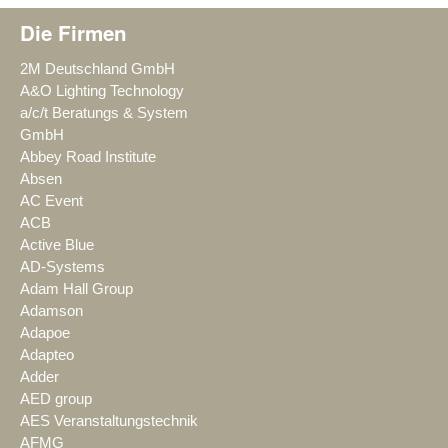
Die Firmen
2M Deutschland GmbH
A&O Lighting Technology
a/c/t Beratungs & System
GmbH
Abbey Road Institute
Absen
AC Event
ACB
Active Blue
AD-Systems
Adam Hall Group
Adamson
Adapoe
Adapteo
Adder
AED group
AES Veranstaltungstechnik
AFMG