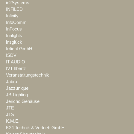
in2Systems
INFiLED
Infinity
InfoComm
InFocus
Innlights
insglück
Irrlicht GmbH
ISDV
IT AUDIO
IVT Ilbertz
Veranstaltungstechnik
Jabra
Jazzunique
JB-Lighting
Jericho Gehäuse
JTE
JTS
K.M.E.
K24 Technik & Vertrieb GmbH