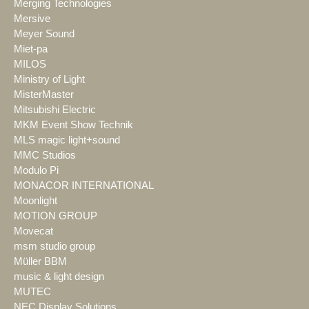
Merging Technologies
Mersive
Meyer Sound
Miet-pa
MILOS
Ministry of Light
MisterMaster
Mitsubishi Electric
MKM Event Show Technik
MLS magic light+sound
MMC Studios
Modulo Pi
MONACOR INTERNATIONAL
Moonlight
MOTION GROUP
Movecat
msm studio group
Müller BBM
music & light design
MUTEC
NEC Display Solutions