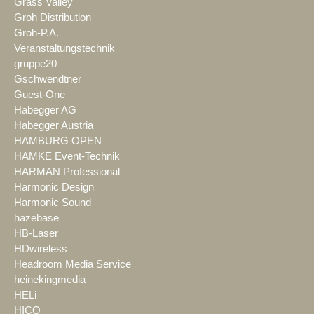
Grass Valley
Groh Distribution
Groh-P.A.
Veranstaltungstechnik
gruppe20
Gschwendtner
Guest-One
Habegger AG
Habegger Austria
HAMBURG OPEN
HAMKE Event-Technik
HARMAN Professional
Harmonic Design
Harmonic Sound
hazebase
HB-Laser
HDwireless
Headroom Media Service
heinekingmedia
HELi
HICO