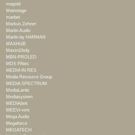
magnid
Mainstage
marbet
Markus Zehner
Martin Audio
Martin by HARMAN
MAXHUB
Maxin10sity
MBN-PROLED
MDS PAtec
MEDIA IN RES
Media Resource Group
MEDIA SPECTRUM
MediaLantic
Mediasystem
MEDIA|tek
MEEVI-rent
Mega Audio
Megaforce
MEGATECH