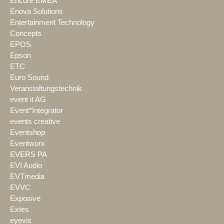
Encore EMEA
Enova Solutions
Entertainment Technology
Concepts
EPOS
Epson
ETC
Euro Sound
Veranstaltungstechnik
event it AG
Event*Integrator
events creative
Eventshop
Eventworx
EVERS PA
EVI Audio
EVTmedia
EVVC
Exposive
Extes
eyevis