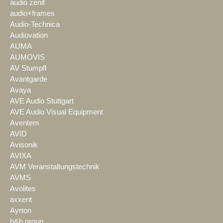
audio zenit
audio+frames
Audio-Technica
Audiovation
AUMA
AUMOVIS
AV Stumpfl
Avantgarde
Avaya
AVE Audio Stuttgart
AVE Audio Visual Equipment
Aventem
AVID
Avisonik
AVIXA
AVM Veranstaltungstechnik
AVMS
Avolites
axxent
Ayrton
b&b group