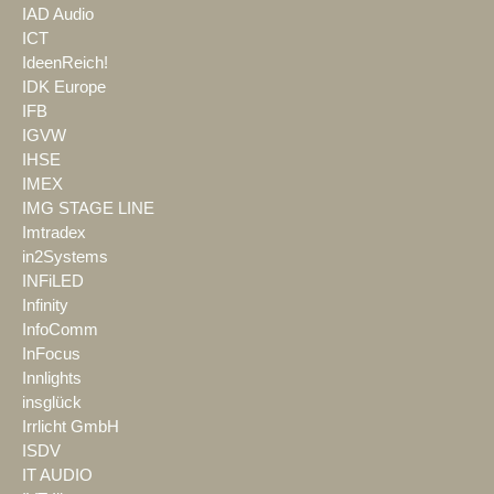
IAD Audio
ICT
IdeenReich!
IDK Europe
IFB
IGVW
IHSE
IMEX
IMG STAGE LINE
Imtradex
in2Systems
INFiLED
Infinity
InfoComm
InFocus
Innlights
insglück
Irrlicht GmbH
ISDV
IT AUDIO