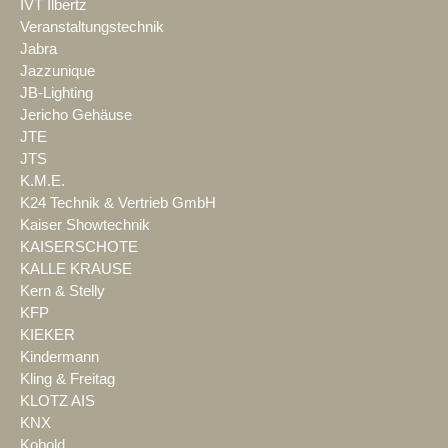
IVT Ilbertz
Veranstaltungstechnik
Jabra
Jazzunique
JB-Lighting
Jericho Gehäuse
JTE
JTS
K.M.E.
K24 Technik & Vertrieb GmbH
Kaiser Showtechnik
KAISERSCHOTE
KALLE KRAUSE
Kern & Stelly
KFP
KIEKER
Kindermann
Kling & Freitag
KLOTZ AIS
KNX
Kobold