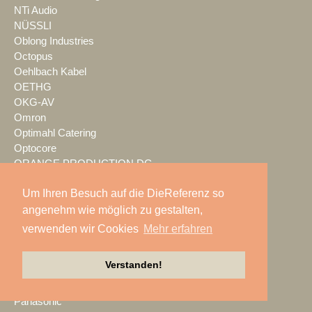
NTi Audio
NÜSSLI
Oblong Industries
Octopus
Oehlbach Kabel
OETHG
OKG-AV
Omron
Optimahl Catering
Optocore
ORANGE PRODUCTION DG
OS-VT
Um Ihren Besuch auf die DieReferenz so
Otto Events
angenehm wie möglich zu gestalten,
P2 Veranstaltungstechnik
PA-Line
verwenden wir Cookies
Mehr erfahren
Palmer
PAM/events
Verstanden!
Pan Acoustics
pan-pro
Panasonic