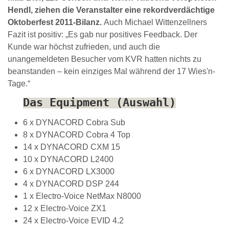
Hendl, ziehen die Veranstalter eine rekordverdächtige
Oktoberfest 2011-Bilanz.
Auch Michael Wittenzellners
Fazit ist positiv: „Es gab nur positives Feedback. Der
Kunde war höchst zufrieden, und auch die
unangemeldeten Besucher vom KVR hatten nichts zu
beanstanden – kein einziges Mal während der 17 Wies'n-
Tage.“
Das Equipment (Auswahl)
6 x DYNACORD Cobra Sub
8 x DYNACORD Cobra 4 Top
14 x DYNACORD CXM 15
10 x DYNACORD L2400
6 x DYNACORD LX3000
4 x DYNACORD DSP 244
1 x Electro-Voice NetMax N8000
12 x Electro-Voice ZX1
24 x Electro-Voice EVID 4.2