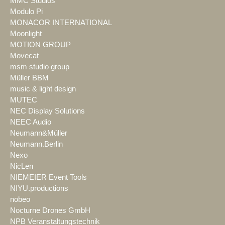
MMC Studios
Modulo Pi
MONACOR INTERNATIONAL
Moonlight
MOTION GROUP
Movecat
msm studio group
Müller BBM
music & light design
MUTEC
NEC Display Solutions
NEEC Audio
Neumann&Müller
Neumann.Berlin
Nexo
NicLen
NIEMEIER Event Tools
NIYU.productions
nobeo
Nocturne Drones GmbH
NPB Veranstaltungstechnik