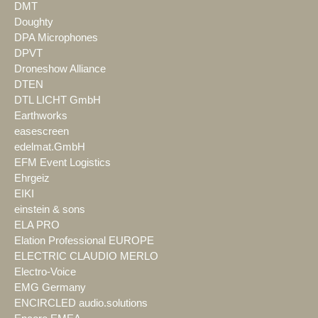
DMT
Doughty
DPA Microphones
DPVT
Droneshow Alliance
DTEN
DTL LICHT GmbH
Earthworks
easescreen
edelmat.GmbH
EFM Event Logistics
Ehrgeiz
EIKI
einstein & sons
ELA PRO
Elation Professional EUROPE
ELECTRIC CLAUDIO MERLO
Electro-Voice
EMG Germany
ENCIRCLED audio.solutions