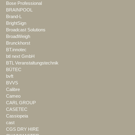
Bose Professional
BRAINPOOL
Brand-L
BrightSign
Broadcast Solutions
BroadWeigh
Brunckhorst
BT.innotec
btl next GmbH
BTL Veranstaltungstechnik
BÜTEC
bvft
BVVS
Calibre
Cameo
CARL GROUP
CASETEC
Cassiopeia
cast
CGS DRY HIRE