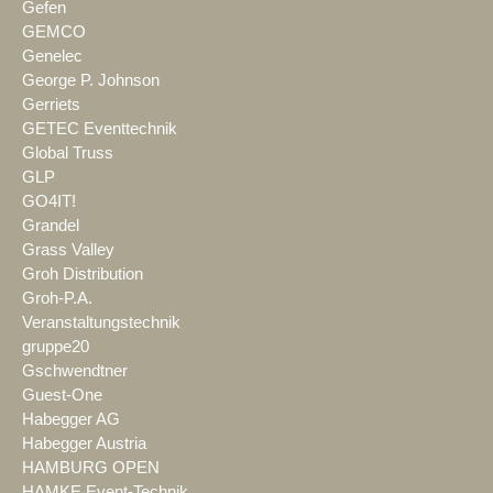
Gefen
GEMCO
Genelec
George P. Johnson
Gerriets
GETEC Eventtechnik
Global Truss
GLP
GO4IT!
Grandel
Grass Valley
Groh Distribution
Groh-P.A.
Veranstaltungstechnik
gruppe20
Gschwendtner
Guest-One
Habegger AG
Habegger Austria
HAMBURG OPEN
HAMKE Event-Technik