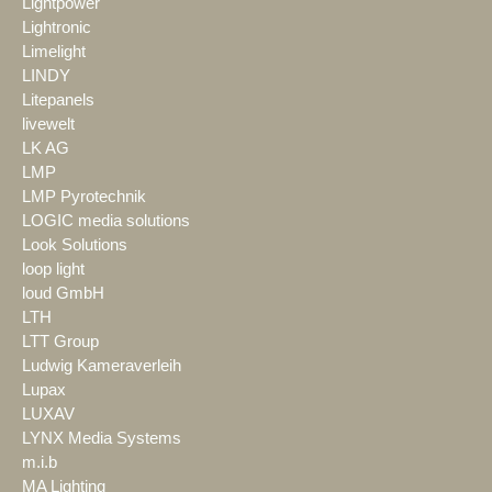
Lightpower
Lightronic
Limelight
LINDY
Litepanels
livewelt
LK AG
LMP
LMP Pyrotechnik
LOGIC media solutions
Look Solutions
loop light
loud GmbH
LTH
LTT Group
Ludwig Kameraverleih
Lupax
LUXAV
LYNX Media Systems
m.i.b
MA Lighting