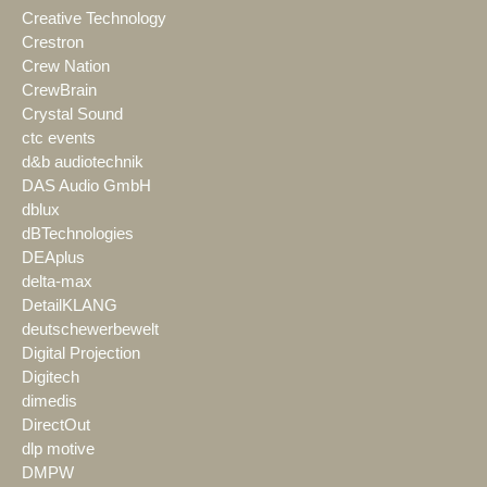
Creative Technology
Crestron
Crew Nation
CrewBrain
Crystal Sound
ctc events
d&b audiotechnik
DAS Audio GmbH
dblux
dBTechnologies
DEAplus
delta-max
DetailKLANG
deutschewerbewelt
Digital Projection
Digitech
dimedis
DirectOut
dlp motive
DMPW