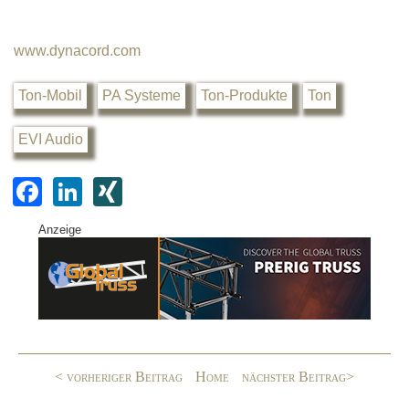
www.dynacord.com
Ton-Mobil
PA Systeme
Ton-Produkte
Ton
EVI Audio
F
Li
XI
a
n
N
Anzeige
c
k
G
e
e
b
dI
o
n
o
< vorheriger Beitrag
Home
nächster Beitrag>
k