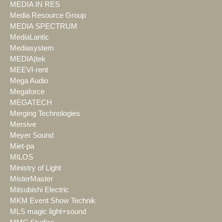
MEDIA IN RES
Media Resource Group
MEDIA SPECTRUM
MediaLantic
Mediasystem
MEDIA|tek
MEEVI-rent
Mega Audio
Megaforce
MEGATECH
Merging Technologies
Mersive
Meyer Sound
Miet-pa
MILOS
Ministry of Light
MisterMaster
Mitsubishi Electric
MKM Event Show Technik
MLS magic light+sound