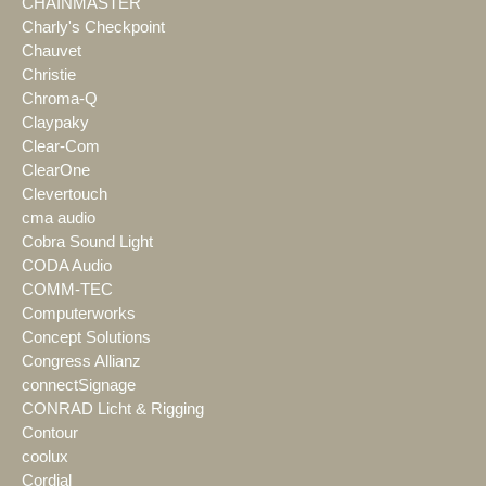
CHAINMASTER
Charly's Checkpoint
Chauvet
Christie
Chroma-Q
Claypaky
Clear-Com
ClearOne
Clevertouch
cma audio
Cobra Sound Light
CODA Audio
COMM-TEC
Computerworks
Concept Solutions
Congress Allianz
connectSignage
CONRAD Licht & Rigging
Contour
coolux
Cordial