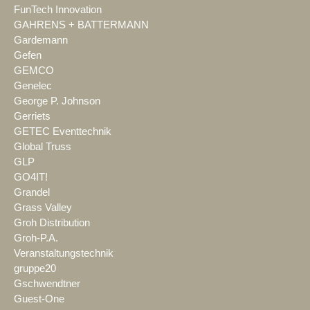
FunTech Innovation
GAHRENS + BATTERMANN
Gardemann
Gefen
GEMCO
Genelec
George P. Johnson
Gerriets
GETEC Eventtechnik
Global Truss
GLP
GO4IT!
Grandel
Grass Valley
Groh Distribution
Groh-P.A.
Veranstaltungstechnik
gruppe20
Gschwendtner
Guest-One