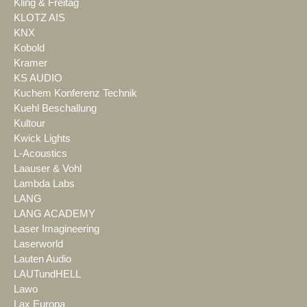
Kling & Freitag
KLOTZ AIS
KNX
Kobold
Kramer
KS AUDIO
Kuchem Konferenz Technik
Kuehl Beschallung
Kultour
Kwick Lights
L-Acoustics
Laauser & Vohl
Lambda Labs
LANG
LANG ACADEMY
Laser Imagineering
Laserworld
Lauten Audio
LAUTundHELL
Lawo
Lax Europa