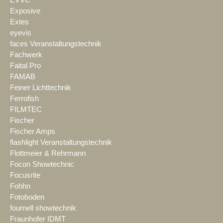
Exposive
Extes
eyevis
faces Veranstaltungstechnik
Fachwerk
Faital Pro
FAMAB
Feiner Lichttechnik
Ferrofish
FILMTEC
Fischer
Fischer Amps
flashlight Veranstaltungstechnik
Flottmeier & Rehrmann
Focon Showtechnic
Focusrite
Fohhn
Fotoboden
fournell showtechnik
Fraunhofer IDMT