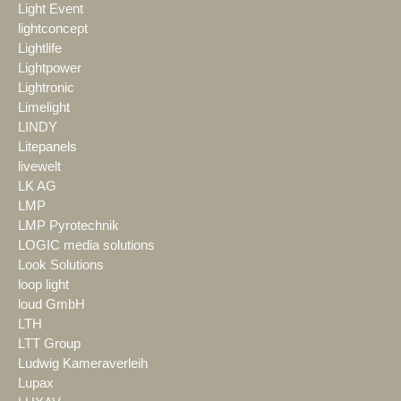
Light Event
lightconcept
Lightlife
Lightpower
Lightronic
Limelight
LINDY
Litepanels
livewelt
LK AG
LMP
LMP Pyrotechnik
LOGIC media solutions
Look Solutions
loop light
loud GmbH
LTH
LTT Group
Ludwig Kameraverleih
Lupax