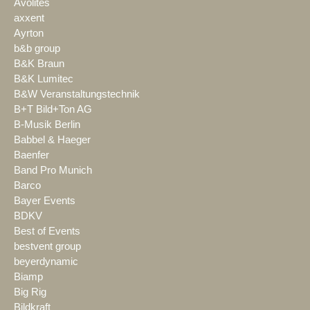
Avolites
axxent
Ayrton
b&b group
B&K Braun
B&K Lumitec
B&W Veranstaltungstechnik
B+T Bild+Ton AG
B-Musik Berlin
Babbel & Haeger
Baenfer
Band Pro Munich
Barco
Bayer Events
BDKV
Best of Events
bestvent group
beyerdynamic
Biamp
Big Rig
Bildkraft