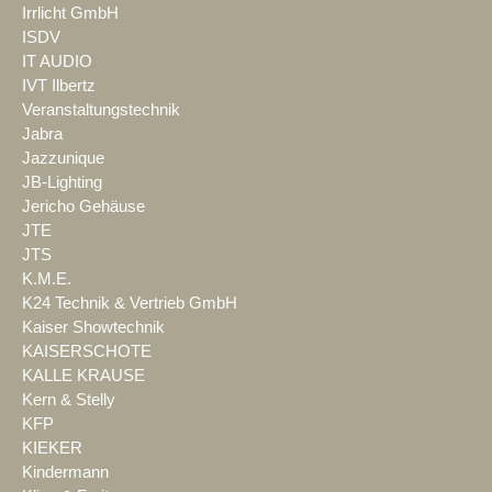
Irrlicht GmbH
ISDV
IT AUDIO
IVT Ilbertz
Veranstaltungstechnik
Jabra
Jazzunique
JB-Lighting
Jericho Gehäuse
JTE
JTS
K.M.E.
K24 Technik & Vertrieb GmbH
Kaiser Showtechnik
KAISERSCHOTE
KALLE KRAUSE
Kern & Stelly
KFP
KIEKER
Kindermann