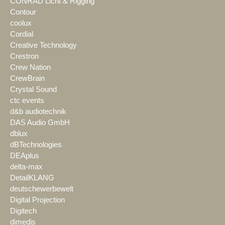
CONRAD Licht & Rigging
Contour
coolux
Cordial
Creative Technology
Crestron
Crew Nation
CrewBrain
Crystal Sound
ctc events
d&b audiotechnik
DAS Audio GmbH
dblux
dBTechnologies
DEAplus
delta-max
DetailKLANG
deutschewerbewelt
Digital Projection
Digitech
dimedis