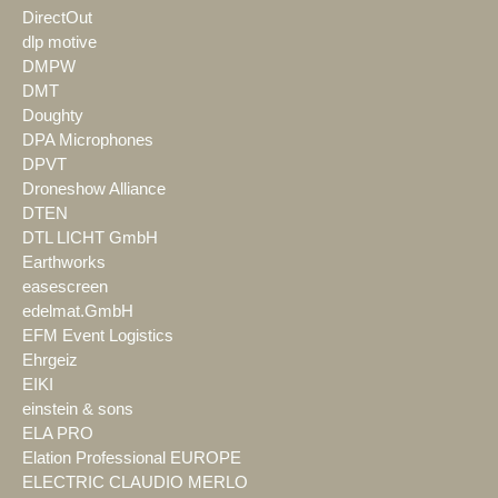
DirectOut
dlp motive
DMPW
DMT
Doughty
DPA Microphones
DPVT
Droneshow Alliance
DTEN
DTL LICHT GmbH
Earthworks
easescreen
edelmat.GmbH
EFM Event Logistics
Ehrgeiz
EIKI
einstein & sons
ELA PRO
Elation Professional EUROPE
ELECTRIC CLAUDIO MERLO