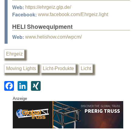
Web:
https://ehrgeiz.glp.de/
Facebook:
www.facebook.com/Ehrgeiz.light
HELI Showequipment
Web:
www.helishow.com/wpcm/
Ehrgeiz
Moving Lights
Licht-Produkte
Licht
F
Li
XI
a
n
N
Anzeige
c
k
G
e
e
b
dI
o
n