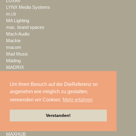
LUXAV
LYNX Media Systems
m.i.b
MA Lighting
mac. brand spaces
Mach Audio
Mackie
macom
Mad Music
Mäding
MADRIX
Magic Event- und
Medientechnik
Um Ihren Besuch auf die DieReferenz so
Magic Sky
angenehm wie möglich zu gestalten,
magnid
verwenden wir Cookies
Mehr erfahren
Mainstage
marbet
Markus Zehner
Verstanden!
Martin Audio
Martin by HARMAN
MAXHUB