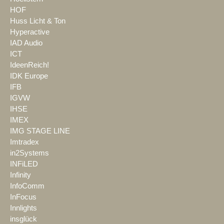
HOF
Huss Licht & Ton
Hyperactive
IAD Audio
ICT
IdeenReich!
IDK Europe
IFB
IGVW
IHSE
IMEX
IMG STAGE LINE
Imtradex
in2Systems
INFiLED
Infinity
InfoComm
InFocus
Innlights
insglück