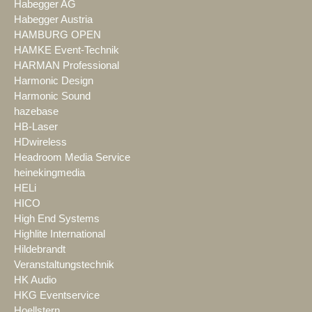
Habegger AG
Habegger Austria
HAMBURG OPEN
HAMKE Event-Technik
HARMAN Professional
Harmonic Design
Harmonic Sound
hazebase
HB-Laser
HDwireless
Headroom Media Service
heinekingmedia
HELi
HICO
High End Systems
Highlite International
Hildebrandt
Veranstaltungstechnik
HK Audio
HKG Eventservice
Hoellstern