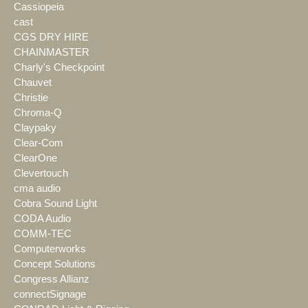
Cassiopeia
cast
CGS DRY HIRE
CHAINMASTER
Charly's Checkpoint
Chauvet
Christie
Chroma-Q
Claypaky
Clear-Com
ClearOne
Clevertouch
cma audio
Cobra Sound Light
CODA Audio
COMM-TEC
Computerworks
Concept Solutions
Congress Allianz
connectSignage