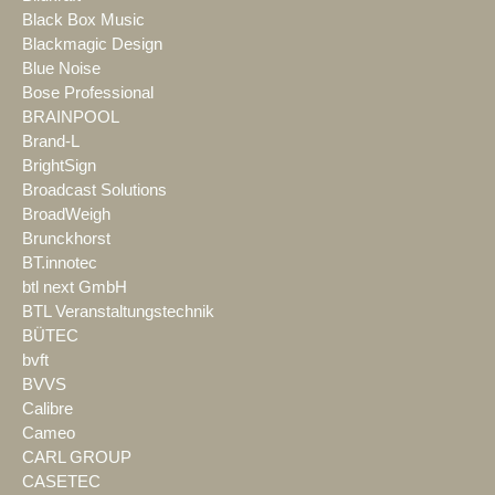
Black Box Music
Blackmagic Design
Blue Noise
Bose Professional
BRAINPOOL
Brand-L
BrightSign
Broadcast Solutions
BroadWeigh
Brunckhorst
BT.innotec
btl next GmbH
BTL Veranstaltungstechnik
BÜTEC
bvft
BVVS
Calibre
Cameo
CARL GROUP
CASETEC