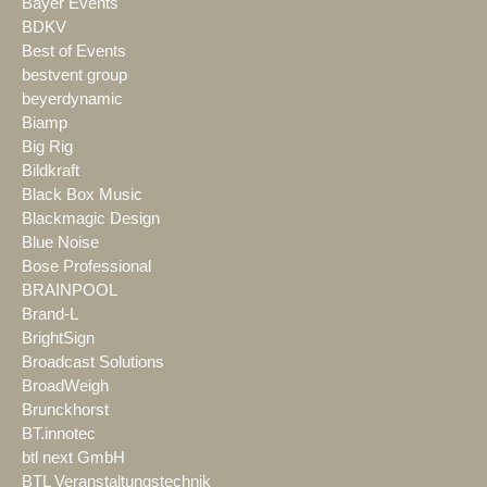
Bayer Events
BDKV
Best of Events
bestvent group
beyerdynamic
Biamp
Big Rig
Bildkraft
Black Box Music
Blackmagic Design
Blue Noise
Bose Professional
BRAINPOOL
Brand-L
BrightSign
Broadcast Solutions
BroadWeigh
Brunckhorst
BT.innotec
btl next GmbH
BTL Veranstaltungstechnik