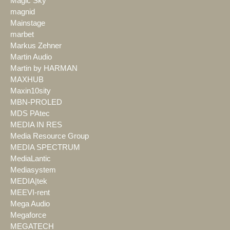
Magic Sky
magnid
Mainstage
marbet
Markus Zehner
Martin Audio
Martin by HARMAN
MAXHUB
Maxin10sity
MBN-PROLED
MDS PAtec
MEDIA IN RES
Media Resource Group
MEDIA SPECTRUM
MediaLantic
Mediasystem
MEDIA|tek
MEEVI-rent
Mega Audio
Megaforce
MEGATECH