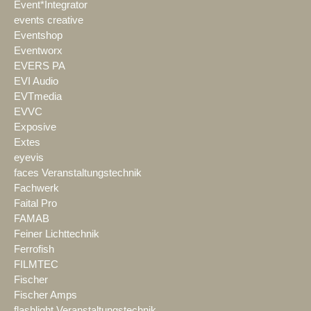
Event*Integrator
events creative
Eventshop
Eventworx
EVERS PA
EVI Audio
EVTmedia
EVVC
Exposive
Extes
eyevis
faces Veranstaltungstechnik
Fachwerk
Faital Pro
FAMAB
Feiner Lichttechnik
Ferrofish
FILMTEC
Fischer
Fischer Amps
flashlight Veranstaltungstechnik