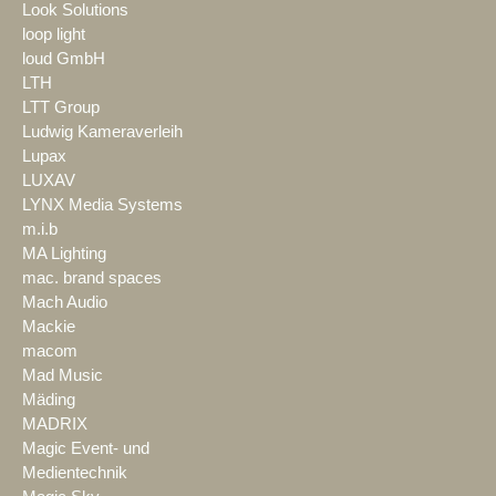
Look Solutions
loop light
loud GmbH
LTH
LTT Group
Ludwig Kameraverleih
Lupax
LUXAV
LYNX Media Systems
m.i.b
MA Lighting
mac. brand spaces
Mach Audio
Mackie
macom
Mad Music
Mäding
MADRIX
Magic Event- und
Medientechnik