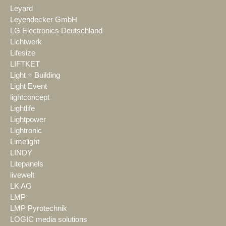
Leyard
Leyendecker GmbH
LG Electronics Deutschland
Lichtwerk
Lifesize
LIFTKET
Light + Building
Light Event
lightconcept
Lightlife
Lightpower
Lightronic
Limelight
LINDY
Litepanels
livewelt
LK AG
LMP
LMP Pyrotechnik
LOGIC media solutions