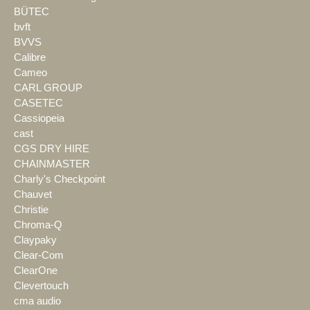
BÜTEC
bvft
BVVS
Calibre
Cameo
CARL GROUP
CASETEC
Cassiopeia
cast
CGS DRY HIRE
CHAINMASTER
Charly's Checkpoint
Chauvet
Christie
Chroma-Q
Claypaky
Clear-Com
ClearOne
Clevertouch
cma audio