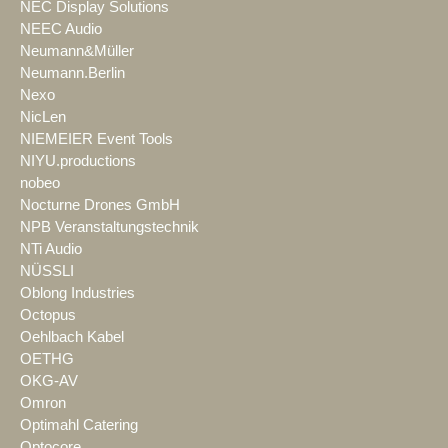
NEC Display Solutions
NEEC Audio
Neumann&Müller
Neumann.Berlin
Nexo
NicLen
NIEMEIER Event Tools
NIYU.productions
nobeo
Nocturne Drones GmbH
NPB Veranstaltungstechnik
NTi Audio
NÜSSLI
Oblong Industries
Octopus
Oehlbach Kabel
OETHG
OKG-AV
Omron
Optimahl Catering
Optocore