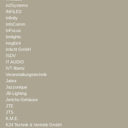
in2Systems
INFiLED
Infinity
InfoComm
InFocus
Innlights
insglück
Irrlicht GmbH
ISDV
IT AUDIO
IVT Ilbertz
Veranstaltungstechnik
Jabra
Jazzunique
JB-Lighting
Jericho Gehäuse
JTE
JTS
K.M.E.
K24 Technik & Vertrieb GmbH