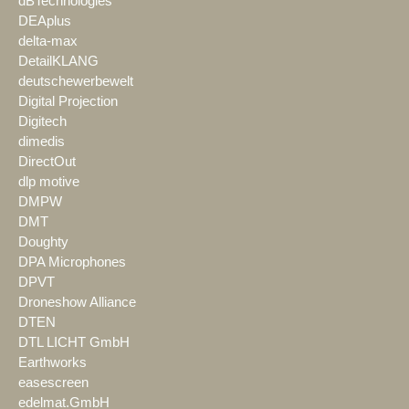
dBTechnologies
DEAplus
delta-max
DetailKLANG
deutschewerbewelt
Digital Projection
Digitech
dimedis
DirectOut
dlp motive
DMPW
DMT
Doughty
DPA Microphones
DPVT
Droneshow Alliance
DTEN
DTL LICHT GmbH
Earthworks
easescreen
edelmat.GmbH