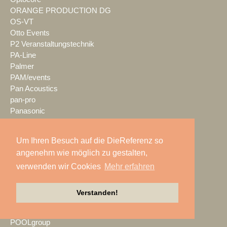
ORANGE PRODUCTION DG
OS-VT
Otto Events
P2 Veranstaltungstechnik
PA-Line
Palmer
PAM/events
Pan Acoustics
pan-pro
Panasonic
Party Rent
Partylöwe
Um Ihren Besuch auf die DieReferenz so
Peerless-AV
angenehm wie möglich zu gestalten,
perfect sound
verwenden wir Cookies
Mehr erfahren
Pico Interactive
PIK AG
PK Sound
Verstanden!
PlexusAV
Point Source Audio
POOLgroup