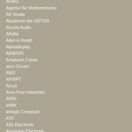
AFMG
Agentur für Markenträume
AK Media
Akademie der OETHG
Alcons Audio
Alfalite
Allen & Heath
Alphadisplay
AMBION
Amptown Cases
ams Osram
AMX
APWPT
Arcus
Area Four Industries
ARRI
artlife
artlogic Crewpool
ASC
ASL Electronic
Assmann Electronic