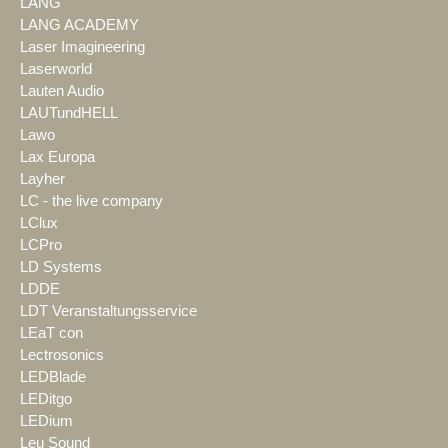
LANG
LANG ACADEMY
Laser Imagineering
Laserworld
Lauten Audio
LAUTundHELL
Lawo
Lax Europa
Layher
LC - the live company
LClux
LCPro
LD Systems
LDDE
LDT Veranstaltungsservice
LEaT con
Lectrosonics
LEDBlade
LEDitgo
LEDium
Leu Sound