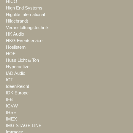
HICO
High End Systems
Highlite International
Hildebrandt
Veranstaltungstechnik
HK Audio
HKG Eventservice
Hoellstern
HOF
Huss Licht & Ton
Hyperactive
IAD Audio
ICT
IdeenReich!
IDK Europe
IFB
IGVW
IHSE
IMEX
IMG STAGE LINE
Imtradex