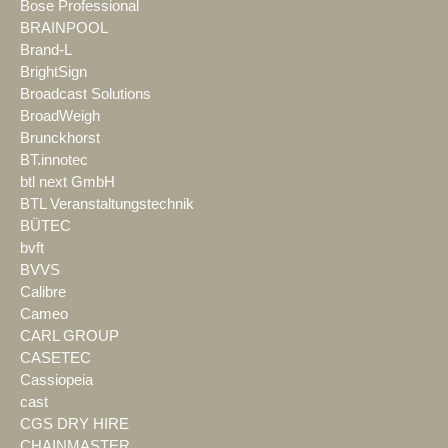
Bose Professional
BRAINPOOL
Brand-L
BrightSign
Broadcast Solutions
BroadWeigh
Brunckhorst
BT.innotec
btl next GmbH
BTL Veranstaltungstechnik
BÜTEC
bvft
BVVS
Calibre
Cameo
CARL GROUP
CASETEC
Cassiopeia
cast
CGS DRY HIRE
CHAINMASTER