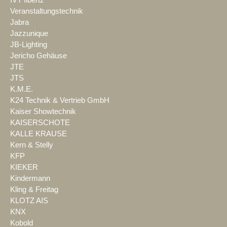
IVT Ilbertz
Veranstaltungstechnik
Jabra
Jazzunique
JB-Lighting
Jericho Gehäuse
JTE
JTS
K.M.E.
K24 Technik & Vertrieb GmbH
Kaiser Showtechnik
KAISERSCHOTE
KALLE KRAUSE
Kern & Stelly
KFP
KIEKER
Kindermann
Kling & Freitag
KLOTZ AIS
KNX
Kobold