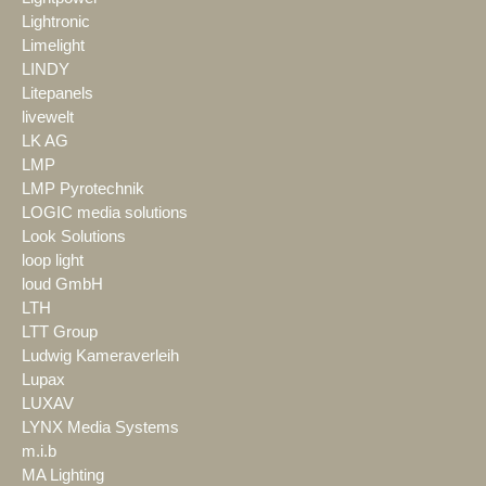
Lightronic
Limelight
LINDY
Litepanels
livewelt
LK AG
LMP
LMP Pyrotechnik
LOGIC media solutions
Look Solutions
loop light
loud GmbH
LTH
LTT Group
Ludwig Kameraverleih
Lupax
LUXAV
LYNX Media Systems
m.i.b
MA Lighting