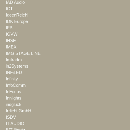
IAD Audio
ICT
IdeenReich!
IDK Europe
IFB
IGVW
IHSE
IMEX
IMG STAGE LINE
Imtradex
in2Systems
INFiLED
Infinity
InfoComm
InFocus
Innlights
insglück
Irrlicht GmbH
ISDV
IT AUDIO