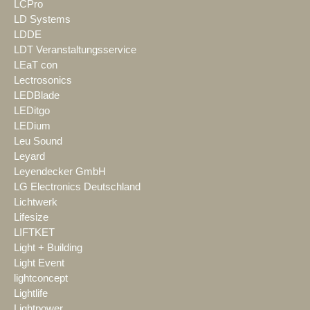
LCPro
LD Systems
LDDE
LDT Veranstaltungsservice
LEaT con
Lectrosonics
LEDBlade
LEDitgo
LEDium
Leu Sound
Leyard
Leyendecker GmbH
LG Electronics Deutschland
Lichtwerk
Lifesize
LIFTKET
Light + Building
Light Event
lightconcept
Lightlife
Lightpower