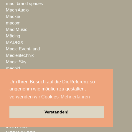
mac. brand spaces
Mach Audio
Mackie
macom
Mad Music
Mäding
MADRIX
Magic Event- und
Medientechnik
Magic Sky
magnid
Mainstage
marbet
Um Ihren Besuch auf die DieReferenz so
Markus Zehner
angenehm wie möglich zu gestalten,
Martin Audio
verwenden wir Cookies
Mehr erfahren
Martin by HARMAN
MAXHUB
Verstanden!
Maxin10sity
MBN-PROLED
MDS PAtec