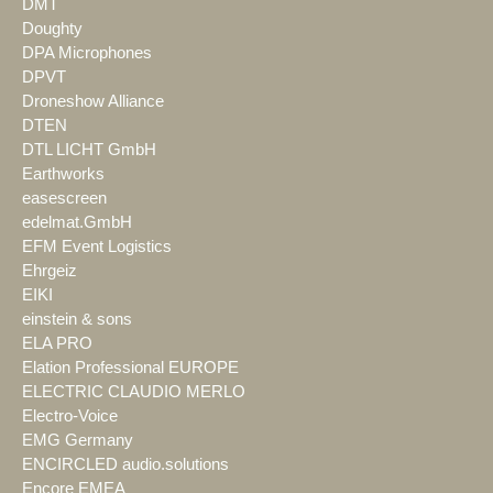
DMT
Doughty
DPA Microphones
DPVT
Droneshow Alliance
DTEN
DTL LICHT GmbH
Earthworks
easescreen
edelmat.GmbH
EFM Event Logistics
Ehrgeiz
EIKI
einstein & sons
ELA PRO
Elation Professional EUROPE
ELECTRIC CLAUDIO MERLO
Electro-Voice
EMG Germany
ENCIRCLED audio.solutions
Encore EMEA