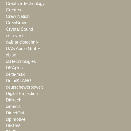
Creative Technology
Crestron
Crew Nation
CrewBrain
Crystal Sound
ctc events
d&b audiotechnik
DAS Audio GmbH
dblux
dBTechnologies
DEAplus
delta-max
DetailKLANG
deutschewerbewelt
Digital Projection
Digitech
dimedis
DirectOut
dlp motive
DMPW