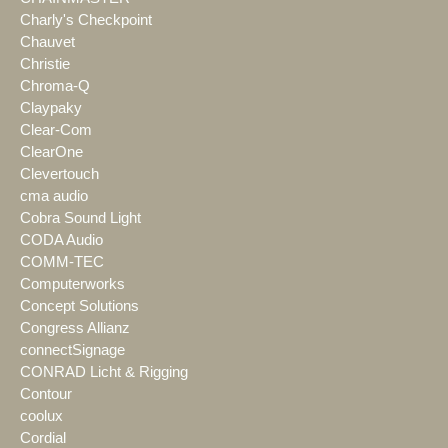
Charly's Checkpoint
Chauvet
Christie
Chroma-Q
Claypaky
Clear-Com
ClearOne
Clevertouch
cma audio
Cobra Sound Light
CODA Audio
COMM-TEC
Computerworks
Concept Solutions
Congress Allianz
connectSignage
CONRAD Licht & Rigging
Contour
coolux
Cordial