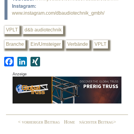
Instagram:
www.instagram.com/dbaudiotechnik_gmbh/
VPLT
d&b audiotechnik
Branche
Ein/Umsteiger
Verbände
VPLT
F
Li
XI
a
n
N
Anzeige
c
k
G
e
e
b
dI
o
n
o
< vorheriger Beitrag
Home
nächster Beitrag>
k