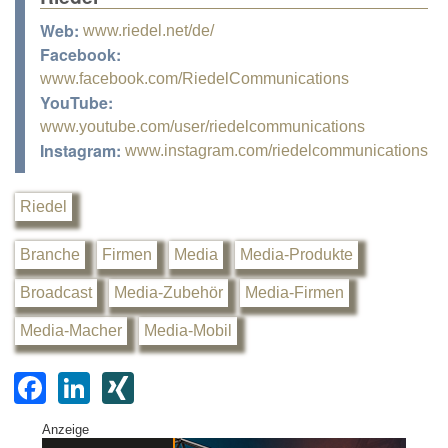
Web:
www.riedel.net/de/
Facebook:
www.facebook.com/RiedelCommunications
YouTube:
www.youtube.com/user/riedelcommunications
Instagram:
www.instagram.com/riedelcommunications
Riedel
Branche
Firmen
Media
Media-Produkte
Broadcast
Media-Zubehör
Media-Firmen
Media-Macher
Media-Mobil
F
Li
XI
a
n
N
Anzeige