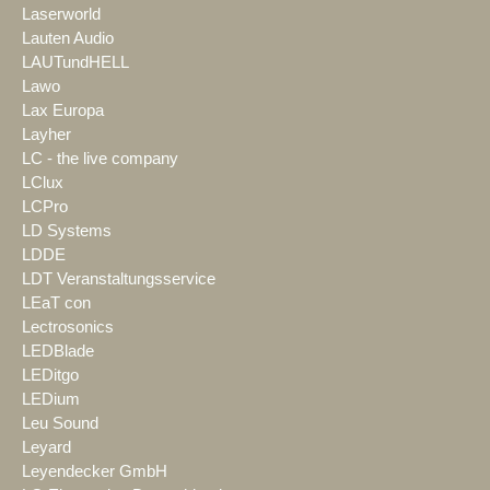
Laserworld
Lauten Audio
LAUTundHELL
Lawo
Lax Europa
Layher
LC - the live company
LClux
LCPro
LD Systems
LDDE
LDT Veranstaltungsservice
LEaT con
Lectrosonics
LEDBlade
LEDitgo
LEDium
Leu Sound
Leyard
Leyendecker GmbH