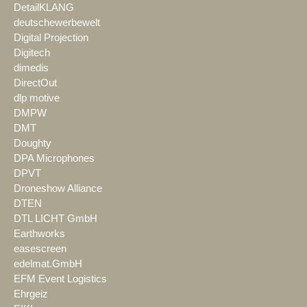
DetailKLANG
deutschewerbewelt
Digital Projection
Digitech
dimedis
DirectOut
dlp motive
DMPW
DMT
Doughty
DPA Microphones
DPVT
Droneshow Alliance
DTEN
DTL LICHT GmbH
Earthworks
easescreen
edelmat.GmbH
EFM Event Logistics
Ehrgeiz