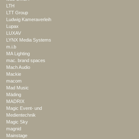
LTH
LTT Group
Ludwig Kameraverleih
Lupax
LUXAV
LYNX Media Systems
m.i.b
MA Lighting
mac. brand spaces
Mach Audio
Mackie
macom
Mad Music
Mäding
MADRIX
Magic Event- und
Medientechnik
Magic Sky
magnid
Mainstage