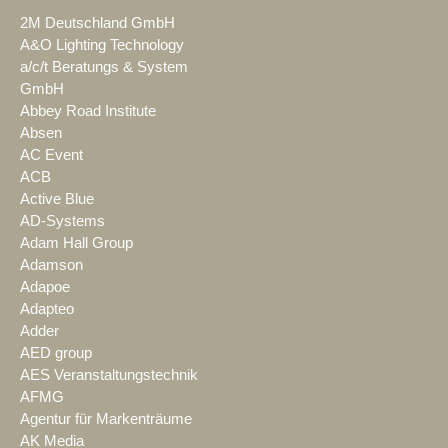
2M Deutschland GmbH
A&O Lighting Technology
a/c/t Beratungs & System
GmbH
Abbey Road Institute
Absen
AC Event
ACB
Active Blue
AD-Systems
Adam Hall Group
Adamson
Adapoe
Adapteo
Adder
AED group
AES Veranstaltungstechnik
AFMG
Agentur für Markenträume
AK Media