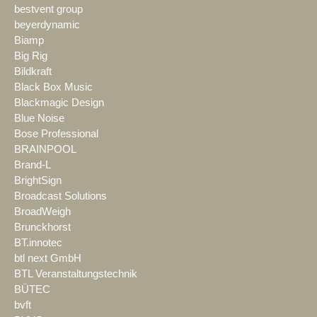
bestvent group
beyerdynamic
Biamp
Big Rig
Bildkraft
Black Box Music
Blackmagic Design
Blue Noise
Bose Professional
BRAINPOOL
Brand-L
BrightSign
Broadcast Solutions
BroadWeigh
Brunckhorst
BT.innotec
btl next GmbH
BTL Veranstaltungstechnik
BÜTEC
bvft