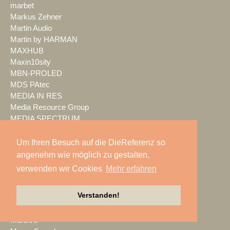
marbet
Markus Zehner
Martin Audio
Martin by HARMAN
MAXHUB
Maxin10sity
MBN-PROLED
MDS PAtec
MEDIA IN RES
Media Resource Group
MEDIA SPECTRUM
MediaLantic
Mediasystem
Um Ihren Besuch auf die DieReferenz so
MEDIA|tek
angenehm wie möglich zu gestalten,
MEEVI-rent
verwenden wir Cookies
Mehr erfahren
Mega Audio
Megaforce
Verstanden!
MEGATECH
Merging Technologies
Mersive