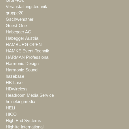
Groh-P.A.
Veranstaltungstechnik
gruppe20
Gschwendtner
Guest-One
Habegger AG
Habegger Austria
HAMBURG OPEN
HAMKE Event-Technik
HARMAN Professional
Harmonic Design
Harmonic Sound
hazebase
HB-Laser
HDwireless
Headroom Media Service
heinekingmedia
HELi
HICO
High End Systems
Highlite International