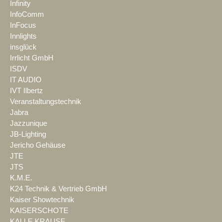
Infinity
InfoComm
InFocus
Innlights
insglück
Irrlicht GmbH
ISDV
IT AUDIO
IVT Ilbertz
Veranstaltungstechnik
Jabra
Jazzunique
JB-Lighting
Jericho Gehäuse
JTE
JTS
K.M.E.
K24 Technik & Vertrieb GmbH
Kaiser Showtechnik
KAISERSCHOTE
KALLE KRAUSE