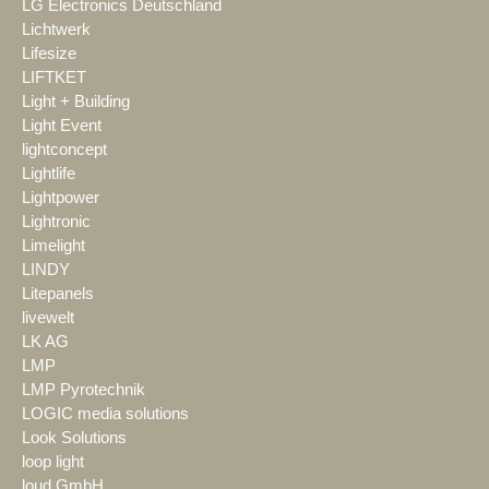
LG Electronics Deutschland
Lichtwerk
Lifesize
LIFTKET
Light + Building
Light Event
lightconcept
Lightlife
Lightpower
Lightronic
Limelight
LINDY
Litepanels
livewelt
LK AG
LMP
LMP Pyrotechnik
LOGIC media solutions
Look Solutions
loop light
loud GmbH