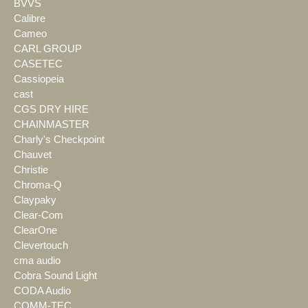
BVVS
Calibre
Cameo
CARL GROUP
CASETEC
Cassiopeia
cast
CGS DRY HIRE
CHAINMASTER
Charly's Checkpoint
Chauvet
Christie
Chroma-Q
Claypaky
Clear-Com
ClearOne
Clevertouch
cma audio
Cobra Sound Light
CODA Audio
COMM-TEC