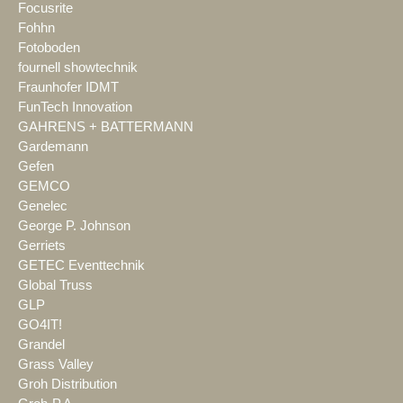
Focusrite
Fohhn
Fotoboden
fournell showtechnik
Fraunhofer IDMT
FunTech Innovation
GAHRENS + BATTERMANN
Gardemann
Gefen
GEMCO
Genelec
George P. Johnson
Gerriets
GETEC Eventtechnik
Global Truss
GLP
GO4IT!
Grandel
Grass Valley
Groh Distribution