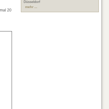
Düsseldorf
mehr ...
nmal 20