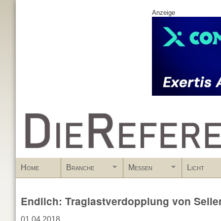
Anzeige
www.DieReferenz.de
Home
Branche
Messen
Licht
Endlich: Traglastverdopplung von Seile
01.04.2018