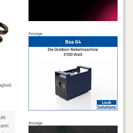
Anzeige
aglast
ukt
Anzeige
 kann