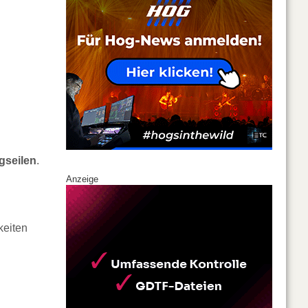
gseilen
.
Anzeige
keiten