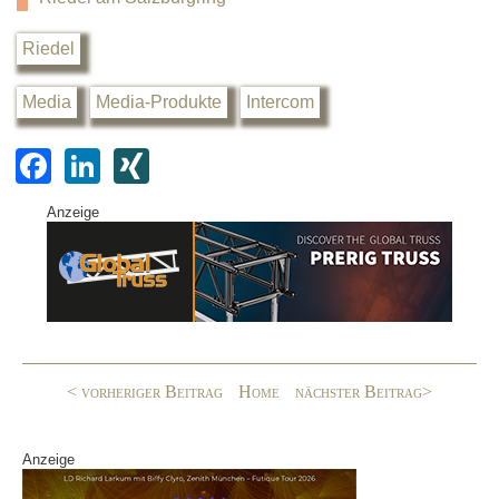
Riedel
Media
Media-Produkte
Intercom
F
Li
XI
a
n
N
Anzeige
c
k
G
e
e
b
dI
o
n
o
< vorheriger Beitrag
Home
nächster Beitrag>
k
Anzeige