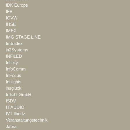
IDK Europe
IFB
IGVW
IHSE
IMEX
IMG STAGE LINE
Imtradex
in2Systems
INFiLED
Infinity
InfoComm
InFocus
Innlights
insglück
Irrlicht GmbH
ISDV
IT AUDIO
IVT Ilbertz
Veranstaltungstechnik
Jabra