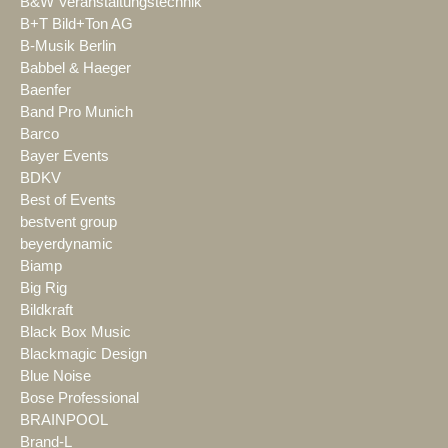
B&W Veranstaltungstechnik
B+T Bild+Ton AG
B-Musik Berlin
Babbel & Haeger
Baenfer
Band Pro Munich
Barco
Bayer Events
BDKV
Best of Events
bestvent group
beyerdynamic
Biamp
Big Rig
Bildkraft
Black Box Music
Blackmagic Design
Blue Noise
Bose Professional
BRAINPOOL
Brand-L