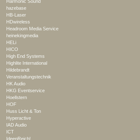
Harmonic Sound
hazebase
HB-Laser
HDwireless
Headroom Media Service
heinekingmedia
HELi
HICO
High End Systems
Highlite International
Hildebrandt
Veranstaltungstechnik
HK Audio
HKG Eventservice
Hoellstern
HOF
Huss Licht & Ton
Hyperactive
IAD Audio
ICT
IdeenReich!