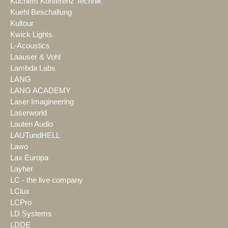
Kuchem Konferenz Technik
Kuehl Beschallung
Kultour
Kwick Lights
L-Acoustics
Laauser & Vohl
Lambda Labs
LANG
LANG ACADEMY
Laser Imagineering
Laserworld
Lauten Audio
LAUTundHELL
Lawo
Lax Europa
Layher
LC - the live company
LClux
LCPro
LD Systems
LDDE