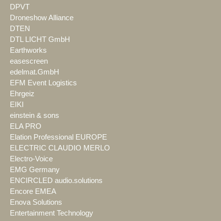
DPVT
Droneshow Alliance
DTEN
DTL LICHT GmbH
Earthworks
easescreen
edelmat.GmbH
EFM Event Logistics
Ehrgeiz
EIKI
einstein & sons
ELA PRO
Elation Professional EUROPE
ELECTRIC CLAUDIO MERLO
Electro-Voice
EMG Germany
ENCIRCLED audio.solutions
Encore EMEA
Enova Solutions
Entertainment Technology