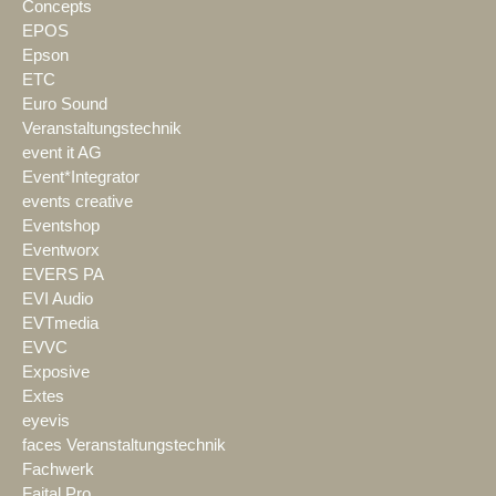
Concepts
EPOS
Epson
ETC
Euro Sound
Veranstaltungstechnik
event it AG
Event*Integrator
events creative
Eventshop
Eventworx
EVERS PA
EVI Audio
EVTmedia
EVVC
Exposive
Extes
eyevis
faces Veranstaltungstechnik
Fachwerk
Faital Pro