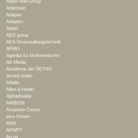
Adam Hall Group
Adamson
Adapoe
Adapteo
Adder
AED group
AES Veranstaltungstechnik
AFMG
Agentur für Markenträume
AK Media
Akademie der OETHG
Alcons Audio
Alfalite
Allen & Heath
Alphadisplay
AMBION
Amptown Cases
ams Osram
AMX
APWPT
Arcus