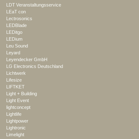
LDT Veranstaltungsservice
LEaT con
Lectrosonics
LEDBlade
LEDitgo
LEDium
Leu Sound
Leyard
Leyendecker GmbH
LG Electronics Deutschland
Lichtwerk
Lifesize
LIFTKET
Light + Building
Light Event
lightconcept
Lightlife
Lightpower
Lightronic
Limelight