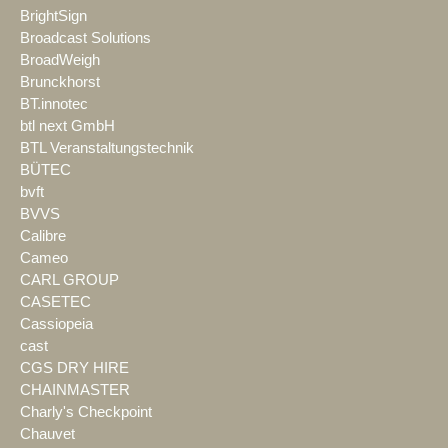
BrightSign
Broadcast Solutions
BroadWeigh
Brunckhorst
BT.innotec
btl next GmbH
BTL Veranstaltungstechnik
BÜTEC
bvft
BVVS
Calibre
Cameo
CARL GROUP
CASETEC
Cassiopeia
cast
CGS DRY HIRE
CHAINMASTER
Charly's Checkpoint
Chauvet