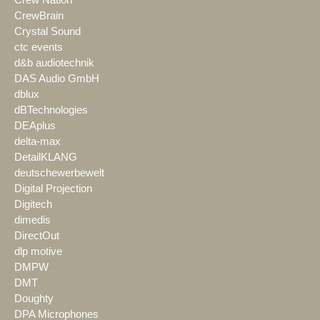
Crew Nation
CrewBrain
Crystal Sound
ctc events
d&b audiotechnik
DAS Audio GmbH
dblux
dBTechnologies
DEAplus
delta-max
DetailKLANG
deutschewerbewelt
Digital Projection
Digitech
dimedis
DirectOut
dlp motive
DMPW
DMT
Doughty
DPA Microphones