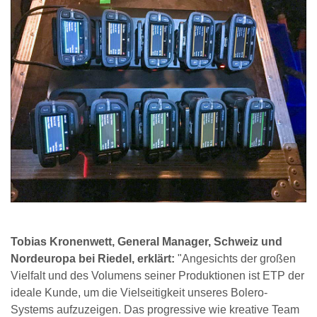
Tobias Kronenwett, General Manager, Schweiz und
Nordeuropa bei Riedel, erklärt:
"Angesichts der großen
Vielfalt und des Volumens seiner Produktionen ist ETP der
ideale Kunde, um die Vielseitigkeit unseres Bolero-
Systems aufzuzeigen. Das progressive wie kreative Team