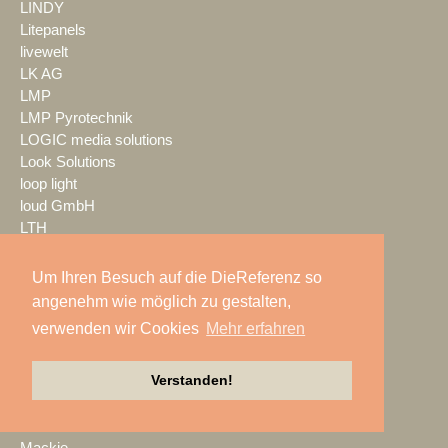
LINDY
Litepanels
livewelt
LK AG
LMP
LMP Pyrotechnik
LOGIC media solutions
Look Solutions
loop light
loud GmbH
LTH
LTT Group
Ludwig Kameraverleih
Um Ihren Besuch auf die DieReferenz so
Lupax
angenehm wie möglich zu gestalten,
LUXAV
verwenden wir Cookies
Mehr erfahren
LYNX Media Systems
m.i.b
Verstanden!
MA Lighting
mac. brand spaces
Mach Audio