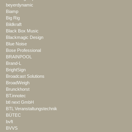
beyerdynamic
Biamp
Big Rig
Bildkraft
Black Box Music
Blackmagic Design
Blue Noise
Bose Professional
BRAINPOOL
Brand-L
BrightSign
Broadcast Solutions
BroadWeigh
Brunckhorst
BT.innotec
btl next GmbH
BTL Veranstaltungstechnik
BÜTEC
bvft
BVVS