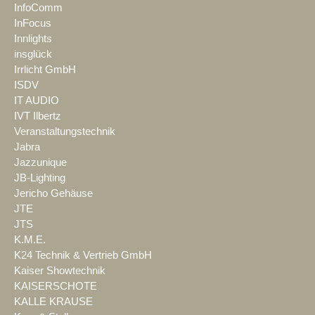
InfoComm
InFocus
Innlights
insglück
Irrlicht GmbH
ISDV
IT AUDIO
IVT Ilbertz
Veranstaltungstechnik
Jabra
Jazzunique
JB-Lighting
Jericho Gehäuse
JTE
JTS
K.M.E.
K24 Technik & Vertrieb GmbH
Kaiser Showtechnik
KAISERSCHOTE
KALLE KRAUSE