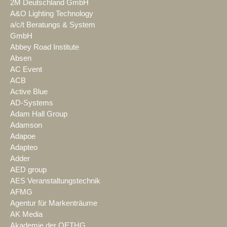
2M Deutschland GmbH
A&O Lighting Technology
a/c/t Beratungs & System
GmbH
Abbey Road Institute
Absen
AC Event
ACB
Active Blue
AD-Systems
Adam Hall Group
Adamson
Adapoe
Adapteo
Adder
AED group
AES Veranstaltungstechnik
AFMG
Agentur für Markenträume
AK Media
Akademie der OETHG