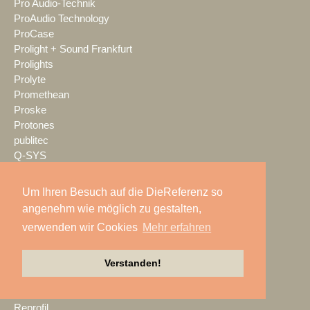
Pro Audio-Technik
ProAudio Technology
ProCase
Prolight + Sound Frankfurt
Prolights
Prolyte
Promethean
Proske
Protones
publitec
Q-SYS
QSC
Quividi
Um Ihren Besuch auf die DieReferenz so
Qvest
angenehm wie möglich zu gestalten,
Rain Age
verwenden wir Cookies
Mehr erfahren
Rauschenberger Catering
RCF
RENT EVENT TEC
Verstanden!
rent4event
RentalNet
Reprofil