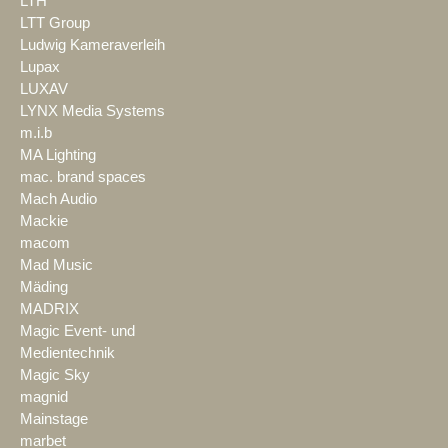
LTH
LTT Group
Ludwig Kameraverleih
Lupax
LUXAV
LYNX Media Systems
m.i.b
MA Lighting
mac. brand spaces
Mach Audio
Mackie
macom
Mad Music
Mäding
MADRIX
Magic Event- und
Medientechnik
Magic Sky
magnid
Mainstage
marbet