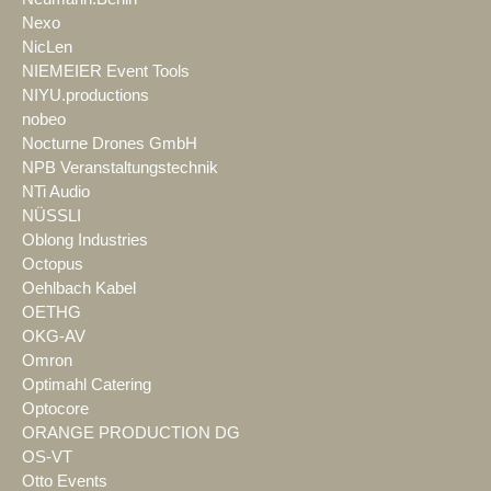
Nexo
NicLen
NIEMEIER Event Tools
NIYU.productions
nobeo
Nocturne Drones GmbH
NPB Veranstaltungstechnik
NTi Audio
NÜSSLI
Oblong Industries
Octopus
Oehlbach Kabel
OETHG
OKG-AV
Omron
Optimahl Catering
Optocore
ORANGE PRODUCTION DG
OS-VT
Otto Events