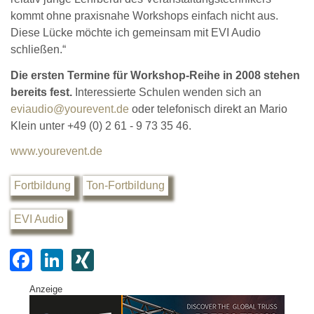
kommt ohne praxisnahe Workshops einfach nicht aus.
Diese Lücke möchte ich gemeinsam mit EVI Audio
schließen.“
Die ersten Termine für Workshop-Reihe in 2008 stehen
bereits fest.
Interessierte Schulen wenden sich an
eviaudio@yourevent.de
oder telefonisch direkt an Mario
Klein unter +49 (0) 2 61 - 9 73 35 46.
www.yourevent.de
Fortbildung
Ton-Fortbildung
EVI Audio
F
Li
XI
a
n
N
Anzeige
c
k
G