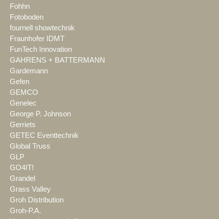
Fohhn
Fotoboden
fournell showtechnik
Fraunhofer IDMT
FunTech Innovation
GAHRENS + BATTERMANN
Gardemann
Gefen
GEMCO
Genelec
George P. Johnson
Gerriets
GETEC Eventtechnik
Global Truss
GLP
GO4IT!
Grandel
Grass Valley
Groh Distribution
Groh-P.A.