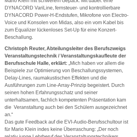
Mario Klein mit schwerem Gepäck. Mit dabei: eine
DYNACORD VariLine, fernsteuer- und kontrollierbare
DYNACORD Power-H-Endstufen, Mikrofone von Electro-
Voice und Konsolen von Midas, also ein vom Kabel bis
zum Equalizer lückenloses Set-Up für eine Konzert-
Beschallung.
Christoph Reuter, Abteilungsleiter des Berufszweigs
Veranstaltungstechnik / Veranstaltungskaufleute der
Berufsschule Halle, erklärt:
„Mich haben vor allem die
Beispiele zur Optimierung von Beschallungssystemen,
Delay-Lines, raumakustischen Effekten und die
Ausführungen zum Line-Array-Prinzip begeistert. Durch
seinen hohen Erfahrungsschatz und seiner
unterhaltsamen, fachlich kompetenten Präsentation kam
die Veranstaltung auch bei den Schülern ausgezeichnet
an.“
Das gute Feedback auf die EVI-Audio-Berufsschultour ist
für Mario Klein indes keine Überraschung: „Der noch
relativ junge Lehrberuf des Veranstaltungstechnikers