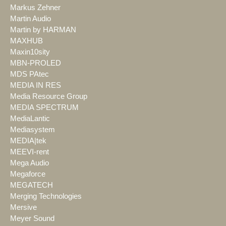
Markus Zehner
Martin Audio
Martin by HARMAN
MAXHUB
Maxin10sity
MBN-PROLED
MDS PAtec
MEDIA IN RES
Media Resource Group
MEDIA SPECTRUM
MediaLantic
Mediasystem
MEDIA|tek
MEEVI-rent
Mega Audio
Megaforce
MEGATECH
Merging Technologies
Mersive
Meyer Sound