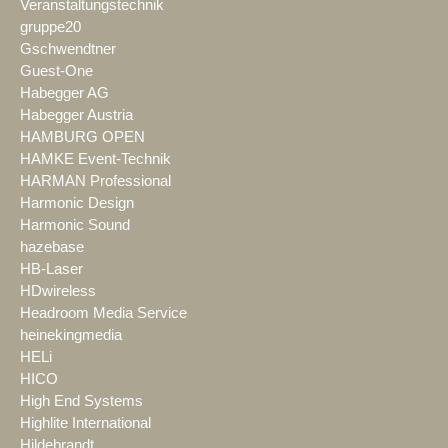
Veranstaltungstechnik
gruppe20
Gschwendtner
Guest-One
Habegger AG
Habegger Austria
HAMBURG OPEN
HAMKE Event-Technik
HARMAN Professional
Harmonic Design
Harmonic Sound
hazebase
HB-Laser
HDwireless
Headroom Media Service
heinekingmedia
HELi
HICO
High End Systems
Highlite International
Hildebrandt