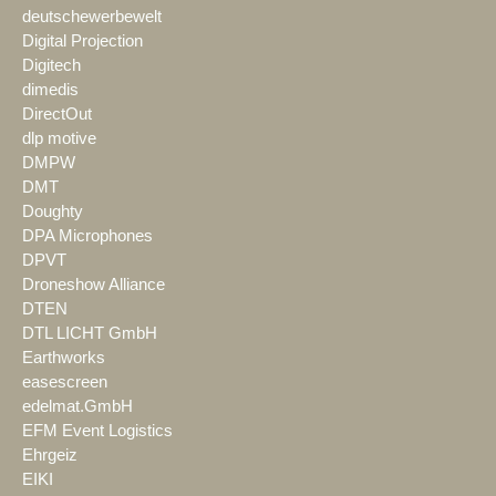
deutschewerbewelt
Digital Projection
Digitech
dimedis
DirectOut
dlp motive
DMPW
DMT
Doughty
DPA Microphones
DPVT
Droneshow Alliance
DTEN
DTL LICHT GmbH
Earthworks
easescreen
edelmat.GmbH
EFM Event Logistics
Ehrgeiz
EIKI