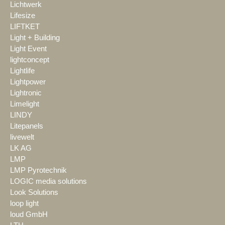
Lichtwerk
Lifesize
LIFTKET
Light + Building
Light Event
lightconcept
Lightlife
Lightpower
Lightronic
Limelight
LINDY
Litepanels
livewelt
LK AG
LMP
LMP Pyrotechnik
LOGIC media solutions
Look Solutions
loop light
loud GmbH