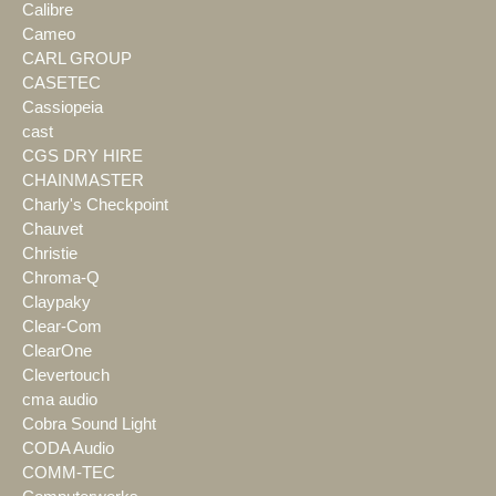
Calibre
Cameo
CARL GROUP
CASETEC
Cassiopeia
cast
CGS DRY HIRE
CHAINMASTER
Charly's Checkpoint
Chauvet
Christie
Chroma-Q
Claypaky
Clear-Com
ClearOne
Clevertouch
cma audio
Cobra Sound Light
CODA Audio
COMM-TEC