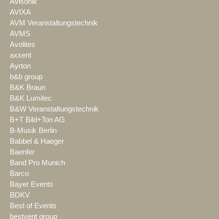
Avisonik
AVIXA
AVM Veranstaltungstechnik
AVMS
Avolites
axxent
Ayrton
b&b group
B&K Braun
B&K Lumitec
B&W Veranstaltungstechnik
B+T Bild+Ton AG
B-Musik Berlin
Babbel & Haeger
Baenfer
Band Pro Munich
Barco
Bayer Events
BDKV
Best of Events
bestvent group