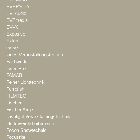
EVERS PA
EVI Audio
EVTmedia
EVVC
Exposive
Extes
eyevis
faces Veranstaltungstechnik
Fachwerk
Faital Pro
FAMAB
Feiner Lichttechnik
Ferrofish
FILMTEC
Fischer
Fischer Amps
flashlight Veranstaltungstechnik
Flottmeier & Rehrmann
Focon Showtechnic
Focusrite