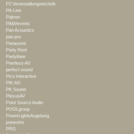
P2 Veranstaltungstechnik
PA-Line
Palmer
PAM/events
Pan Acoustics
pan-pro
Panasonic
Party Rent
Partylöwe
Peerless-AV
perfect sound
Pico Interactive
PIK AG
PK Sound
PlexusAV
Point Source Audio
POOLgroup
PowerLightsAugsburg
preworks
PRG