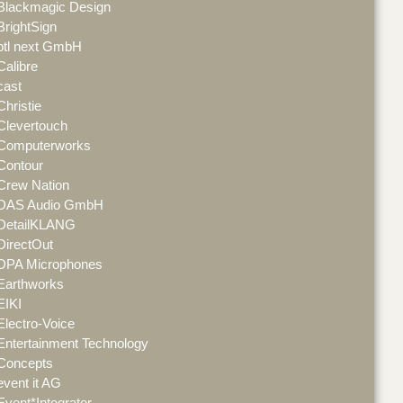
Blackmagic Design
BrightSign
btl next GmbH
Calibre
cast
Christie
Clevertouch
Computerworks
Contour
Crew Nation
DAS Audio GmbH
DetailKLANG
DirectOut
DPA Microphones
Earthworks
EIKI
Electro-Voice
Entertainment Technology
Concepts
event it AG