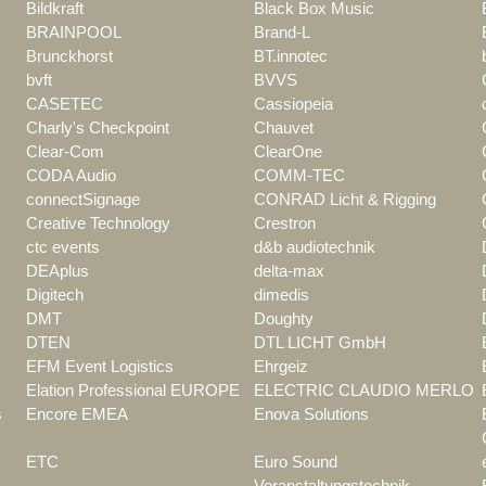
Bildkraft
Black Box Music
BRAINPOOL
Brand-L
Brunckhorst
BT.innotec
bvft
BVVS
CASETEC
Cassiopeia
Charly's Checkpoint
Chauvet
Clear-Com
ClearOne
CODA Audio
COMM-TEC
connectSignage
CONRAD Licht & Rigging
Creative Technology
Crestron
ctc events
d&b audiotechnik
DEAplus
delta-max
Digitech
dimedis
DMT
Doughty
DTEN
DTL LICHT GmbH
EFM Event Logistics
Ehrgeiz
Elation Professional EUROPE
ELECTRIC CLAUDIO MERLO
s
Encore EMEA
Enova Solutions
ETC
Euro Sound