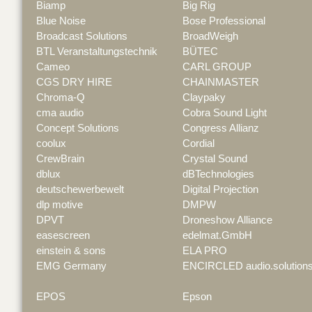
Biamp
Big Rig
Blue Noise
Bose Professional
Broadcast Solutions
BroadWeigh
BTL Veranstaltungstechnik
BÜTEC
Cameo
CARL GROUP
CGS DRY HIRE
CHAINMASTER
Chroma-Q
Claypaky
cma audio
Cobra Sound Light
Concept Solutions
Congress Allianz
coolux
Cordial
CrewBrain
Crystal Sound
dblux
dBTechnologies
deutschewerbewelt
Digital Projection
dlp motive
DMPW
DPVT
Droneshow Alliance
easescreen
edelmat.GmbH
einstein & sons
ELA PRO
EMG Germany
ENCIRCLED audio.solution
EPOS
Epson