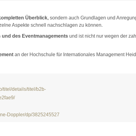
 kompletten Überblick,
sondern auch Grundlagen und Anregun
nzelne Aspekte schnell nachschlagen zu können.
ngs und des Eventmanagements
und ist nicht nur wegen der za
gement
an der Hochschule für Internationales Management Heid
itel/details/titel/b2b-
e2fae9/
nne-Doppler/dp/3825245527