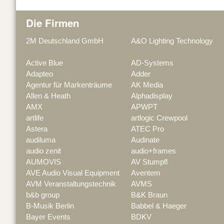
Die Firmen
2M Deutschland GmbH
A&O Lighting Technology
Active Blue
AD-Systems
Adapteo
Adder
Agentur für Markenträume
AK Media
Allen & Heath
Alphadisplay
AMX
APWPT
artlife
artlogic Crewpool
Astera
ATEC Pro
audiluma
Audinate
audio zenit
audio+frames
AUMOVIS
AV Stumpfl
AVE Audio Visual Equipment
Aventem
AVM Veranstaltungstechnik
AVMS
b&b group
B&K Braun
B-Musik Berlin
Babbel & Haeger
Bayer Events
BDKV