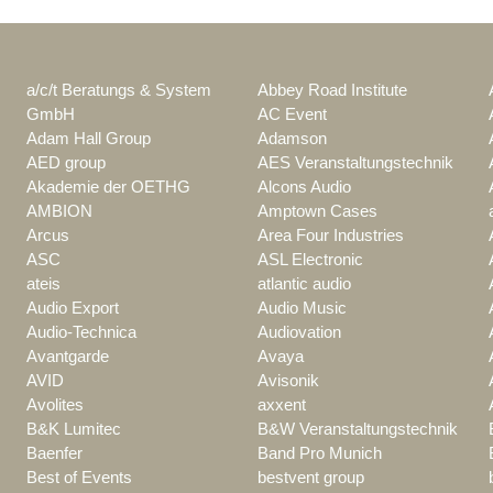
a/c/t Beratungs & System
Abbey Road Institute
GmbH
AC Event
Adam Hall Group
Adamson
AED group
AES Veranstaltungstechnik
Akademie der OETHG
Alcons Audio
AMBION
Amptown Cases
Arcus
Area Four Industries
ASC
ASL Electronic
ateis
atlantic audio
Audio Export
Audio Music
Audio-Technica
Audiovation
Avantgarde
Avaya
AVID
Avisonik
Avolites
axxent
B&K Lumitec
B&W Veranstaltungstechnik
Baenfer
Band Pro Munich
Best of Events
bestvent group