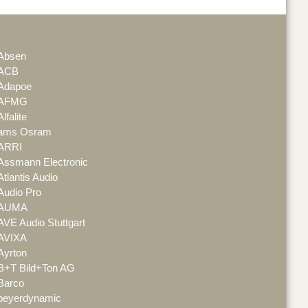
Absen
ACB
Adapoe
AFMG
Alfalite
ams Osram
ARRI
Assmann Electronic
Atlantis Audio
Audio Pro
AUMA
AVE Audio Stuttgart
AVIXA
Ayrton
B+T Bild+Ton AG
Barco
beyerdynamic