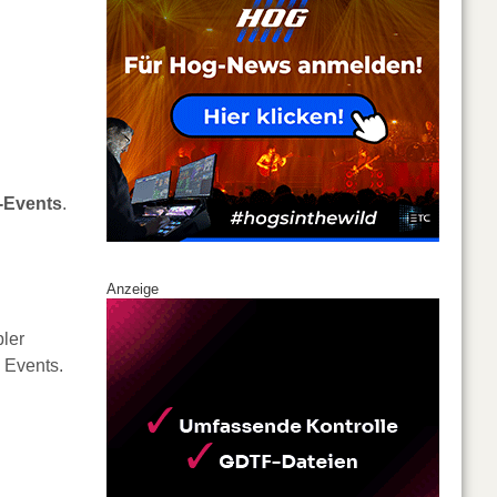
-Events
.
Anzeige
pler
 Events.