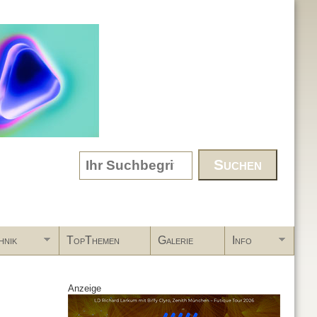
Search form
hnik
TopThemen
Galerie
Info
Anzeige