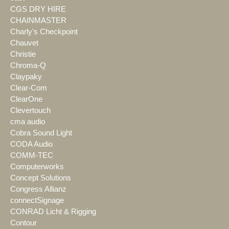
CGS DRY HIRE
CHAINMASTER
Charly's Checkpoint
Chauvet
Christie
Chroma-Q
Claypaky
Clear-Com
ClearOne
Clevertouch
cma audio
Cobra Sound Light
CODA Audio
COMM-TEC
Computerworks
Concept Solutions
Congress Allianz
connectSignage
CONRAD Licht & Rigging
Contour