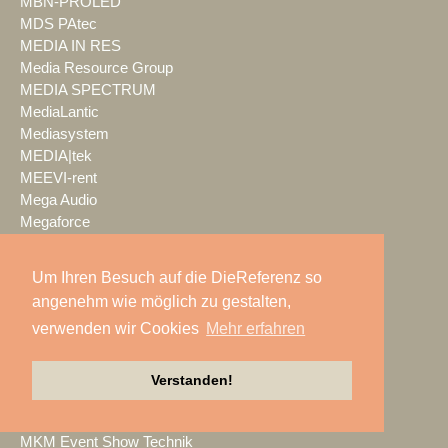
MBN-PROLED
MDS PAtec
MEDIA IN RES
Media Resource Group
MEDIA SPECTRUM
MediaLantic
Mediasystem
MEDIA|tek
MEEVI-rent
Mega Audio
Megaforce
MEGATECH
Merging Technologies
Um Ihren Besuch auf die DieReferenz so
Mersive
angenehm wie möglich zu gestalten,
Meyer Sound
verwenden wir Cookies
Mehr erfahren
Miet-pa
MILOS
Ministry of Light
Verstanden!
MisterMaster
Mitsubishi Electric
MKM Event Show Technik