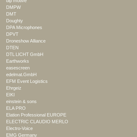
dlp motive
DMPW
DMT
Doughty
DPA Microphones
DPVT
Droneshow Alliance
DTEN
DTL LICHT GmbH
Earthworks
easescreen
edelmat.GmbH
EFM Event Logistics
Ehrgeiz
EIKI
einstein & sons
ELA PRO
Elation Professional EUROPE
ELECTRIC CLAUDIO MERLO
Electro-Voice
EMG Germany