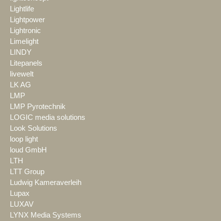
Lightlife
Lightpower
Lightronic
Limelight
LINDY
Litepanels
livewelt
LK AG
LMP
LMP Pyrotechnik
LOGIC media solutions
Look Solutions
loop light
loud GmbH
LTH
LTT Group
Ludwig Kameraverleih
Lupax
LUXAV
LYNX Media Systems