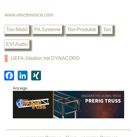
www.electrovoice.com
Ton-Mobil
PA Systeme
Ton-Produkte
Ton
EVI Audio
UEFA-Stadion mit DYNACORD
F
Li
XI
a
n
N
Anzeige
c
k
G
e
e
b
dI
o
n
o