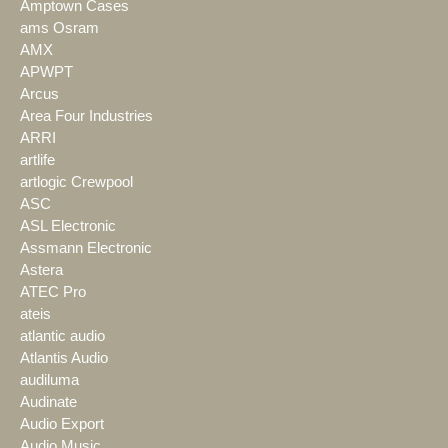
Amptown Cases
ams Osram
AMX
APWPT
Arcus
Area Four Industries
ARRI
artlife
artlogic Crewpool
ASC
ASL Electronic
Assmann Electronic
Astera
ATEC Pro
ateis
atlantic audio
Atlantis Audio
audiluma
Audinate
Audio Export
Audio Music