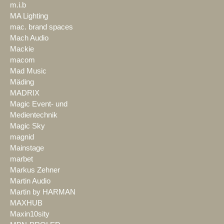
m.i.b
MA Lighting
mac. brand spaces
Mach Audio
Mackie
macom
Mad Music
Mäding
MADRIX
Magic Event- und
Medientechnik
Magic Sky
magnid
Mainstage
marbet
Markus Zehner
Martin Audio
Martin by HARMAN
MAXHUB
Maxin10sity