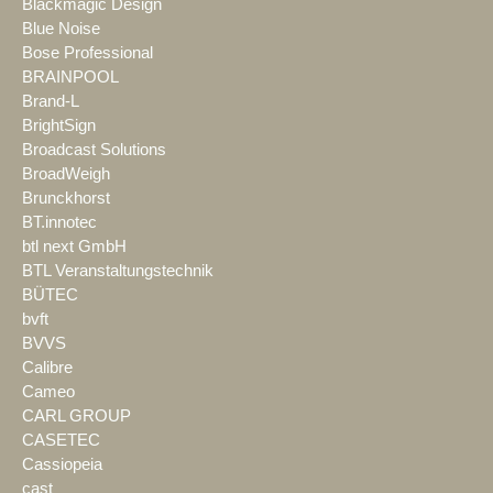
Blackmagic Design
Blue Noise
Bose Professional
BRAINPOOL
Brand-L
BrightSign
Broadcast Solutions
BroadWeigh
Brunckhorst
BT.innotec
btl next GmbH
BTL Veranstaltungstechnik
BÜTEC
bvft
BVVS
Calibre
Cameo
CARL GROUP
CASETEC
Cassiopeia
cast