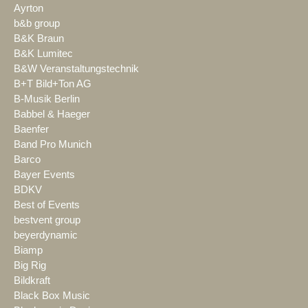
Ayrton
b&b group
B&K Braun
B&K Lumitec
B&W Veranstaltungstechnik
B+T Bild+Ton AG
B-Musik Berlin
Babbel & Haeger
Baenfer
Band Pro Munich
Barco
Bayer Events
BDKV
Best of Events
bestvent group
beyerdynamic
Biamp
Big Rig
Bildkraft
Black Box Music