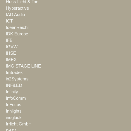
Huss Licht & Ton
Hyperactive
IAD Audio
ICT
IdeenReich!
IDK Europe
IFB
IGVW
IHSE
IMEX
IMG STAGE LINE
Imtradex
in2Systems
INFiLED
Infinity
InfoComm
InFocus
Innlights
insglück
Irrlicht GmbH
ISDV