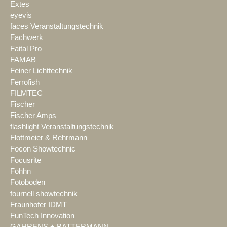
Extes
eyevis
faces Veranstaltungstechnik
Fachwerk
Faital Pro
FAMAB
Feiner Lichttechnik
Ferrofish
FILMTEC
Fischer
Fischer Amps
flashlight Veranstaltungstechnik
Flottmeier & Rehrmann
Focon Showtechnic
Focusrite
Fohhn
Fotoboden
fournell showtechnik
Fraunhofer IDMT
FunTech Innovation
GAHRENS + BATTERMANN