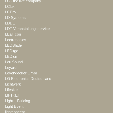
LC - the live company
LClux
LCPro
LD Systems
LDDE
LDT Veranstaltungsservice
LEaT con
Lectrosonics
LEDBlade
LEDitgo
LEDium
Leu Sound
Leyard
Leyendecker GmbH
LG Electronics Deutschland
Lichtwerk
Lifesize
LIFTKET
Light + Building
Light Event
lightconcept