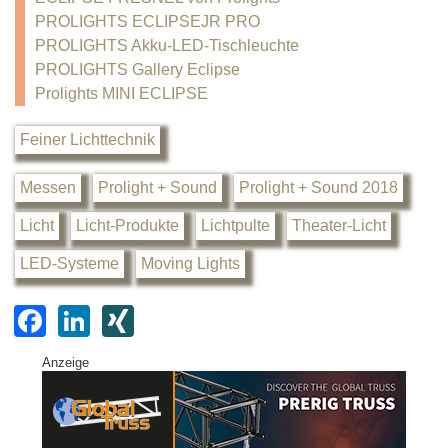
PROLIGHTS ECLIPSEJR PRO
PROLIGHTS Akku-LED-Tischleuchte
PROLIGHTS Gallery Eclipse
Prolights MINI ECLIPSE
Feiner Lichttechnik
Messen
Prolight + Sound
Prolight + Sound 2018
Licht
Licht-Produkte
Lichtpulte
Theater-Licht
LED-Systeme
Moving Lights
F
Li
XI
a
n
N
Anzeige
c
k
G
e
e
b
dI