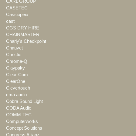
CARL GROUP
CASETEC
Cassiopeia
cast
CGS DRY HIRE
CHAINMASTER
Charly's Checkpoint
Chauvet
Christie
Chroma-Q
Claypaky
Clear-Com
ClearOne
Clevertouch
cma audio
Cobra Sound Light
CODA Audio
COMM-TEC
Computerworks
Concept Solutions
Congress Allianz