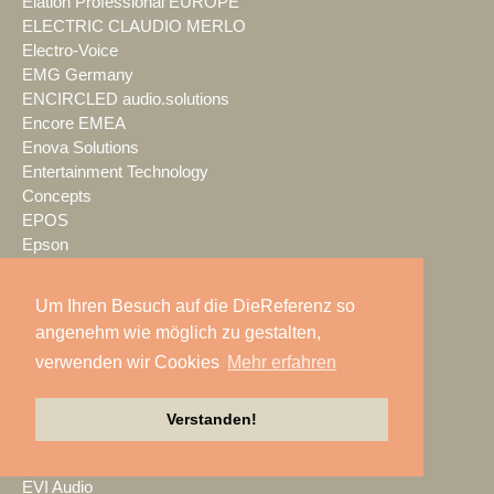
Elation Professional EUROPE
ELECTRIC CLAUDIO MERLO
Electro-Voice
EMG Germany
ENCIRCLED audio.solutions
Encore EMEA
Enova Solutions
Entertainment Technology
Concepts
EPOS
Epson
ETC
Euro Sound
Um Ihren Besuch auf die DieReferenz so
Veranstaltungstechnik
angenehm wie möglich zu gestalten,
event it AG
verwenden wir Cookies
Mehr erfahren
Event*Integrator
events creative
Eventshop
Verstanden!
Eventworx
EVERS PA
EVI Audio