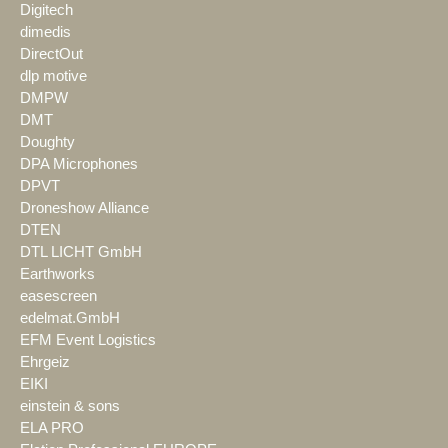
Digitech
dimedis
DirectOut
dlp motive
DMPW
DMT
Doughty
DPA Microphones
DPVT
Droneshow Alliance
DTEN
DTL LICHT GmbH
Earthworks
easescreen
edelmat.GmbH
EFM Event Logistics
Ehrgeiz
EIKI
einstein & sons
ELA PRO