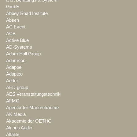
a/c/t Beratungs & System
GmbH
Abbey Road Institute
Absen
AC Event
ACB
Active Blue
AD-Systems
Adam Hall Group
Adamson
Adapoe
Adapteo
Adder
AED group
AES Veranstaltungstechnik
AFMG
Agentur für Markenträume
AK Media
Akademie der OETHG
Alcons Audio
Alfalite