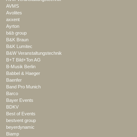
AVMS
Avolites
axxent
Ayrton
b&b group
B&K Braun
B&K Lumitec
B&W Veranstaltungstechnik
B+T Bild+Ton AG
B-Musik Berlin
Babbel & Haeger
Baenfer
Band Pro Munich
Barco
Bayer Events
BDKV
Best of Events
bestvent group
beyerdynamic
Biamp