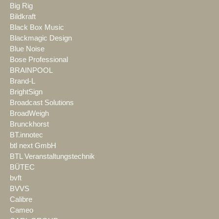
Big Rig
Bildkraft
Black Box Music
Blackmagic Design
Blue Noise
Bose Professional
BRAINPOOL
Brand-L
BrightSign
Broadcast Solutions
BroadWeigh
Brunckhorst
BT.innotec
btl next GmbH
BTL Veranstaltungstechnik
BÜTEC
bvft
BVVS
Calibre
Cameo