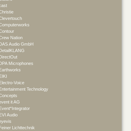
cast
Christie
Clevertouch
Computerworks
Contour
Crew Nation
DAS Audio GmbH
DetailKLANG
DirectOut
DPA Microphones
Earthworks
EIKI
Electro-Voice
Entertainment Technology
Concepts
event it AG
Event*Integrator
EVI Audio
eyevis
Feiner Lichttechnik