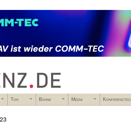
Skip to main content
Ton
Bühne
Media
Konferenztec
023