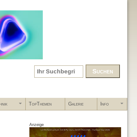
Search form
hnik
TopThemen
Galerie
Info
Anzeige