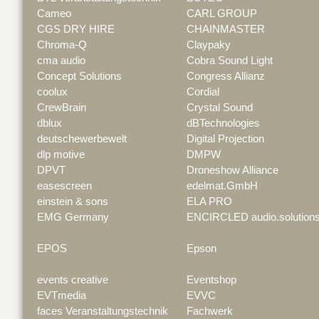
Cameo
CARL GROUP
CGS DRY HIRE
CHAINMASTER
Chroma-Q
Claypaky
cma audio
Cobra Sound Light
Concept Solutions
Congress Allianz
coolux
Cordial
CrewBrain
Crystal Sound
dblux
dBTechnologies
deutschewerbewelt
Digital Projection
dlp motive
DMPW
DPVT
Droneshow Alliance
easescreen
edelmat.GmbH
einstein & sons
ELA PRO
EMG Germany
ENCIRCLED audio.solution
EPOS
Epson
events creative
Eventshop
EVTmedia
EVVC
faces Veranstaltungstechnik
Fachwerk