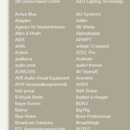
2M Deutschland GmbH
A&O Lighting Technology
Active Blue
AD-Systems
Adapteo
Adder
Agentur für Markenträume
AK Media
Allen & Heath
Alphadisplay
AMX
APWPT
artlife
artlogic Crewpool
Astera
ATEC Pro
audiluma
Audinate
audio zenit
audio+frames
AUMOVIS
AV Stumpfl
AVE Audio Visual Equipment
Aventem
AVM Veranstaltungstechnik
AVMS
b&b group
B&K Braun
B-Musik Berlin
Babbel & Haeger
Bayer Events
BDKV
Biamp
Big Rig
Blue Noise
Bose Professional
Broadcast Solutions
BroadWeigh
BTL Veranstaltungstechnik
BÜTEC