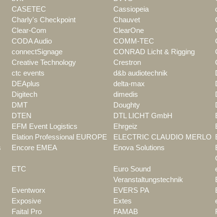
CASETEC
Cassiopeia
Charly's Checkpoint
Chauvet
Clear-Com
ClearOne
CODA Audio
COMM-TEC
connectSignage
CONRAD Licht & Rigging
Creative Technology
Crestron
ctc events
d&b audiotechnik
DEAplus
delta-max
Digitech
dimedis
DMT
Doughty
DTEN
DTL LICHT GmbH
EFM Event Logistics
Ehrgeiz
Elation Professional EUROPE
ELECTRIC CLAUDIO MERLO
s
Encore EMEA
Enova Solutions
ETC
Euro Sound
Veranstaltungstechnik
Eventworx
EVERS PA
Exposive
Extes
Faital Pro
FAMAB