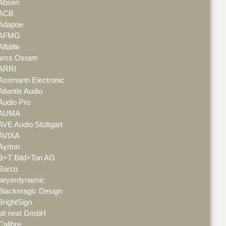
Absen
ACB
Adapoe
AFMG
Alfalite
ams Osram
ARRI
Assmann Electronic
Atlantis Audio
Audio Pro
AUMA
AVE Audio Stuttgart
AVIXA
Ayrton
B+T Bild+Ton AG
Barco
beyerdynamic
Blackmagic Design
BrightSign
btl next GmbH
Calibre