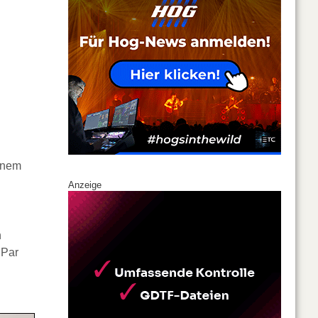
einem
Anzeige
n
 Par