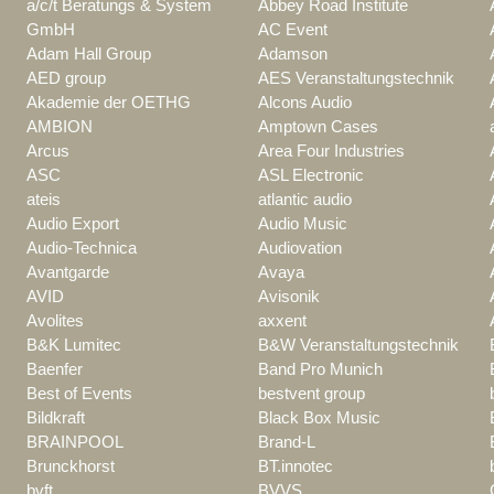
a/c/t Beratungs & System
Abbey Road Institute
GmbH
AC Event
Adam Hall Group
Adamson
AED group
AES Veranstaltungstechnik
Akademie der OETHG
Alcons Audio
AMBION
Amptown Cases
Arcus
Area Four Industries
ASC
ASL Electronic
ateis
atlantic audio
Audio Export
Audio Music
Audio-Technica
Audiovation
Avantgarde
Avaya
AVID
Avisonik
Avolites
axxent
B&K Lumitec
B&W Veranstaltungstechnik
Baenfer
Band Pro Munich
Best of Events
bestvent group
Bildkraft
Black Box Music
BRAINPOOL
Brand-L
Brunckhorst
BT.innotec
bvft
BVVS