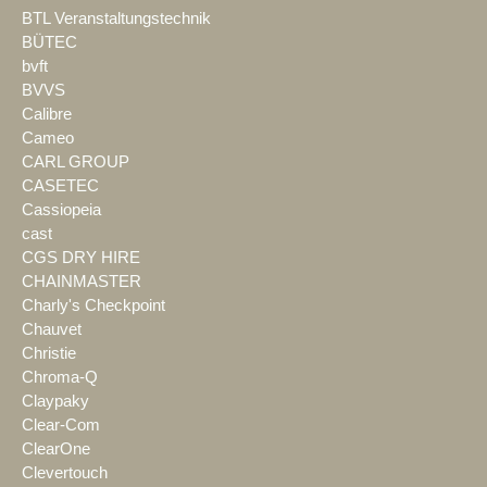
BTL Veranstaltungstechnik
BÜTEC
bvft
BVVS
Calibre
Cameo
CARL GROUP
CASETEC
Cassiopeia
cast
CGS DRY HIRE
CHAINMASTER
Charly's Checkpoint
Chauvet
Christie
Chroma-Q
Claypaky
Clear-Com
ClearOne
Clevertouch