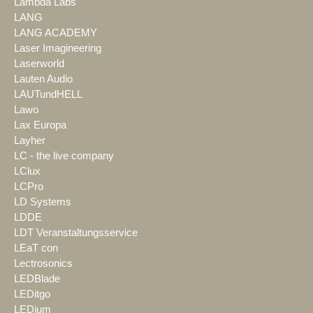
Lambda Labs
LANG
LANG ACADEMY
Laser Imagineering
Laserworld
Lauten Audio
LAUTundHELL
Lawo
Lax Europa
Layher
LC - the live company
LClux
LCPro
LD Systems
LDDE
LDT Veranstaltungsservice
LEaT con
Lectrosonics
LEDBlade
LEDitgo
LEDium