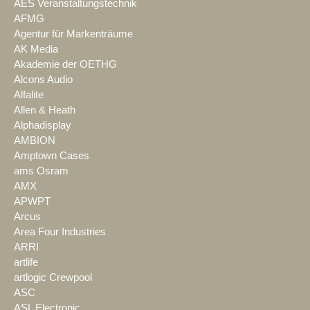
AES Veranstaltungstechnik
AFMG
Agentur für Markenträume
AK Media
Akademie der OETHG
Alcons Audio
Alfalite
Allen & Heath
Alphadisplay
AMBION
Amptown Cases
ams Osram
AMX
APWPT
Arcus
Area Four Industries
ARRI
artlife
artlogic Crewpool
ASC
ASL Electronic