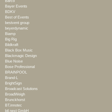
Barco
Bayer Events
BDKV
Best of Events
bestvent group
beyerdynamic
Biamp
Big Rig
Bildkraft
Black Box Music
Blackmagic Design
Blue Noise
Bose Professional
BRAINPOOL
Brand-L
BrightSign
Broadcast Solutions
BroadWeigh
Brunckhorst
BT.innotec
btl next GmbH