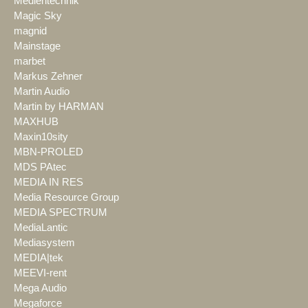
Medientechnik
Magic Sky
magnid
Mainstage
marbet
Markus Zehner
Martin Audio
Martin by HARMAN
MAXHUB
Maxin10sity
MBN-PROLED
MDS PAtec
MEDIA IN RES
Media Resource Group
MEDIA SPECTRUM
MediaLantic
Mediasystem
MEDIA|tek
MEEVI-rent
Mega Audio
Megaforce