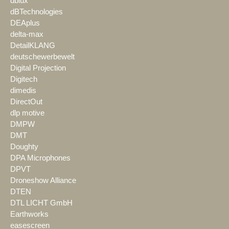
dblux
dBTechnologies
DEAplus
delta-max
DetailKLANG
deutschewerbewelt
Digital Projection
Digitech
dimedis
DirectOut
dlp motive
DMPW
DMT
Doughty
DPA Microphones
DPVT
Droneshow Alliance
DTEN
DTL LICHT GmbH
Earthworks
easescreen