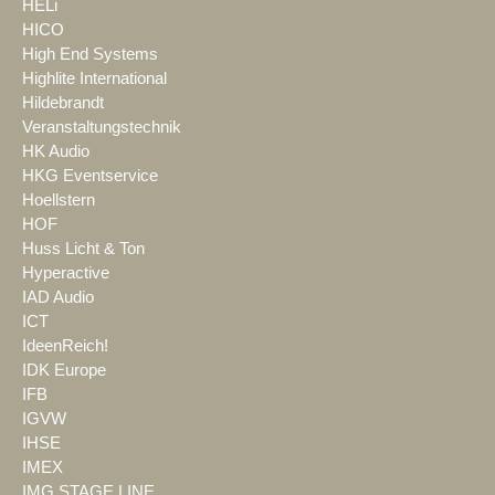
HELi
HICO
High End Systems
Highlite International
Hildebrandt
Veranstaltungstechnik
HK Audio
HKG Eventservice
Hoellstern
HOF
Huss Licht & Ton
Hyperactive
IAD Audio
ICT
IdeenReich!
IDK Europe
IFB
IGVW
IHSE
IMEX
IMG STAGE LINE