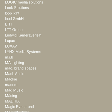
LOGIC media solutions
Look Solutions
loop light
loud GmbH
LTH
LTT Group
Ludwig Kameraverleih
Lupax
LUXAV
LYNX Media Systems
m.i.b
MA Lighting
mac. brand spaces
Mach Audio
Mackie
macom
Mad Music
Mäding
MADRIX
Magic Event- und