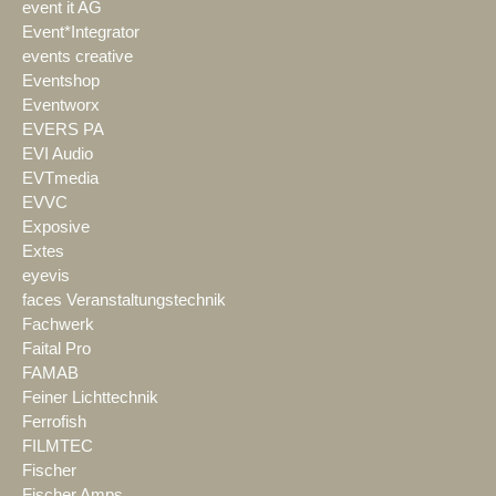
event it AG
Event*Integrator
events creative
Eventshop
Eventworx
EVERS PA
EVI Audio
EVTmedia
EVVC
Exposive
Extes
eyevis
faces Veranstaltungstechnik
Fachwerk
Faital Pro
FAMAB
Feiner Lichttechnik
Ferrofish
FILMTEC
Fischer
Fischer Amps