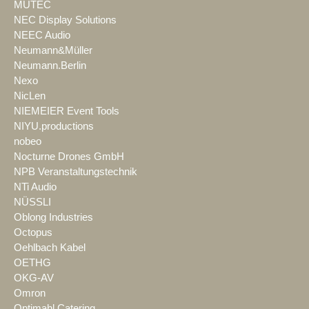
MUTEC
NEC Display Solutions
NEEC Audio
Neumann&Müller
Neumann.Berlin
Nexo
NicLen
NIEMEIER Event Tools
NIYU.productions
nobeo
Nocturne Drones GmbH
NPB Veranstaltungstechnik
NTi Audio
NÜSSLI
Oblong Industries
Octopus
Oehlbach Kabel
OETHG
OKG-AV
Omron
Optimahl Catering