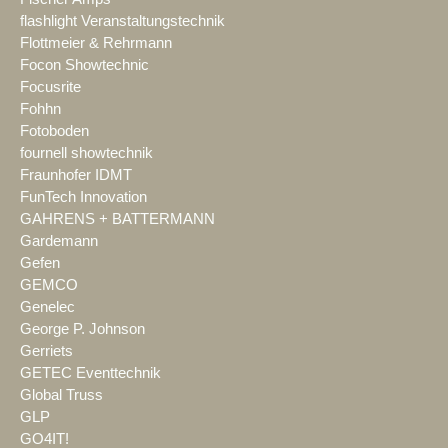
flashlight Veranstaltungstechnik
Flottmeier & Rehrmann
Focon Showtechnic
Focusrite
Fohhn
Fotoboden
fournell showtechnik
Fraunhofer IDMT
FunTech Innovation
GAHRENS + BATTERMANN
Gardemann
Gefen
GEMCO
Genelec
George P. Johnson
Gerriets
GETEC Eventtechnik
Global Truss
GLP
GO4IT!