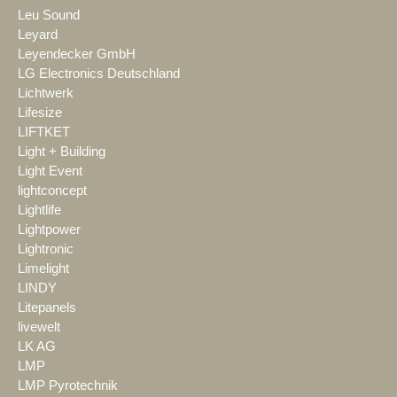
Leu Sound
Leyard
Leyendecker GmbH
LG Electronics Deutschland
Lichtwerk
Lifesize
LIFTKET
Light + Building
Light Event
lightconcept
Lightlife
Lightpower
Lightronic
Limelight
LINDY
Litepanels
livewelt
LK AG
LMP
LMP Pyrotechnik