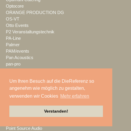
Optocore
ORANGE PRODUCTION DG
OS-VT
Otto Events
P2 Veranstaltungstechnik
PA-Line
Palmer
PAM/events
Pan Acoustics
pan-pro
Panasonic
Party Rent
Um Ihren Besuch auf die DieReferenz so
Partylöwe
angenehm wie möglich zu gestalten,
Peerless-AV
verwenden wir Cookies
Mehr erfahren
perfect sound
Pico Interactive
PIK AG
Verstanden!
PK Sound
PlexusAV
Point Source Audio