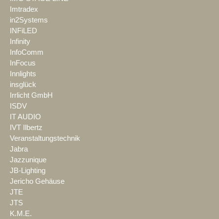
Imtradex
in2Systems
INFiLED
Infinity
InfoComm
InFocus
Innlights
insglück
Irrlicht GmbH
ISDV
IT AUDIO
IVT Ilbertz
Veranstaltungstechnik
Jabra
Jazzunique
JB-Lighting
Jericho Gehäuse
JTE
JTS
K.M.E.