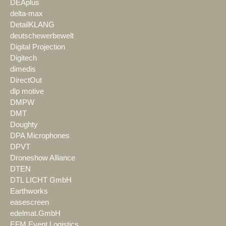
DEAplus
delta-max
DetailKLANG
deutschewerbewelt
Digital Projection
Digitech
dimedis
DirectOut
dlp motive
DMPW
DMT
Doughty
DPA Microphones
DPVT
Droneshow Alliance
DTEN
DTL LICHT GmbH
Earthworks
easescreen
edelmat.GmbH
EFM Event Logistics