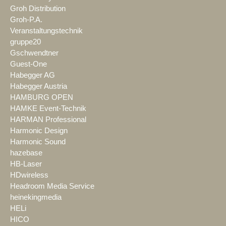
Groh Distribution
Groh-P.A.
Veranstaltungstechnik
gruppe20
Gschwendtner
Guest-One
Habegger AG
Habegger Austria
HAMBURG OPEN
HAMKE Event-Technik
HARMAN Professional
Harmonic Design
Harmonic Sound
hazebase
HB-Laser
HDwireless
Headroom Media Service
heinekingmedia
HELi
HICO