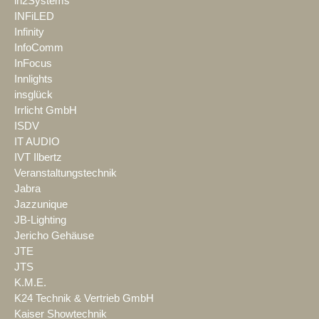
in2Systems
INFiLED
Infinity
InfoComm
InFocus
Innlights
insglück
Irrlicht GmbH
ISDV
IT AUDIO
IVT Ilbertz
Veranstaltungstechnik
Jabra
Jazzunique
JB-Lighting
Jericho Gehäuse
JTE
JTS
K.M.E.
K24 Technik & Vertrieb GmbH
Kaiser Showtechnik