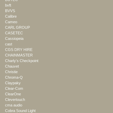
bvft
BVVS
Calibre
Cameo
CARL GROUP
CASETEC
Cassiopeia
cast
CGS DRY HIRE
CHAINMASTER
Charly's Checkpoint
Chauvet
Christie
Chroma-Q
Claypaky
Clear-Com
ClearOne
Clevertouch
cma audio
Cobra Sound Light