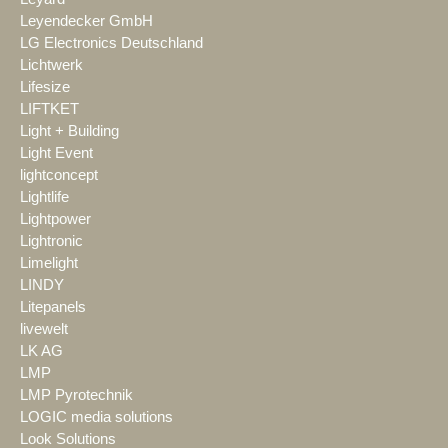
Leyendecker GmbH
LG Electronics Deutschland
Lichtwerk
Lifesize
LIFTKET
Light + Building
Light Event
lightconcept
Lightlife
Lightpower
Lightronic
Limelight
LINDY
Litepanels
livewelt
LK AG
LMP
LMP Pyrotechnik
LOGIC media solutions
Look Solutions