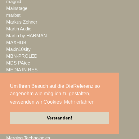
magnid
Mainstage
marbet
Markus Zehner
Martin Audio
Martin by HARMAN
MAXHUB
Maxin10sity
MBN-PROLED
MDS PAtec
MEDIA IN RES
Media Resource Group
MEDIA SPECTRUM
Um Ihren Besuch auf die DieReferenz so
MediaLantic
angenehm wie möglich zu gestalten,
Mediasystem
verwenden wir Cookies
Mehr erfahren
MEDIA|tek
MEEVI-rent
Mega Audio
Verstanden!
Megaforce
MEGATECH
Merging Technologies