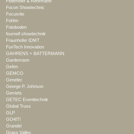
Flottmeier & Rehrmann
Focon Showtechnic
Focusrite
Fohhn
Fotoboden
fournell showtechnik
Fraunhofer IDMT
FunTech Innovation
GAHRENS + BATTERMANN
Gardemann
Gefen
GEMCO
Genelec
George P. Johnson
Gerriets
GETEC Eventtechnik
Global Truss
GLP
GO4IT!
Grandel
Grass Valley