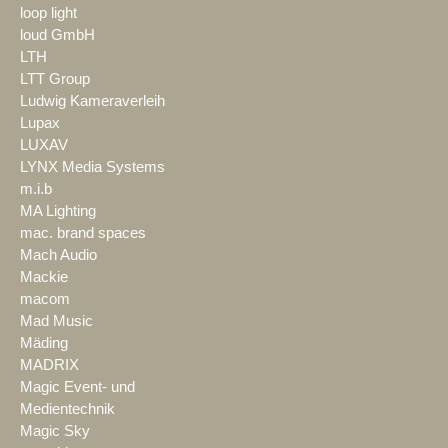
loop light
loud GmbH
LTH
LTT Group
Ludwig Kameraverleih
Lupax
LUXAV
LYNX Media Systems
m.i.b
MA Lighting
mac. brand spaces
Mach Audio
Mackie
macom
Mad Music
Mäding
MADRIX
Magic Event- und
Medientechnik
Magic Sky