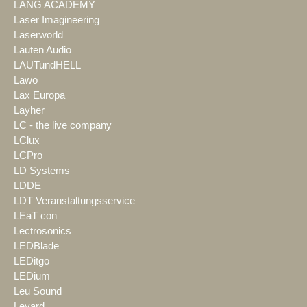
LANG ACADEMY
Laser Imagineering
Laserworld
Lauten Audio
LAUTundHELL
Lawo
Lax Europa
Layher
LC - the live company
LClux
LCPro
LD Systems
LDDE
LDT Veranstaltungsservice
LEaT con
Lectrosonics
LEDBlade
LEDitgo
LEDium
Leu Sound
Leyard