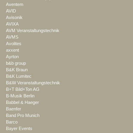
Aventem
AVID
Avisonik
AVIXA
AVM Veranstaltungstechnik
AVMS
Avolites
axxent
Ayrton
b&b group
B&K Braun
B&K Lumitec
B&W Veranstaltungstechnik
B+T Bild+Ton AG
B-Musik Berlin
Babbel & Haeger
Baenfer
Band Pro Munich
Barco
Bayer Events