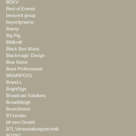
BDKV
Best of Events
bestvent group
beyerdynamic
Biamp
Big Rig
Bildkraft
Black Box Music
Blackmagic Design
Blue Noise
Bose Professional
BRAINPOOL
Brand-L
BrightSign
Broadcast Solutions
BroadWeigh
Brunckhorst
BT.innotec
btl next GmbH
BTL Veranstaltungstechnik
BÜTEC