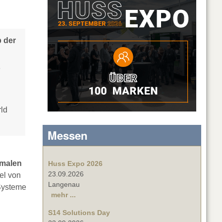
b der
e
ld
Messen
imalen
Huss Expo 2026
23.09.2026
el von
Langenau
 Systeme
mehr ...
S14 Solutions Day