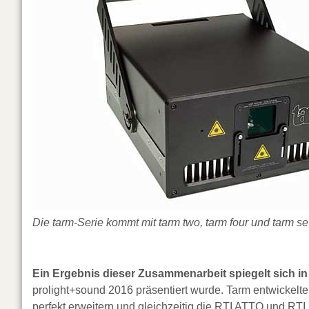
Die tarm-Serie kommt mit tarm two, tarm four und tarm s
Ein Ergebnis dieser Zusammenarbeit spiegelt sich in
prolight+sound 2016 präsentiert wurde. Tarm entwickelte
perfekt erweitern und gleichzeitig die RTI ATTO und R