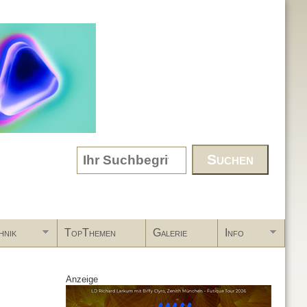
Search form
hnik
TopThemen
Galerie
Info
Anzeige