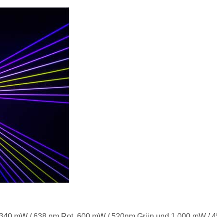
340 mW / 638 nm Rot, 600 mW / 520nm Grün und 1.000 mW / 