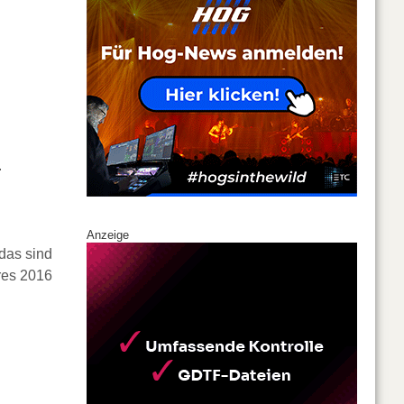
.
Anzeige
das sind
res 2016